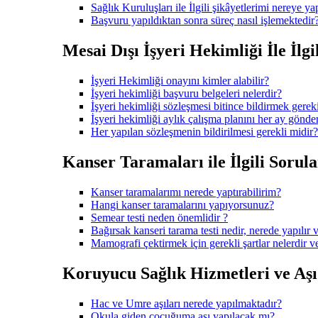
Sağlık Kuruluşları ile İlgili şikâyetlerimi nereye ya
Başvuru yapıldıktan sonra süreç nasıl işlemektedir
Mesai Dışı İşyeri Hekimliği İle İlgi
İşyeri Hekimliği onayını kimler alabilir?
İşyeri hekimliği başvuru belgeleri nelerdir?
İşyeri hekimliği sözleşmesi bitince bildirmek gerek
İşyeri hekimliği aylık çalışma planını her ay gönd
Her yapılan sözleşmenin bildirilmesi gerekli midir?
Kanser Taramaları ile İlgili Sorula
Kanser taramalarımı nerede yaptırabilirim?
Hangi kanser taramalarını yapıyorsunuz?
Semear testi neden önemlidir ?
Bağırsak kanseri tarama testi nedir, nerede yapılır v
Mamografi çektirmek için gerekli şartlar nelerdir 
Koruyucu Sağlık Hizmetleri ve Aşı i
Hac ve Umre aşıları nerede yapılmaktadır?
Okula giden çocuğuma aşı yapılacak mı?