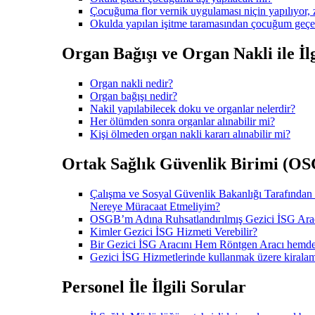
Çocuğuma flor vernik uygulaması niçin yapılıyor, z
Okulda yapılan işitme taramasından çocuğum geçe
Organ Bağışı ve Organ Nakli ile İlg
Organ nakli nedir?
Organ bağışı nedir?
Nakil yapılabilecek doku ve organlar nelerdir?
Her ölümden sonra organlar alınabilir mi?
Kişi ölmeden organ nakli kararı alınabilir mi?
Ortak Sağlık Güvenlik Birimi (OSGB
Çalışma ve Sosyal Güvenlik Bakanlığı Tarafından
Nereye Müracaat Etmeliyim?
OSGB’m Adına Ruhsatlandırılmış Gezici İSG Arac
Kimler Gezici İSG Hizmeti Verebilir?
Bir Gezici İSG Aracını Hem Röntgen Aracı hem
Gezici İSG Hizmetlerinde kullanmak üzere kiralam
Personel İle İlgili Sorular