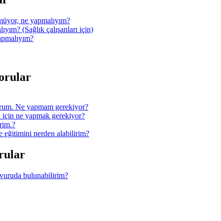
müyor, ne yapmalıyım?
ıyım? (Sağlık çalışanları için)
yapmalıyım?
Sorular
orum. Ne yapmam gerekiyor?
 için ne yapmak gerekiyor?
rim.?
ğitimini nerden alabilirim?
orular
şvuruda bulunabilirim?