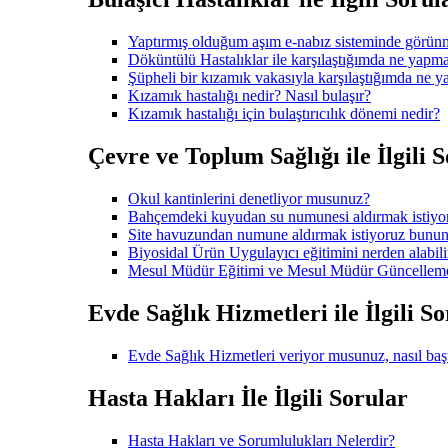
Yaptırmış olduğum aşım e-nabız sisteminde görün
Döküntülü Hastalıklar ile karşılaştığımda ne yapmal
Şüpheli bir kızamık vakasıyla karşılaştığımda ne 
Kızamık hastalığı nedir? Nasıl bulaşır?
Kızamık hastalığı için bulaştırıcılık dönemi nedir?
Çevre ve Toplum Sağlığı ile İlgili 
Okul kantinlerini denetliyor musunuz?
Bahçemdeki kuyudan su numunesi aldırmak istiy
Site havuzundan numune aldırmak istiyoruz bunun
Biyosidal Ürün Uygulayıcı eğitimini nerden alabili
Mesul Müdür Eğitimi ve Mesul Müdür Güncelleme e
Evde Sağlık Hizmetleri ile İlgili S
Evde Sağlık Hizmetleri veriyor musunuz, nasıl ba
Hasta Hakları İle İlgili Sorular
Hasta Hakları ve Sorumlulukları Nelerdir?