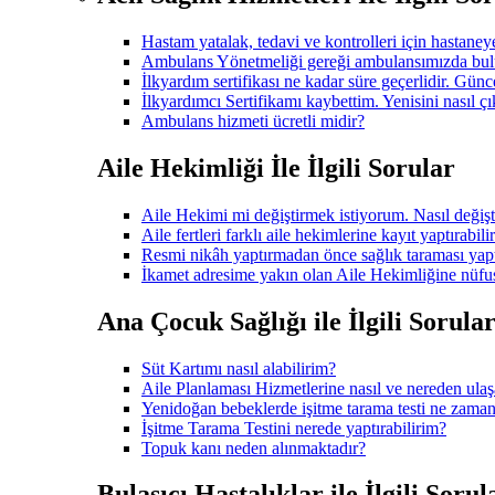
Hastam yatalak, tedavi ve kontrolleri için hastane
Ambulans Yönetmeliği gereği ambulansımızda bulu
İlkyardım sertifikası ne kadar süre geçerlidir. Gü
İlkyardımcı Sertifikamı kaybettim. Yenisini nasıl çı
Ambulans hizmeti ücretli midir?
Aile Hekimliği İle İlgili Sorular
Aile Hekimi mi değiştirmek istiyorum. Nasıl değişt
Aile fertleri farklı aile hekimlerine kayıt yaptırabili
Resmi nikâh yaptırmadan önce sağlık taraması ya
İkamet adresime yakın olan Aile Hekimliğine nüfus
Ana Çocuk Sağlığı ile İlgili Sorula
Süt Kartımı nasıl alabilirim?
Aile Planlaması Hizmetlerine nasıl ve nereden ulaş
Yenidoğan bebeklerde işitme tarama testi ne zaman
İşitme Tarama Testini nerede yaptırabilirim?
Topuk kanı neden alınmaktadır?
Bulaşıcı Hastalıklar ile İlgili Sorul