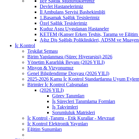
İlçe Sağlık Müdürlüklerimiz
Devlet Hastanelerimiz
İl Ambulans Servisi Başhekimliği
1.Basamak Sağlık Tesislerimiz
Özel Sağlık Tesislerimiz
Kuduz Aşısı Uygulanan Hastaneler
KETEM (Kanser Erken Teşhis, Tarama ve Eğitim 
Ağız Diş Sağlığı Poliklinikleri, ADSM ve Muayen
İç Kontrol
Teşkilat Şeması
Birim Yapılanması (Süreç Hiyerarşisi) 2026
Yönetim Kararlılık Beyanı (2026 YILI)
Misyon & Vizyonumuz
Genel Bilgilendirme Dosyası (2026 YILI)
2025-2026 Kamu İç Kontrol Standartlarına Uyum Eylem
Birimler İç Kontrol Çalışmaları
(2026 YILI)
Görev Tanımları
İş Süreçleri Tanımlama Formları
İş Takvimleri
Sorumluluk Matrisleri
İç Kontrol -Tanımı - Etik Kurallar - Mevzuat
İç Kontrol Elektronik Yayınları
Eğitim Sunumları