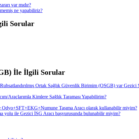
ararı var mıdır?
memiş ne yapabiliriz?
ili Sorular
) İle İlgili Sorular
 Ruhsatlandırılmış Ortak Sağlık Güvenlik Birimim (OSGB) var Gezici 
ım/Araçlarımla Kimlere Sağlık Taraması Yapabilirim?
de Odyo+SFT+EKG+Numune Taşıma Aracı olarak kullanabilir miyim?
a yolu ile Gezici İSG Aracı başvurusunda bulunabilir miyim?