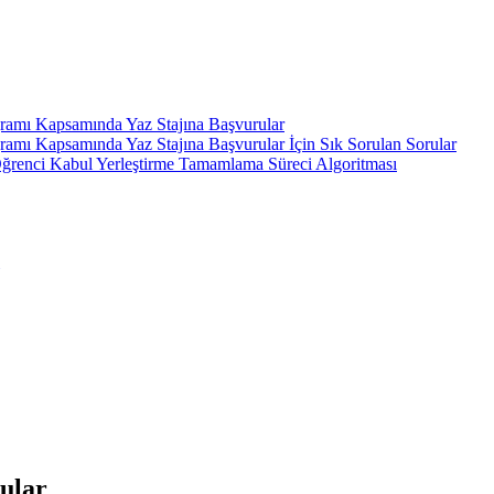
gramı Kapsamında Yaz Stajına Başvurular
ramı Kapsamında Yaz Stajına Başvurular İçin Sık Sorulan Sorular
ı Öğrenci Kabul Yerleştirme Tamamlama Süreci Algoritması
rular