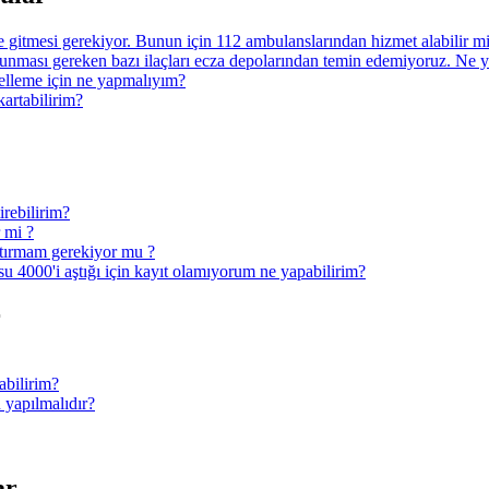
ye gitmesi gerekiyor. Bunun için 112 ambulanslarından hizmet alabilir 
nması gereken bazı ilaçları ecza depolarından temin edemiyoruz. Ne 
ncelleme için ne yapmalıyım?
kartabilirim?
irebilirim?
r mi ?
ptırmam gerekiyor mu ?
u 4000'i aştığı için kayıt olamıyorum ne yapabilirim?
r
abilirim?
 yapılmalıdır?
ar