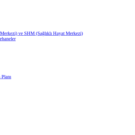
Merkezi) ve SHM (Sağlıklı Hayat Merkezi)
ehaneler
 Planı