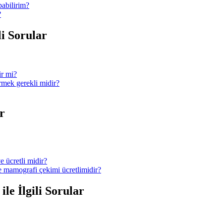
pabilirim?
?
li Sorular
ir mi?
ermek gerekli midir?
r
e ücretli midir?
ve mamografi çekimi ücretlimidir?
le İlgili Sorular