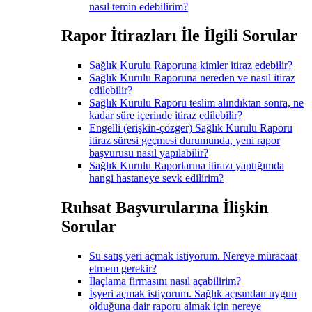
nasıl temin edebilirim?
Rapor İtirazları İle İlgili Sorular
Sağlık Kurulu Raporuna kimler itiraz edebilir?
Sağlık Kurulu Raporuna nereden ve nasıl itiraz
edilebilir?
Sağlık Kurulu Raporu teslim alındıktan sonra, ne
kadar süre içerinde itiraz edilebilir?
Engelli (erişkin-çözger) Sağlık Kurulu Raporu
itiraz süresi geçmesi durumunda, yeni rapor
başvurusu nasıl yapılabilir?
Sağlık Kurulu Raporlarına itirazı yaptığımda
hangi hastaneye sevk edilirim?
Ruhsat Başvurularına İlişkin
Sorular
Su satış yeri açmak istiyorum. Nereye müracaat
etmem gerekir?
İlaçlama firmasını nasıl açabilirim?
İşyeri açmak istiyorum. Sağlık açısından uygun
olduğuna dair raporu almak için nereye