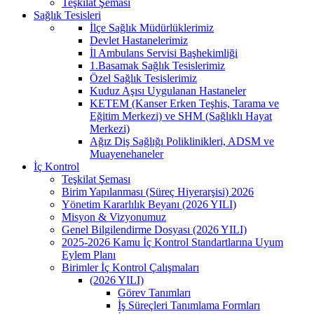
Teşkilat Şeması
Sağlık Tesisleri
İlçe Sağlık Müdürlüklerimiz
Devlet Hastanelerimiz
İl Ambulans Servisi Başhekimliği
1.Basamak Sağlık Tesislerimiz
Özel Sağlık Tesislerimiz
Kuduz Aşısı Uygulanan Hastaneler
KETEM (Kanser Erken Teşhis, Tarama ve
Eğitim Merkezi) ve SHM (Sağlıklı Hayat
Merkezi)
Ağız Diş Sağlığı Poliklinikleri, ADSM ve
Muayenehaneler
İç Kontrol
Teşkilat Şeması
Birim Yapılanması (Süreç Hiyerarşisi) 2026
Yönetim Kararlılık Beyanı (2026 YILI)
Misyon & Vizyonumuz
Genel Bilgilendirme Dosyası (2026 YILI)
2025-2026 Kamu İç Kontrol Standartlarına Uyum
Eylem Planı
Birimler İç Kontrol Çalışmaları
(2026 YILI)
Görev Tanımları
İş Süreçleri Tanımlama Formları