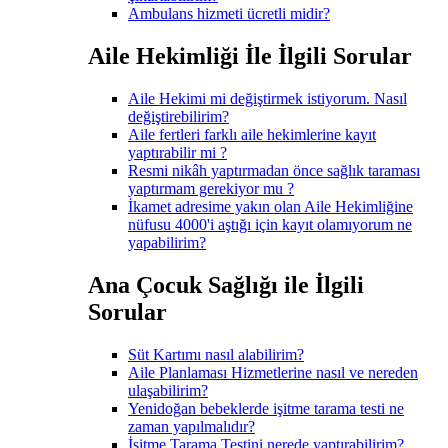
Ambulans hizmeti ücretli midir?
Aile Hekimliği İle İlgili Sorular
Aile Hekimi mi değiştirmek istiyorum. Nasıl
değiştirebilirim?
Aile fertleri farklı aile hekimlerine kayıt
yaptırabilir mi ?
Resmi nikâh yaptırmadan önce sağlık taraması
yaptırmam gerekiyor mu ?
İkamet adresime yakın olan Aile Hekimliğine
nüfusu 4000'i aştığı için kayıt olamıyorum ne
yapabilirim?
Ana Çocuk Sağlığı ile İlgili
Sorular
Süt Kartımı nasıl alabilirim?
Aile Planlaması Hizmetlerine nasıl ve nereden
ulaşabilirim?
Yenidoğan bebeklerde işitme tarama testi ne
zaman yapılmalıdır?
İşitme Tarama Testini nerede yaptırabilirim?