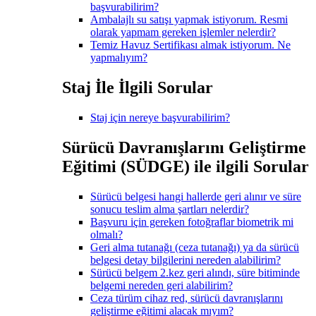
başvurabilirim?
Ambalajlı su satışı yapmak istiyorum. Resmi
olarak yapmam gereken işlemler nelerdir?
Temiz Havuz Sertifikası almak istiyorum. Ne
yapmalıyım?
Staj İle İlgili Sorular
Staj için nereye başvurabilirim?
Sürücü Davranışlarını Geliştirme
Eğitimi (SÜDGE) ile ilgili Sorular
Sürücü belgesi hangi hallerde geri alınır ve süre
sonucu teslim alma şartları nelerdir?
Başvuru için gereken fotoğraflar biometrik mi
olmalı?
Geri alma tutanağı (ceza tutanağı) ya da sürücü
belgesi detay bilgilerini nereden alabilirim?
Sürücü belgem 2.kez geri alındı, süre bitiminde
belgemi nereden geri alabilirim?
Ceza türüm cihaz red, sürücü davranışlarını
geliştirme eğitimi alacak mıyım?