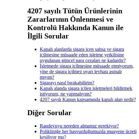
4207 sayılı Tütün Ürünlerinin
Zararlarının Önlenmesi ve
Kontrolü Hakkında Kanun ile
İlgili Sorular
Kapalı alanlarda sigara içen şahsa ve sigara
içilmesine müsaade eden işletme yetkilisine
uygulanan güncel para cezaları ne kadardır?
İşletmede sigara içilmesine müsaade etmiyorum,
yine de sigara içilmez uyarı levhası asmalı
mıyım?
Sigarayı nasıl bırakabilirim?
Kapalı alanda sigara içilen işletmeleri bildirmek
istiyorum, ne yapmalıyım?
4207 sayılı Kanun kapsamında kapalı alan nedir?
Diğer Sorular
Randevuyu nereden almamız gerekiyor?
Polikliniğe her başvurduğumuzda muayene ücreti
kesiliyor mu?