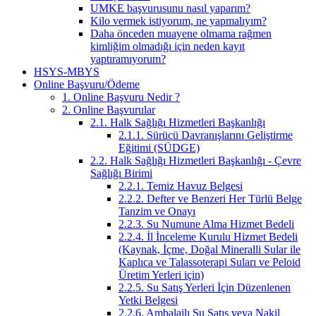
UMKE başvurusunu nasıl yaparım?
Kilo vermek istiyorum, ne yapmalıyım?
Daha önceden muayene olmama rağmen
kimliğim olmadığı için neden kayıt
yaptıramıyorum?
HSYS-MBYS
Online Başvuru/Ödeme
1. Online Başvuru Nedir ?
2. Online Başvurular
2.1. Halk Sağlığı Hizmetleri Başkanlığı
2.1.1. Sürücü Davranışlarını Geliştirme
Eğitimi (SÜDGE)
2.2. Halk Sağlığı Hizmetleri Başkanlığı - Çevre
Sağlığı Birimi
2.2.1. Temiz Havuz Belgesi
2.2.2. Defter ve Benzeri Her Türlü Belge
Tanzim ve Onayı
2.2.3. Su Numune Alma Hizmet Bedeli
2.2.4. İl İnceleme Kurulu Hizmet Bedeli
(Kaynak, İçme, Doğal Mineralli Sular ile
Kaplıca ve Talassoterapi Suları ve Peloid
Üretim Yerleri için)
2.2.5. Su Satış Yerleri İçin Düzenlenen
Yetki Belgesi
2.2.6. Ambalajlı Su Satış veya Nakil