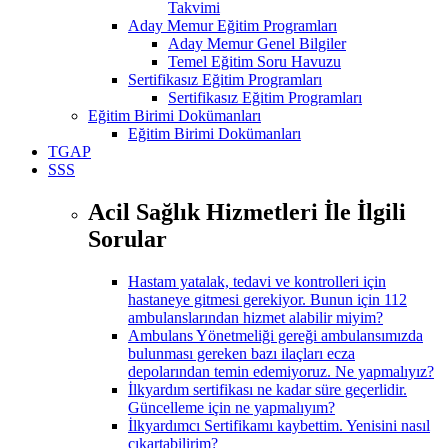
Takvimi
Aday Memur Eğitim Programları
Aday Memur Genel Bilgiler
Temel Eğitim Soru Havuzu
Sertifikasız Eğitim Programları
Sertifikasız Eğitim Programları
Eğitim Birimi Dokümanları
Eğitim Birimi Dokümanları
TGAP
SSS
Acil Sağlık Hizmetleri İle İlgili
Sorular
Hastam yatalak, tedavi ve kontrolleri için
hastaneye gitmesi gerekiyor. Bunun için 112
ambulanslarından hizmet alabilir miyim?
Ambulans Yönetmeliği gereği ambulansımızda
bulunması gereken bazı ilaçları ecza
depolarından temin edemiyoruz. Ne yapmalıyız?
İlkyardım sertifikası ne kadar süre geçerlidir.
Güncelleme için ne yapmalıyım?
İlkyardımcı Sertifikamı kaybettim. Yenisini nasıl
çıkartabilirim?