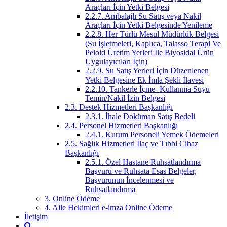
Araçları İçin Yetki Belgesi
2.2.7. Ambalajlı Su Satış veya Nakil
Araçları İçin Yetki Belgesinde Yenileme
2.2.8. Her Türlü Mesul Müdürlük Belgesi
(Su İşletmeleri, Kaplıca, Talasso Terapi Ve
Peloid Üretim Yerleri İle Biyosidal Ürün
Uygulayıcıları İçin)
2.2.9. Su Satış Yerleri İçin Düzenlenen
Yetki Belgesine Ek İmla Şekli İlavesi
2.2.10. Tankerle İçme- Kullanma Suyu
Temin/Nakil İzin Belgesi
2.3. Destek Hizmetleri Başkanlığı
2.3.1. İhale Doküman Satış Bedeli
2.4. Personel Hizmetleri Başkanlığı
2.4.1. Kurum Personeli Yemek Ödemeleri
2.5. Sağlık Hizmetleri İlaç ve Tıbbi Cihaz
Başkanlığı
2.5.1. Özel Hastane Ruhsatlandırma
Başvuru ve Ruhsata Esas Belgeler,
Başvurunun İncelenmesi ve
Ruhsatlandırma
3. Online Ödeme
4. Aile Hekimleri e-imza Online Ödeme
İletişim