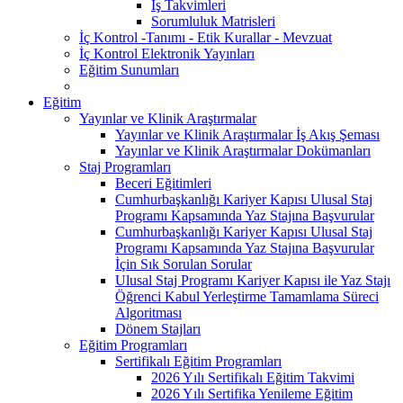
İş Takvimleri
Sorumluluk Matrisleri
İç Kontrol -Tanımı - Etik Kurallar - Mevzuat
İç Kontrol Elektronik Yayınları
Eğitim Sunumları
Eğitim
Yayınlar ve Klinik Araştırmalar
Yayınlar ve Klinik Araştırmalar İş Akış Şeması
Yayınlar ve Klinik Araştırmalar Dokümanları
Staj Programları
Beceri Eğitimleri
Cumhurbaşkanlığı Kariyer Kapısı Ulusal Staj
Programı Kapsamında Yaz Stajına Başvurular
Cumhurbaşkanlığı Kariyer Kapısı Ulusal Staj
Programı Kapsamında Yaz Stajına Başvurular
İçin Sık Sorulan Sorular
Ulusal Staj Programı Kariyer Kapısı ile Yaz Stajı
Öğrenci Kabul Yerleştirme Tamamlama Süreci
Algoritması
Dönem Stajları
Eğitim Programları
Sertifikalı Eğitim Programları
2026 Yılı Sertifikalı Eğitim Takvimi
2026 Yılı Sertifika Yenileme Eğitim