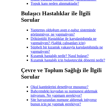
Topuk kanı neden alınmaktadır?
Bulaşıcı Hastalıklar ile İlgili
Sorular
Yaptırmış olduğum aşım e-nabız sisteminde
görünmüyor, ne yapmalıyım?
Döküntülü Hastalıklar ile karşılaştığımda ne
yapmalıyım? (Sağlık çalışanları için)
Şüpheli bir kızamık vakasıyla karşılaştığımda ne
yapmalıyım?
Kızamık hastalığı nedir? Nasıl bulaşır?
Kızamık hastalığı için bulaştırıcılık dönemi nedir?
Çevre ve Toplum Sağlığı ile İlgili
Sorular
Okul kantinlerini denetliyor musunuz?
Bahçemdeki kuyudan su numunesi aldırmak
istiyorum. Ne yapmam gerekiyor?
Site havuzundan numune aldırmak istiyoruz
bunun için ne yapmak gerekiyor?