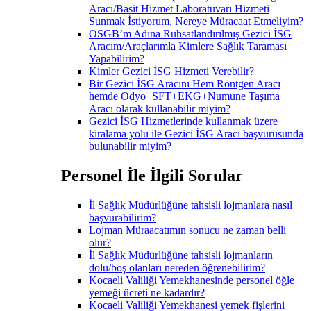
Aracı/Basit Hizmet Laboratuvarı Hizmeti
Sunmak İstiyorum, Nereye Müracaat Etmeliyim?
OSGB’m Adına Ruhsatlandırılmış Gezici İSG
Aracım/Araçlarımla Kimlere Sağlık Taraması
Yapabilirim?
Kimler Gezici İSG Hizmeti Verebilir?
Bir Gezici İSG Aracını Hem Röntgen Aracı
hemde Odyo+SFT+EKG+Numune Taşıma
Aracı olarak kullanabilir miyim?
Gezici İSG Hizmetlerinde kullanmak üzere
kiralama yolu ile Gezici İSG Aracı başvurusunda
bulunabilir miyim?
Personel İle İlgili Sorular
İl Sağlık Müdürlüğüne tahsisli lojmanlara nasıl
başvurabilirim?
Lojman Müraacatımın sonucu ne zaman belli
olur?
İl Sağlık Müdürlüğüne tahsisli lojmanların
dolu/boş olanları nereden öğrenebilirim?
Kocaeli Valiliği Yemekhanesinde personel öğle
yemeği ücreti ne kadardır?
Kocaeli Valiliği Yemekhanesi yemek fişlerini