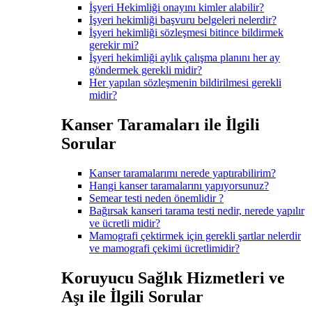
İşyeri Hekimliği onayını kimler alabilir?
İşyeri hekimliği başvuru belgeleri nelerdir?
İşyeri hekimliği sözleşmesi bitince bildirmek
gerekir mi?
İşyeri hekimliği aylık çalışma planını her ay
göndermek gerekli midir?
Her yapılan sözleşmenin bildirilmesi gerekli
midir?
Kanser Taramaları ile İlgili
Sorular
Kanser taramalarımı nerede yaptırabilirim?
Hangi kanser taramalarını yapıyorsunuz?
Semear testi neden önemlidir ?
Bağırsak kanseri tarama testi nedir, nerede yapılır
ve ücretli midir?
Mamografi çektirmek için gerekli şartlar nelerdir
ve mamografi çekimi ücretlimidir?
Koruyucu Sağlık Hizmetleri ve
Aşı ile İlgili Sorular