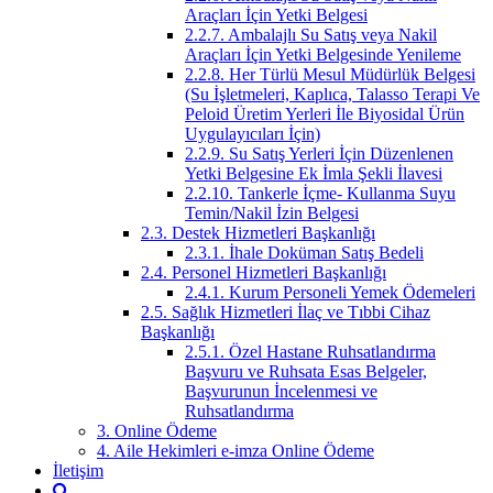
Araçları İçin Yetki Belgesi
2.2.7. Ambalajlı Su Satış veya Nakil
Araçları İçin Yetki Belgesinde Yenileme
2.2.8. Her Türlü Mesul Müdürlük Belgesi
(Su İşletmeleri, Kaplıca, Talasso Terapi Ve
Peloid Üretim Yerleri İle Biyosidal Ürün
Uygulayıcıları İçin)
2.2.9. Su Satış Yerleri İçin Düzenlenen
Yetki Belgesine Ek İmla Şekli İlavesi
2.2.10. Tankerle İçme- Kullanma Suyu
Temin/Nakil İzin Belgesi
2.3. Destek Hizmetleri Başkanlığı
2.3.1. İhale Doküman Satış Bedeli
2.4. Personel Hizmetleri Başkanlığı
2.4.1. Kurum Personeli Yemek Ödemeleri
2.5. Sağlık Hizmetleri İlaç ve Tıbbi Cihaz
Başkanlığı
2.5.1. Özel Hastane Ruhsatlandırma
Başvuru ve Ruhsata Esas Belgeler,
Başvurunun İncelenmesi ve
Ruhsatlandırma
3. Online Ödeme
4. Aile Hekimleri e-imza Online Ödeme
İletişim