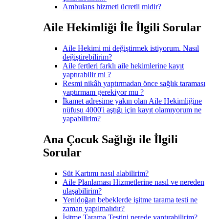
Ambulans hizmeti ücretli midir?
Aile Hekimliği İle İlgili Sorular
Aile Hekimi mi değiştirmek istiyorum. Nasıl
değiştirebilirim?
Aile fertleri farklı aile hekimlerine kayıt
yaptırabilir mi ?
Resmi nikâh yaptırmadan önce sağlık taraması
yaptırmam gerekiyor mu ?
İkamet adresime yakın olan Aile Hekimliğine
nüfusu 4000'i aştığı için kayıt olamıyorum ne
yapabilirim?
Ana Çocuk Sağlığı ile İlgili
Sorular
Süt Kartımı nasıl alabilirim?
Aile Planlaması Hizmetlerine nasıl ve nereden
ulaşabilirim?
Yenidoğan bebeklerde işitme tarama testi ne
zaman yapılmalıdır?
İşitme Tarama Testini nerede yaptırabilirim?