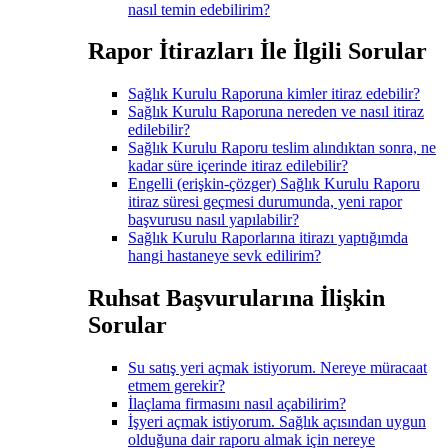
nasıl temin edebilirim?
Rapor İtirazları İle İlgili Sorular
Sağlık Kurulu Raporuna kimler itiraz edebilir?
Sağlık Kurulu Raporuna nereden ve nasıl itiraz
edilebilir?
Sağlık Kurulu Raporu teslim alındıktan sonra, ne
kadar süre içerinde itiraz edilebilir?
Engelli (erişkin-çözger) Sağlık Kurulu Raporu
itiraz süresi geçmesi durumunda, yeni rapor
başvurusu nasıl yapılabilir?
Sağlık Kurulu Raporlarına itirazı yaptığımda
hangi hastaneye sevk edilirim?
Ruhsat Başvurularına İlişkin
Sorular
Su satış yeri açmak istiyorum. Nereye müracaat
etmem gerekir?
İlaçlama firmasını nasıl açabilirim?
İşyeri açmak istiyorum. Sağlık açısından uygun
olduğuna dair raporu almak için nereye