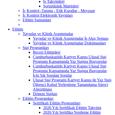
İş Takvimleri
Sorumluluk Matrisleri
İç Kontrol -Tanımı - Etik Kurallar - Mevzuat
İç Kontrol Elektronik Yayınları
Eğitim Sunumları
Eğitim
Yayınlar ve Klinik Araştırmalar
Yayınlar ve Klinik Araştırmalar İş Akış Şeması
Yayınlar ve Klinik Araştırmalar Dokümanları
Staj Programları
Beceri Eğitimleri
Cumhurbaşkanlığı Kariyer Kapısı Ulusal Staj
Programı Kapsamında Yaz Stajına Başvurular
Cumhurbaşkanlığı Kariyer Kapısı Ulusal Staj
Programı Kapsamında Yaz Stajına Başvurular
İçin Sık Sorulan Sorular
Ulusal Staj Programı Kariyer Kapısı ile Yaz Stajı
Öğrenci Kabul Yerleştirme Tamamlama Süreci
Algoritması
Dönem Stajları
Eğitim Programları
Sertifikalı Eğitim Programları
2026 Yılı Sertifikalı Eğitim Takvimi
2026 Yılı Sertifika Yenileme Eğitim