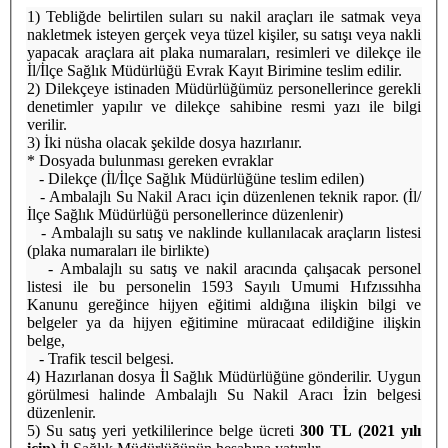
1) Tebliğde belirtilen suları su nakil araçları ile satmak veya
nakletmek isteyen gerçek veya tüzel kişiler, su satışı veya nakli
yapacak araçlara ait plaka numaraları, resimleri ve dilekçe ile
İl/İlçe Sağlık Müdürlüğü Evrak Kayıt Birimine teslim edilir.
2) Dilekçeye istinaden Müdürlüğümüz personellerince gerekli
denetimler yapılır ve dilekçe sahibine resmi yazı ile bilgi
verilir.
3) İki nüsha olacak şekilde dosya hazırlanır.
* Dosyada bulunması gereken evraklar
- Dilekçe (İl/İlçe Sağlık Müdürlüğüne teslim edilen)
- Ambalajlı Su Nakil Aracı için düzenlenen teknik rapor. (İl/
İlçe Sağlık Müdürlüğü personellerince düzenlenir)
- Ambalajlı su satış ve naklinde kullanılacak araçların listesi
(plaka numaraları ile birlikte)
- Ambalajlı su satış ve nakil aracında çalışacak personel
listesi ile bu personelin 1593 Sayılı Umumi Hıfzıssıhha
Kanunu gereğince hijyen eğitimi aldığına ilişkin bilgi ve
belgeler ya da hijyen eğitimine müracaat edildiğine ilişkin
belge,
- Trafik tescil belgesi.
4) Hazırlanan dosya İl Sağlık Müdürlüğüne gönderilir. Uygun
görülmesi halinde Ambalajlı Su Nakil Aracı İzin belgesi
düzenlenir.
5) Su satış yeri yetkililerince belge ücreti
300 TL (2021 yılı