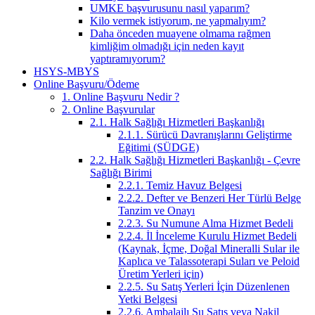
UMKE başvurusunu nasıl yaparım?
Kilo vermek istiyorum, ne yapmalıyım?
Daha önceden muayene olmama rağmen
kimliğim olmadığı için neden kayıt
yaptıramıyorum?
HSYS-MBYS
Online Başvuru/Ödeme
1. Online Başvuru Nedir ?
2. Online Başvurular
2.1. Halk Sağlığı Hizmetleri Başkanlığı
2.1.1. Sürücü Davranışlarını Geliştirme
Eğitimi (SÜDGE)
2.2. Halk Sağlığı Hizmetleri Başkanlığı - Çevre
Sağlığı Birimi
2.2.1. Temiz Havuz Belgesi
2.2.2. Defter ve Benzeri Her Türlü Belge
Tanzim ve Onayı
2.2.3. Su Numune Alma Hizmet Bedeli
2.2.4. İl İnceleme Kurulu Hizmet Bedeli
(Kaynak, İçme, Doğal Mineralli Sular ile
Kaplıca ve Talassoterapi Suları ve Peloid
Üretim Yerleri için)
2.2.5. Su Satış Yerleri İçin Düzenlenen
Yetki Belgesi
2.2.6. Ambalajlı Su Satış veya Nakil