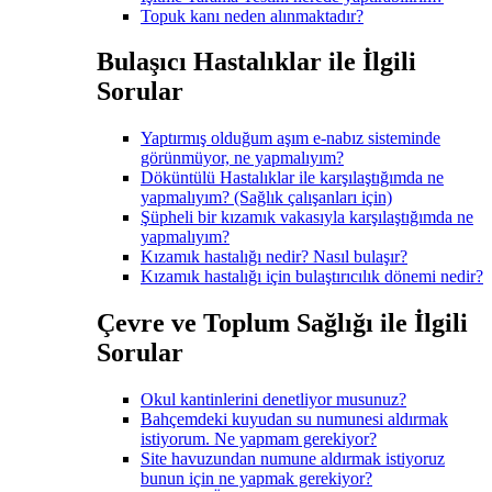
Topuk kanı neden alınmaktadır?
Bulaşıcı Hastalıklar ile İlgili
Sorular
Yaptırmış olduğum aşım e-nabız sisteminde
görünmüyor, ne yapmalıyım?
Döküntülü Hastalıklar ile karşılaştığımda ne
yapmalıyım? (Sağlık çalışanları için)
Şüpheli bir kızamık vakasıyla karşılaştığımda ne
yapmalıyım?
Kızamık hastalığı nedir? Nasıl bulaşır?
Kızamık hastalığı için bulaştırıcılık dönemi nedir?
Çevre ve Toplum Sağlığı ile İlgili
Sorular
Okul kantinlerini denetliyor musunuz?
Bahçemdeki kuyudan su numunesi aldırmak
istiyorum. Ne yapmam gerekiyor?
Site havuzundan numune aldırmak istiyoruz
bunun için ne yapmak gerekiyor?