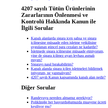
4207 sayılı Tütün Ürünlerinin
Zararlarının Önlenmesi ve
Kontrolü Hakkında Kanun ile
İlgili Sorular
Kapalı alanlarda sigara içen şahsa ve sigara
içilmesine müsaade eden işletme yetkilisine
uygulanan güncel para cezaları ne kadardır?
İşletmede sigara içilmesine müsaade etmiyorum,
yine de sigara içilmez uyarı levhası asmalı
mıyım?
Sigarayı nasıl bırakabilirim?
Kapalı alanda sigara içilen işletmeleri bildirmek
istiyorum, ne yapmalıyım?
4207 sayılı Kanun kapsamında kapalı alan nedir?
Diğer Sorular
Randevuyu nereden almamız gerekiyor?
Polikliniğe her başvurduğumuzda muayene ücreti
kesiliyor mu?