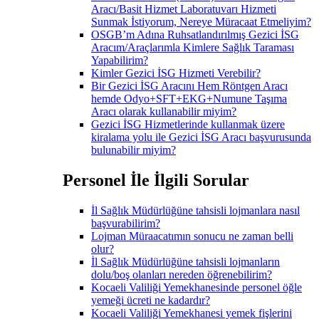
Aracı/Basit Hizmet Laboratuvarı Hizmeti
Sunmak İstiyorum, Nereye Müracaat Etmeliyim?
OSGB’m Adına Ruhsatlandırılmış Gezici İSG
Aracım/Araçlarımla Kimlere Sağlık Taraması
Yapabilirim?
Kimler Gezici İSG Hizmeti Verebilir?
Bir Gezici İSG Aracını Hem Röntgen Aracı
hemde Odyo+SFT+EKG+Numune Taşıma
Aracı olarak kullanabilir miyim?
Gezici İSG Hizmetlerinde kullanmak üzere
kiralama yolu ile Gezici İSG Aracı başvurusunda
bulunabilir miyim?
Personel İle İlgili Sorular
İl Sağlık Müdürlüğüne tahsisli lojmanlara nasıl
başvurabilirim?
Lojman Müraacatımın sonucu ne zaman belli
olur?
İl Sağlık Müdürlüğüne tahsisli lojmanların
dolu/boş olanları nereden öğrenebilirim?
Kocaeli Valiliği Yemekhanesinde personel öğle
yemeği ücreti ne kadardır?
Kocaeli Valiliği Yemekhanesi yemek fişlerini