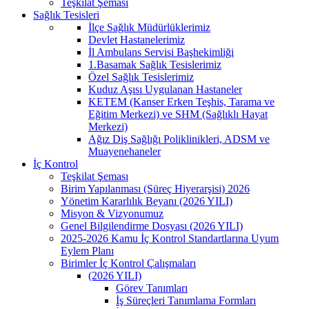
Teşkilat Şeması
Sağlık Tesisleri
İlçe Sağlık Müdürlüklerimiz
Devlet Hastanelerimiz
İl Ambulans Servisi Başhekimliği
1.Basamak Sağlık Tesislerimiz
Özel Sağlık Tesislerimiz
Kuduz Aşısı Uygulanan Hastaneler
KETEM (Kanser Erken Teşhis, Tarama ve
Eğitim Merkezi) ve SHM (Sağlıklı Hayat
Merkezi)
Ağız Diş Sağlığı Poliklinikleri, ADSM ve
Muayenehaneler
İç Kontrol
Teşkilat Şeması
Birim Yapılanması (Süreç Hiyerarşisi) 2026
Yönetim Kararlılık Beyanı (2026 YILI)
Misyon & Vizyonumuz
Genel Bilgilendirme Dosyası (2026 YILI)
2025-2026 Kamu İç Kontrol Standartlarına Uyum
Eylem Planı
Birimler İç Kontrol Çalışmaları
(2026 YILI)
Görev Tanımları
İş Süreçleri Tanımlama Formları