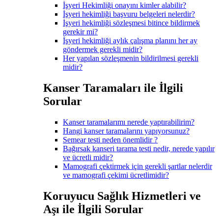
İşyeri Hekimliği onayını kimler alabilir?
İşyeri hekimliği başvuru belgeleri nelerdir?
İşyeri hekimliği sözleşmesi bitince bildirmek
gerekir mi?
İşyeri hekimliği aylık çalışma planını her ay
göndermek gerekli midir?
Her yapılan sözleşmenin bildirilmesi gerekli
midir?
Kanser Taramaları ile İlgili
Sorular
Kanser taramalarımı nerede yaptırabilirim?
Hangi kanser taramalarını yapıyorsunuz?
Semear testi neden önemlidir ?
Bağırsak kanseri tarama testi nedir, nerede yapılır
ve ücretli midir?
Mamografi çektirmek için gerekli şartlar nelerdir
ve mamografi çekimi ücretlimidir?
Koruyucu Sağlık Hizmetleri ve
Aşı ile İlgili Sorular