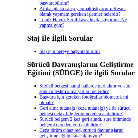
başvurabilirim?
Ambalajlı su satışı yapmak istiyorum. Resmi
olarak yapmam gereken işlemler nelerdir?
Temiz Havuz Sertifikası almak istiyorum. Ne
yapmalıyım?
Staj İle İlgili Sorular
Staj için nereye başvurabilirim?
Sürücü Davranışlarını Geliştirme
Eğitimi (SÜDGE) ile ilgili Sorular
Sürücü belgesi hangi hallerde geri alınır ve süre
sonucu teslim alma şartları nelerdir?
Başvuru için gereken fotoğraflar biometrik mi
olmalı?
Geri alma tutanağı (ceza tutanağı) ya da sürücü
belgesi detay bilgilerini nereden alabilirim?
Sürücü belgem 2.kez geri alındı, süre bitiminde
belgemi nereden geri alabilirim?
Ceza türüm cihaz red, sürücü davranışlarını
geliştirme eğitimi alacak mıyım?