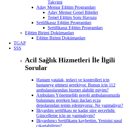
Takvimi
Aday Memur Eğitim Programları
Aday Memur Genel Bilgiler
Temel Eğitim Soru Havuzu
Sertifikasız Eğitim Programları
Sertifikasız Eğitim Programları
Eğitim Birimi Dokümanları
Eğitim Birimi Dokümanları
TGAP
SSS
Acil Sağlık Hizmetleri İle İlgili
Sorular
Hastam yatalak, tedavi ve kontrolleri için
hastaneye gitmesi gerekiyor. Bunun için 112
ambulanslarından hizmet alabilir miyim?
Ambulans Yönetmeliği gereği ambulansımızda
bulunması gereken bazı ilaçları ecza
depolarından temin edemiyoruz. Ne yapmalıyız?
İlkyardım sertifikası ne kadar süre geçerlidir.
Güncelleme için ne yapmalıyım?
İlkyardımcı Sertifikamı kaybettim. Yenisini nasıl
çıkartabilirim?