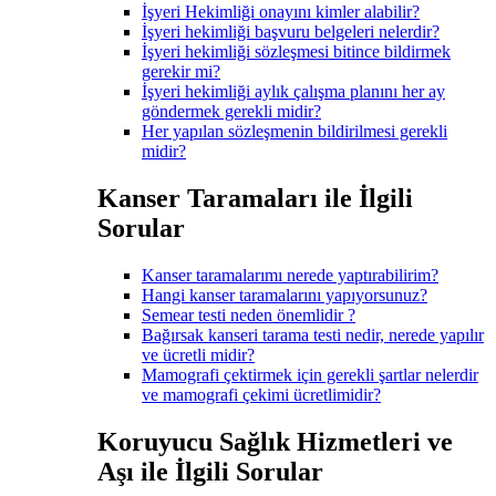
İşyeri Hekimliği onayını kimler alabilir?
İşyeri hekimliği başvuru belgeleri nelerdir?
İşyeri hekimliği sözleşmesi bitince bildirmek
gerekir mi?
İşyeri hekimliği aylık çalışma planını her ay
göndermek gerekli midir?
Her yapılan sözleşmenin bildirilmesi gerekli
midir?
Kanser Taramaları ile İlgili
Sorular
Kanser taramalarımı nerede yaptırabilirim?
Hangi kanser taramalarını yapıyorsunuz?
Semear testi neden önemlidir ?
Bağırsak kanseri tarama testi nedir, nerede yapılır
ve ücretli midir?
Mamografi çektirmek için gerekli şartlar nelerdir
ve mamografi çekimi ücretlimidir?
Koruyucu Sağlık Hizmetleri ve
Aşı ile İlgili Sorular