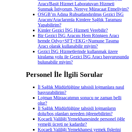
Aracı/Basit Hizmet Laboratuvarı Hizmeti
Sunmak İstiyorum, Nereye Müracaat Etmeliyim?
OSGB’m Adına Ruhsatlandırılmış Gezici İSG
Aracım/Araçlarımla Kimlere Sağlık Taraması
Yapabilirim?
Kimler Gezici İSG Hizmeti Verebilir?
Bir Gezici İSG Aracını Hem Röntgen Aracı
hemde Odyo+SFT+EKG+Numune Taşıma
Aracı olarak kullanabilir miyim?
Gezici İSG Hizmetlerinde kullanmak üzere
kiralama yolu ile Gezici İSG Aracı başvurusunda
bulunabilir miyim?
Personel İle İlgili Sorular
İl Sağlık Müdürlüğüne tahsisli lojmanlara nasıl
başvurabilirim?
Lojman Müraacatımın sonucu ne zaman belli
olur?
İl Sağlık Müdürlüğüne tahsisli lojmanların
dolu/boş olanları nereden öğrenebilirim?
Kocaeli Valiliği Yemekhanesinde personel öğle
yemeği ücreti ne kadardır?
Kocaeli Valiliği Yemekhanesi yemek fişlerini