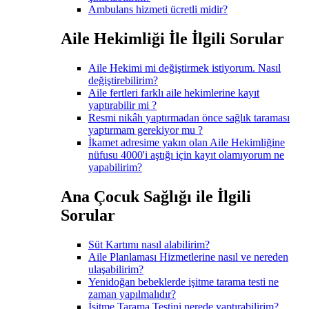
Ambulans hizmeti ücretli midir?
Aile Hekimliği İle İlgili Sorular
Aile Hekimi mi değiştirmek istiyorum. Nasıl
değiştirebilirim?
Aile fertleri farklı aile hekimlerine kayıt
yaptırabilir mi ?
Resmi nikâh yaptırmadan önce sağlık taraması
yaptırmam gerekiyor mu ?
İkamet adresime yakın olan Aile Hekimliğine
nüfusu 4000'i aştığı için kayıt olamıyorum ne
yapabilirim?
Ana Çocuk Sağlığı ile İlgili
Sorular
Süt Kartımı nasıl alabilirim?
Aile Planlaması Hizmetlerine nasıl ve nereden
ulaşabilirim?
Yenidoğan bebeklerde işitme tarama testi ne
zaman yapılmalıdır?
İşitme Tarama Testini nerede yaptırabilirim?