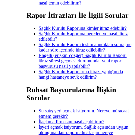
nasıl temin edebilirim?
Rapor İtirazları İle İlgili Sorular
Sağlık Kurulu Raporuna kimler itiraz edebilir?
Sağlık Kurulu Raporuna nereden ve nasıl itiraz
edilebilir?
Sağlık Kurulu Raporu teslim alındıktan sonra, ne
kadar süre içerinde itiraz edilebilir?
Engelli (erişkin-çözger) Sağlık Kurulu Raporu
itiraz süresi geçmesi durumunda, yeni rapor
başvurusu nasıl yapılabilir?
Sağlık Kurulu Raporlarına itirazı yaptığımda
hangi hastaneye sevk edilirim?
Ruhsat Başvurularına İlişkin
Sorular
Su satış yeri açmak istiyorum. Nereye müracaat
etmem gerekir?
İlaçlama firmasını nasıl açabilirim?
İşyeri açmak istiyorum. Sağlık açısından uygun
olduğuna dair raporu almak için nereye