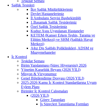
Teşkilat Şeması
Sağlık Tesisleri
İlçe Sağlık Müdürlüklerimiz
Devlet Hastanelerimiz
İl Ambulans Servisi Başhekimliği
1.Basamak Sağlık Tesislerimiz
Özel Sağlık Tesislerimiz
Kuduz Aşısı Uygulanan Hastaneler
KETEM (Kanser Erken Teşhis, Tarama ve
Eğitim Merkezi) ve SHM (Sağlıklı Hayat
Merkezi)
Ağız Diş Sağlığı Poliklinikleri, ADSM ve
Muayenehaneler
İç Kontrol
Teşkilat Şeması
Birim Yapılanması (Süreç Hiyerarşisi) 2026
Yönetim Kararlılık Beyanı (2026 YILI)
Misyon & Vizyonumuz
Genel Bilgilendirme Dosyası (2026 YILI)
2025-2026 Kamu İç Kontrol Standartlarına Uyum
Eylem Planı
Birimler İç Kontrol Çalışmaları
(2026 YILI)
Görev Tanımları
İş Süreçleri Tanımlama Formları