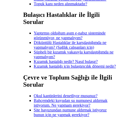
Topuk kanı neden alınmaktadır?
Bulaşıcı Hastalıklar ile İlgili
Sorular
Yaptırmış olduğum aşım e-nabız sisteminde
görünmüyor, ne yapmalıyım?
Döküntülü Hastalıklar ile karşılaştığımda ne
yapmalıyım? (Sağlık çalışanları için)
Şüpheli bir kızamık vakasıyla karşılaştığımda ne
yapmalıyım?
Kızamık hastalığı nedir? Nasıl bulaşır?
Kızamık hastalığı için bulaştırıcılık dönemi nedir?
Çevre ve Toplum Sağlığı ile İlgili
Sorular
Okul kantinlerini denetliyor musunuz?
Bahçemdeki kuyudan su numunesi aldırmak
istiyorum. Ne yapmam gerekiyor?
Site havuzundan numune aldırmak istiyoruz
bunun için ne yapmak gerekiyor?