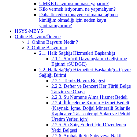
UMKE başvurusunu nasıl yaparım?
Kilo vermek istiyorum, ne yapmalıyım?
Daha önceden muayene olmama rağmen
kimliğim olmadığı için neden kayıt
yaptıramıyorum?
HSYS-MBYS
Online Başvuru/Ödeme
1. Online Başvuru Nedir ?
2. Online Başvurular
2.1. Halk Sağlığı Hizmetleri Başkanlığı
2.1.1. Sürücü Davranışlarını Geliştirme
Eğitimi (SÜDGE)
2.2. Halk Sağlığı Hizmetleri Başkanlığı - Çevre
Sağlığı Birimi
2.2.1. Temiz Havuz Belgesi
2.2.2. Defter ve Benzeri Her Türlü Belge
Tanzim ve Onayı
2.2.3. Su Numune Alma Hizmet Bedeli
2.2.4. İl İnceleme Kurulu Hizmet Bedeli
(Kaynak, İçme, Doğal Mineralli Sular ile
Kaplıca ve Talassoterapi Suları ve Peloid
Üretim Yerleri için)
2.2.5. Su Satış Yerleri İçin Düzenlenen
Yetki Belgesi
2.2.6. Ambalajlı Su Satış veya Nakil