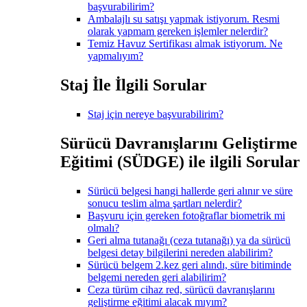
başvurabilirim?
Ambalajlı su satışı yapmak istiyorum. Resmi
olarak yapmam gereken işlemler nelerdir?
Temiz Havuz Sertifikası almak istiyorum. Ne
yapmalıyım?
Staj İle İlgili Sorular
Staj için nereye başvurabilirim?
Sürücü Davranışlarını Geliştirme
Eğitimi (SÜDGE) ile ilgili Sorular
Sürücü belgesi hangi hallerde geri alınır ve süre
sonucu teslim alma şartları nelerdir?
Başvuru için gereken fotoğraflar biometrik mi
olmalı?
Geri alma tutanağı (ceza tutanağı) ya da sürücü
belgesi detay bilgilerini nereden alabilirim?
Sürücü belgem 2.kez geri alındı, süre bitiminde
belgemi nereden geri alabilirim?
Ceza türüm cihaz red, sürücü davranışlarını
geliştirme eğitimi alacak mıyım?