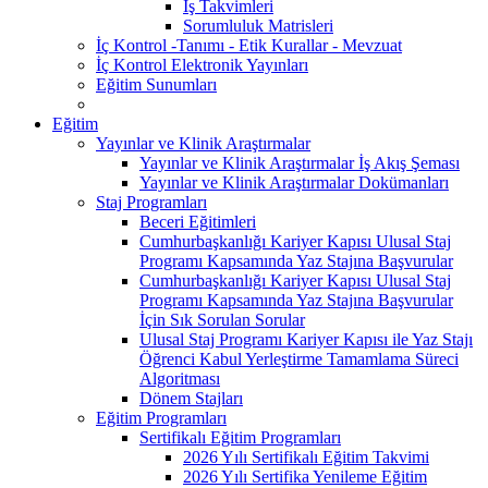
İş Takvimleri
Sorumluluk Matrisleri
İç Kontrol -Tanımı - Etik Kurallar - Mevzuat
İç Kontrol Elektronik Yayınları
Eğitim Sunumları
Eğitim
Yayınlar ve Klinik Araştırmalar
Yayınlar ve Klinik Araştırmalar İş Akış Şeması
Yayınlar ve Klinik Araştırmalar Dokümanları
Staj Programları
Beceri Eğitimleri
Cumhurbaşkanlığı Kariyer Kapısı Ulusal Staj
Programı Kapsamında Yaz Stajına Başvurular
Cumhurbaşkanlığı Kariyer Kapısı Ulusal Staj
Programı Kapsamında Yaz Stajına Başvurular
İçin Sık Sorulan Sorular
Ulusal Staj Programı Kariyer Kapısı ile Yaz Stajı
Öğrenci Kabul Yerleştirme Tamamlama Süreci
Algoritması
Dönem Stajları
Eğitim Programları
Sertifikalı Eğitim Programları
2026 Yılı Sertifikalı Eğitim Takvimi
2026 Yılı Sertifika Yenileme Eğitim