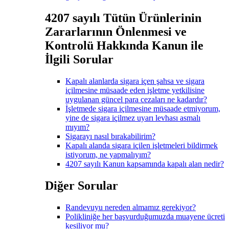
4207 sayılı Tütün Ürünlerinin
Zararlarının Önlenmesi ve
Kontrolü Hakkında Kanun ile
İlgili Sorular
Kapalı alanlarda sigara içen şahsa ve sigara
içilmesine müsaade eden işletme yetkilisine
uygulanan güncel para cezaları ne kadardır?
İşletmede sigara içilmesine müsaade etmiyorum,
yine de sigara içilmez uyarı levhası asmalı
mıyım?
Sigarayı nasıl bırakabilirim?
Kapalı alanda sigara içilen işletmeleri bildirmek
istiyorum, ne yapmalıyım?
4207 sayılı Kanun kapsamında kapalı alan nedir?
Diğer Sorular
Randevuyu nereden almamız gerekiyor?
Polikliniğe her başvurduğumuzda muayene ücreti
kesiliyor mu?