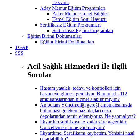
Takvimi
Aday Memur Eğitim Programları
Aday Memur Genel Bilgiler
Temel Eğitim Soru Havuzu
Sertifikasız Eğitim Programları
Sertifikasız Eğitim Programları
Eğitim Birimi Dokümanları
Eğitim Birimi Dokümanları
TGAP
SSS
Acil Sağlık Hizmetleri İle İlgili
Sorular
Hastam yatalak, tedavi ve kontrolleri için
hastaneye gitmesi gerekiyor. Bunun için 112
ambulanslarından hizmet alabilir miyim?
Ambulans Yönetmeliği gereği ambulansımızda
bulunması gereken bazı ilaçları ecza
depolarından temin edemiyoruz. Ne yapmalıyız?
İlkyardım sertifikası ne kadar süre geçerlidir.
Güncelleme için ne yapmalıyım?
İlkyardımcı Sertifikamı kaybettim. Yenisini nasıl
çıkartabilirim?