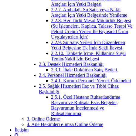
Araçları İçin Yetki Belgesi
2.2.7. Ambalajlı Su Satış veya Nakil
Araçları İçin Yetki Belgesinde Yenileme
2.2.8. Her Türlü Mesul Müdürlük Belgesi
(Su İşletmeleri, Kaplıca, Talasso Terapi Ve
Peloid Üretim Yerleri İle Biyosidal Ürün
Uygulayıcıları İçin)
2.2.9. Su Satış Yerleri İçin Düzenlenen
Yetki Belgesine Ek İmla Şekli İlavesi
2.2.10. Tankerle İçme- Kullanma Suyu
Temin/Nakil İzin Belgesi
2.3. Destek Hizmetleri Başkanlığı
2.3.1. İhale Doküman Satış Bedeli
2.4. Personel Hizmetleri Başkanlığı
2.4.1. Kurum Personeli Yemek Ödemeleri
2.5. Sağlık Hizmetleri İlaç ve Tıbbi Cihaz
Başkanlığı
2.5.1. Özel Hastane Ruhsatlandırma
Başvuru ve Ruhsata Esas Belgeler,
Başvurunun İncelenmesi ve
Ruhsatlandırma
3. Online Ödeme
4. Aile Hekimleri e-imza Online Ödeme
İletişim