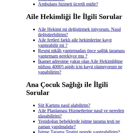
Ambulans hizmeti ücretli midir?
Aile Hekimliği İle İlgili Sorular
Aile Hekimi mi değiştirmek istiyorum. Nasıl
değiştirebilirim?
Aile fertleri farklı aile hekimlerine kayıt
yaptırabilir mi ?
Resmi nikâh yaptırmadan önce sağlık taraması
yaptırmam gerekiyor mu ?
İkamet adresime yakın olan Aile Hekimliğine
nüfusu 4000'i aştığı için kayıt olamıyorum ne
yapabilirim?
Ana Çocuk Sağlığı ile İlgili
Sorular
Süt Kartımı nasıl alabilirim?
Aile Planlaması Hizmetlerine nasıl ve nereden
ulaşabilirim?
Yenidoğan bebeklerde işitme tarama testi ne
zaman yapılmalıdır?
İşitme Tarama Testini nerede yaptırabilirim?