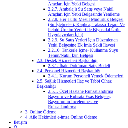
Araçları İçin Yetki Belgesi
2.2.7. Ambalajlı Su Satış veya Nakil
Araçları İçin Yetki Belgesinde Yenileme
2.2.8. Her Türlü Mesul Müdürlük Belgesi
(Su İşletmeleri, Kaplıca, Talasso Terapi Ve
Peloid Üretim Yerleri İle Biyosidal Ürün
Uygulayıcıları İçin)
2.2.9. Su Satış Yerleri İçin Düzenlenen
Yetki Belgesine Ek İmla Şekli İlavesi
2.2.10. Tankerle İçme- Kullanma Suyu
Temin/Nakil İzin Belgesi
2.3. Destek Hizmetleri Başkanlığı
2.3.1. İhale Doküman Satış Bedeli
2.4. Personel Hizmetleri Başkanlığı
2.4.1. Kurum Personeli Yemek Ödemeleri
2.5. Sağlık Hizmetleri İlaç ve Tıbbi Cihaz
Başkanlığı
2.5.1. Özel Hastane Ruhsatlandırma
Başvuru ve Ruhsata Esas Belgeler,
Başvurunun İncelenmesi ve
Ruhsatlandırma
3. Online Ödeme
4. Aile Hekimleri e-imza Online Ödeme
İletişim