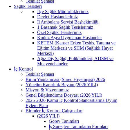
Teşkilat Şeması
Sağlık Tesisleri
İlçe Sağlık Müdürlüklerimiz
Devlet Hastanelerimiz
İl Ambulans Servisi Başhekimliği
1.Basamak Sağlık Tesislerimiz
Özel Sağlık Tesislerimiz
Kuduz Aşısı Uygulanan Hastaneler
KETEM (Kanser Erken Teşhis, Tarama ve
Eğitim Merkezi) ve SHM (Sağlıklı Hayat
Merkezi)
Ağız Diş Sağlığı Poliklinikleri, ADSM ve
Muayenehaneler
İç Kontrol
Teşkilat Şeması
Birim Yapılanması (Süreç Hiyerarşisi) 2026
Yönetim Kararlılık Beyanı (2026 YILI)
Misyon & Vizyonumuz
Genel Bilgilendirme Dosyası (2026 YILI)
2025-2026 Kamu İç Kontrol Standartlarına Uyum
Eylem Planı
Birimler İç Kontrol Çalışmaları
(2026 YILI)
Görev Tanımları
İş Süreçleri Tanımlama Formları