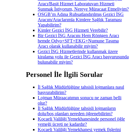
Aracı/Basit Hizmet Laboratuvarı Hizmeti
Sunmak İstiyorum, Nereye Müracaat Etmeliyim?
OSGB’m Adına Ruhsatlandırılmış Gezici İSG
Aracım/Araçlarımla Kimlere Sağlık Taraması
Yapabilirim?
Kimler Gezici İSG Hizmeti Verebilir?
Bir Gezici İSG Aracını Hem Röntgen Aracı
hemde Odyo+SFT+EKG+Numune Taşıma
Aracı olarak kullanabilir miyim?
Gezici İSG Hizmetlerinde kullanmak üzere
kiralama yolu ile Gezici İSG Aracı başvurusunda
bulunabilir miyim?
Personel İle İlgili Sorular
İl Sağlık Müdürlüğüne tahsisli lojmanlara nasıl
başvurabilirim?
Lojman Müraacatımın sonucu ne zaman belli
olur?
İl Sağlık Müdürlüğüne tahsisli lojmanların
dolu/boş olanları nereden öğrenebilirim?
Kocaeli Valiliği Yemekhanesinde personel öğle
yemeği ücreti ne kadardır?
Kocaeli Valiliği Yemekhanesi yemek fişlerini