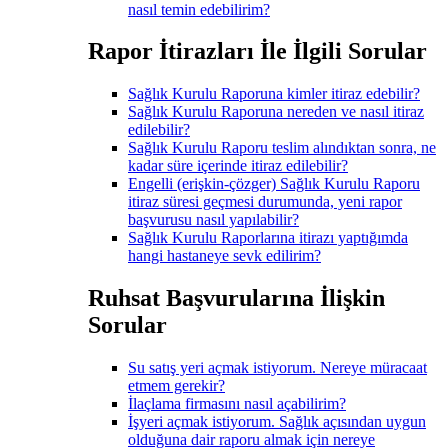
nasıl temin edebilirim?
Rapor İtirazları İle İlgili Sorular
Sağlık Kurulu Raporuna kimler itiraz edebilir?
Sağlık Kurulu Raporuna nereden ve nasıl itiraz
edilebilir?
Sağlık Kurulu Raporu teslim alındıktan sonra, ne
kadar süre içerinde itiraz edilebilir?
Engelli (erişkin-çözger) Sağlık Kurulu Raporu
itiraz süresi geçmesi durumunda, yeni rapor
başvurusu nasıl yapılabilir?
Sağlık Kurulu Raporlarına itirazı yaptığımda
hangi hastaneye sevk edilirim?
Ruhsat Başvurularına İlişkin
Sorular
Su satış yeri açmak istiyorum. Nereye müracaat
etmem gerekir?
İlaçlama firmasını nasıl açabilirim?
İşyeri açmak istiyorum. Sağlık açısından uygun
olduğuna dair raporu almak için nereye