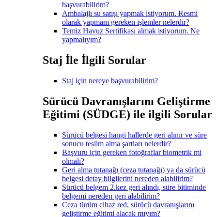
başvurabilirim?
Ambalajlı su satışı yapmak istiyorum. Resmi
olarak yapmam gereken işlemler nelerdir?
Temiz Havuz Sertifikası almak istiyorum. Ne
yapmalıyım?
Staj İle İlgili Sorular
Staj için nereye başvurabilirim?
Sürücü Davranışlarını Geliştirme
Eğitimi (SÜDGE) ile ilgili Sorular
Sürücü belgesi hangi hallerde geri alınır ve süre
sonucu teslim alma şartları nelerdir?
Başvuru için gereken fotoğraflar biometrik mi
olmalı?
Geri alma tutanağı (ceza tutanağı) ya da sürücü
belgesi detay bilgilerini nereden alabilirim?
Sürücü belgem 2.kez geri alındı, süre bitiminde
belgemi nereden geri alabilirim?
Ceza türüm cihaz red, sürücü davranışlarını
geliştirme eğitimi alacak mıyım?