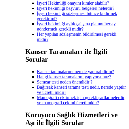
İşyeri Hekimliği onayını kimler alabilir?
İşyeri hekimliği başvuru belgeleri nelerdir?
İşyeri hekimliği sözleşmesi bitince bildirmek
gerekir mi?
İşyeri hekimliği aylık çalışma planını her ay
göndermek gerekli midir?
Her yapılan sözleşmenin bildirilmesi gerekli
midir?
Kanser Taramaları ile İlgili
Sorular
Kanser taramalarımı nerede yaptırabilirim?
Hangi kanser taramalarını yapıyorsunuz?
Semear testi neden önemlidir ?
Bağırsak kanseri tarama testi nedir, nerede yapılır
ve ücretli midir?
Mamografi çektirmek için gerekli şartlar nelerdir
ve mamografi çekimi ücretlimidir?
Koruyucu Sağlık Hizmetleri ve
Aşı ile İlgili Sorular