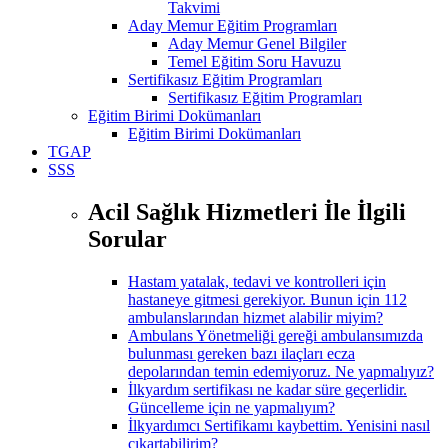
Takvimi
Aday Memur Eğitim Programları
Aday Memur Genel Bilgiler
Temel Eğitim Soru Havuzu
Sertifikasız Eğitim Programları
Sertifikasız Eğitim Programları
Eğitim Birimi Dokümanları
Eğitim Birimi Dokümanları
TGAP
SSS
Acil Sağlık Hizmetleri İle İlgili
Sorular
Hastam yatalak, tedavi ve kontrolleri için
hastaneye gitmesi gerekiyor. Bunun için 112
ambulanslarından hizmet alabilir miyim?
Ambulans Yönetmeliği gereği ambulansımızda
bulunması gereken bazı ilaçları ecza
depolarından temin edemiyoruz. Ne yapmalıyız?
İlkyardım sertifikası ne kadar süre geçerlidir.
Güncelleme için ne yapmalıyım?
İlkyardımcı Sertifikamı kaybettim. Yenisini nasıl
çıkartabilirim?