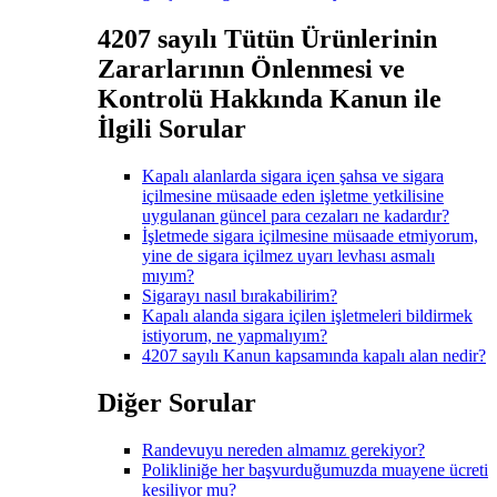
4207 sayılı Tütün Ürünlerinin
Zararlarının Önlenmesi ve
Kontrolü Hakkında Kanun ile
İlgili Sorular
Kapalı alanlarda sigara içen şahsa ve sigara
içilmesine müsaade eden işletme yetkilisine
uygulanan güncel para cezaları ne kadardır?
İşletmede sigara içilmesine müsaade etmiyorum,
yine de sigara içilmez uyarı levhası asmalı
mıyım?
Sigarayı nasıl bırakabilirim?
Kapalı alanda sigara içilen işletmeleri bildirmek
istiyorum, ne yapmalıyım?
4207 sayılı Kanun kapsamında kapalı alan nedir?
Diğer Sorular
Randevuyu nereden almamız gerekiyor?
Polikliniğe her başvurduğumuzda muayene ücreti
kesiliyor mu?