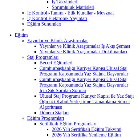
İş Takvimleri
Sorumluluk Matrisleri
İç Kontrol -Tanımı - Etik Kurallar - Mevzuat
İç Kontrol Elektronik Yayınları
Eğitim Sunumları
Eğitim
Yayınlar ve Klinik Araştırmalar
Yayınlar ve Klinik Araştırmalar İş Akış Şeması
Yayınlar ve Klinik Araştırmalar Dokümanları
Staj Programları
Beceri Eğitimleri
Cumhurbaşkanlığı Kariyer Kapısı Ulusal Staj
Programı Kapsamında Yaz Stajına Başvurular
Cumhurbaşkanlığı Kariyer Kapısı Ulusal Staj
Programı Kapsamında Yaz Stajına Başvurular
İçin Sık Sorulan Sorular
Ulusal Staj Programı Kariyer Kapısı ile Yaz Stajı
Öğrenci Kabul Yerleştirme Tamamlama Süreci
Algoritması
Dönem Stajları
Eğitim Programları
Sertifikalı Eğitim Programları
2026 Yılı Sertifikalı Eğitim Takvimi
2026 Yılı Sertifika Yenileme Eğitim