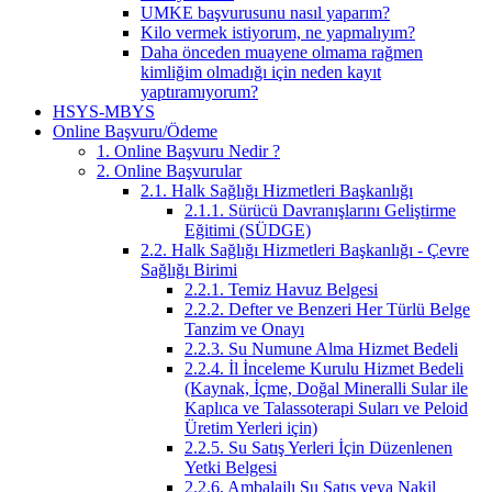
UMKE başvurusunu nasıl yaparım?
Kilo vermek istiyorum, ne yapmalıyım?
Daha önceden muayene olmama rağmen
kimliğim olmadığı için neden kayıt
yaptıramıyorum?
HSYS-MBYS
Online Başvuru/Ödeme
1. Online Başvuru Nedir ?
2. Online Başvurular
2.1. Halk Sağlığı Hizmetleri Başkanlığı
2.1.1. Sürücü Davranışlarını Geliştirme
Eğitimi (SÜDGE)
2.2. Halk Sağlığı Hizmetleri Başkanlığı - Çevre
Sağlığı Birimi
2.2.1. Temiz Havuz Belgesi
2.2.2. Defter ve Benzeri Her Türlü Belge
Tanzim ve Onayı
2.2.3. Su Numune Alma Hizmet Bedeli
2.2.4. İl İnceleme Kurulu Hizmet Bedeli
(Kaynak, İçme, Doğal Mineralli Sular ile
Kaplıca ve Talassoterapi Suları ve Peloid
Üretim Yerleri için)
2.2.5. Su Satış Yerleri İçin Düzenlenen
Yetki Belgesi
2.2.6. Ambalajlı Su Satış veya Nakil