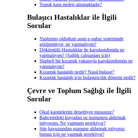
Topuk kanı neden alınmaktadır?
Bulaşıcı Hastalıklar ile İlgili
Sorular
Yaptırmış olduğum aşım e-nabız sisteminde
görünmüyor, ne yapmalıyım?
Döküntülü Hastalıklar ile karşılaştığımda ne
yapmalıyım? (Sağlık çalışanları için)
Şüpheli bir kızamık vakasıyla karşılaştığımda ne
yapmalıyım?
Kızamık hastalığı nedir? Nasıl bulaşır?
Kızamık hastalığı için bulaştırıcılık dönemi nedir?
Çevre ve Toplum Sağlığı ile İlgili
Sorular
Okul kantinlerini denetliyor musunuz?
Bahçemdeki kuyudan su numunesi aldırmak
istiyorum. Ne yapmam gerekiyor?
Site havuzundan numune aldırmak istiyoruz
bunun için ne yapmak gerekiyor?