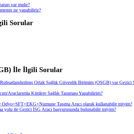
ararı var mıdır?
memiş ne yapabiliriz?
ili Sorular
) İle İlgili Sorular
 Ruhsatlandırılmış Ortak Sağlık Güvenlik Birimim (OSGB) var Gezici 
ım/Araçlarımla Kimlere Sağlık Taraması Yapabilirim?
de Odyo+SFT+EKG+Numune Taşıma Aracı olarak kullanabilir miyim?
a yolu ile Gezici İSG Aracı başvurusunda bulunabilir miyim?