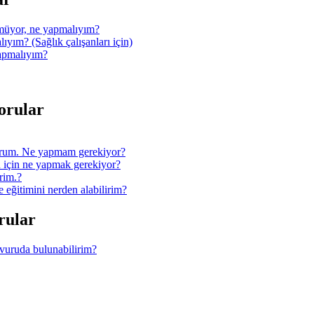
müyor, ne yapmalıyım?
ıyım? (Sağlık çalışanları için)
yapmalıyım?
Sorular
orum. Ne yapmam gerekiyor?
 için ne yapmak gerekiyor?
rim.?
ğitimini nerden alabilirim?
orular
şvuruda bulunabilirim?