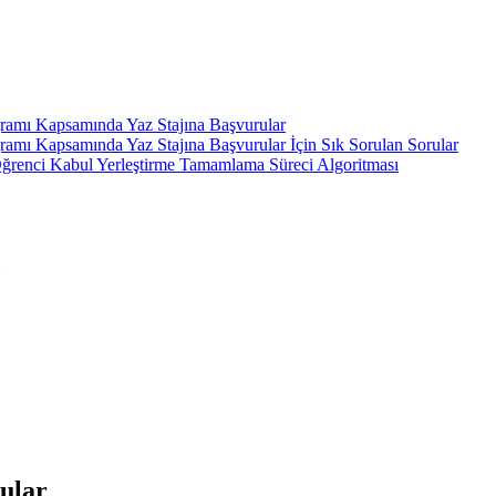
gramı Kapsamında Yaz Stajına Başvurular
ramı Kapsamında Yaz Stajına Başvurular İçin Sık Sorulan Sorular
ı Öğrenci Kabul Yerleştirme Tamamlama Süreci Algoritması
rular