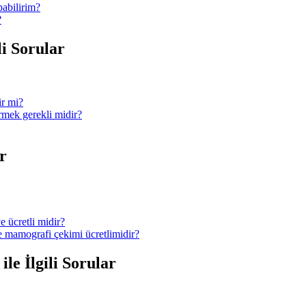
pabilirim?
?
li Sorular
ir mi?
ermek gerekli midir?
r
e ücretli midir?
ve mamografi çekimi ücretlimidir?
le İlgili Sorular