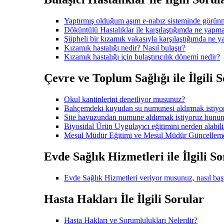
Yaptırmış olduğum aşım e-nabız sisteminde görün
Döküntülü Hastalıklar ile karşılaştığımda ne yapmal
Şüpheli bir kızamık vakasıyla karşılaştığımda ne 
Kızamık hastalığı nedir? Nasıl bulaşır?
Kızamık hastalığı için bulaştırıcılık dönemi nedir?
Çevre ve Toplum Sağlığı ile İlgili 
Okul kantinlerini denetliyor musunuz?
Bahçemdeki kuyudan su numunesi aldırmak istiy
Site havuzundan numune aldırmak istiyoruz bunun
Biyosidal Ürün Uygulayıcı eğitimini nerden alabili
Mesul Müdür Eğitimi ve Mesul Müdür Güncelleme e
Evde Sağlık Hizmetleri ile İlgili S
Evde Sağlık Hizmetleri veriyor musunuz, nasıl ba
Hasta Hakları İle İlgili Sorular
Hasta Hakları ve Sorumlulukları Nelerdir?