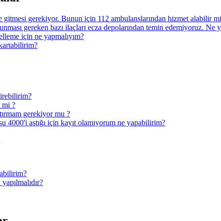
ye gitmesi gerekiyor. Bunun için 112 ambulanslarından hizmet alabilir 
nması gereken bazı ilaçları ecza depolarından temin edemiyoruz. Ne 
ncelleme için ne yapmalıyım?
kartabilirim?
irebilirim?
r mi ?
ptırmam gerekiyor mu ?
u 4000'i aştığı için kayıt olamıyorum ne yapabilirim?
r
abilirim?
 yapılmalıdır?
ar