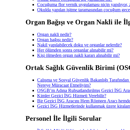
Çocuğuma flor vernik uygulaması niçin yapılıyor, z
Okulda yapılan işitme taramasından çocuğum geçe
Organ Bağışı ve Organ Nakli ile İlg
Organ nakli nedir?
Organ bağışı nedir?
Nakil yapılabilecek doku ve organlar nelerdir?
Her ölümden sonra organlar alınabilir mi?
Kişi ölmeden organ nakli kararı alınabilir mi?
Ortak Sağlık Güvenlik Birimi (OSGB
Çalışma ve Sosyal Güvenlik Bakanlığı Tarafından
Nereye Müracaat Etmeliyim?
OSGB’m Adına Ruhsatlandırılmış Gezici İSG Arac
Kimler Gezici İSG Hizmeti Verebilir?
Bir Gezici İSG Aracını Hem Röntgen Aracı hem
Gezici İSG Hizmetlerinde kullanmak üzere kiralam
Personel İle İlgili Sorular