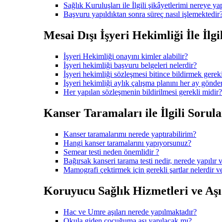
Sağlık Kuruluşları ile İlgili şikâyetlerimi nereye ya
Başvuru yapıldıktan sonra süreç nasıl işlemektedir
Mesai Dışı İşyeri Hekimliği İle İlgi
İşyeri Hekimliği onayını kimler alabilir?
İşyeri hekimliği başvuru belgeleri nelerdir?
İşyeri hekimliği sözleşmesi bitince bildirmek gerek
İşyeri hekimliği aylık çalışma planını her ay gönd
Her yapılan sözleşmenin bildirilmesi gerekli midir?
Kanser Taramaları ile İlgili Sorula
Kanser taramalarımı nerede yaptırabilirim?
Hangi kanser taramalarını yapıyorsunuz?
Semear testi neden önemlidir ?
Bağırsak kanseri tarama testi nedir, nerede yapılır v
Mamografi çektirmek için gerekli şartlar nelerdir 
Koruyucu Sağlık Hizmetleri ve Aşı i
Hac ve Umre aşıları nerede yapılmaktadır?
Okula giden çocuğuma aşı yapılacak mı?