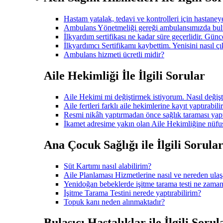
Hastam yatalak, tedavi ve kontrolleri için hastane
Ambulans Yönetmeliği gereği ambulansımızda bulu
İlkyardım sertifikası ne kadar süre geçerlidir. Gü
İlkyardımcı Sertifikamı kaybettim. Yenisini nasıl çı
Ambulans hizmeti ücretli midir?
Aile Hekimliği İle İlgili Sorular
Aile Hekimi mi değiştirmek istiyorum. Nasıl değişt
Aile fertleri farklı aile hekimlerine kayıt yaptırabili
Resmi nikâh yaptırmadan önce sağlık taraması ya
İkamet adresime yakın olan Aile Hekimliğine nüfus
Ana Çocuk Sağlığı ile İlgili Sorula
Süt Kartımı nasıl alabilirim?
Aile Planlaması Hizmetlerine nasıl ve nereden ulaş
Yenidoğan bebeklerde işitme tarama testi ne zaman
İşitme Tarama Testini nerede yaptırabilirim?
Topuk kanı neden alınmaktadır?
Bulaşıcı Hastalıklar ile İlgili Sorul