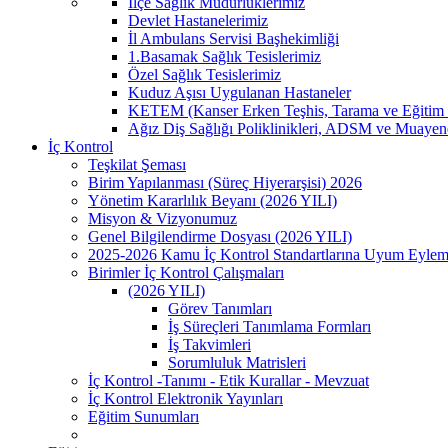
İlçe Sağlık Müdürlüklerimiz
Devlet Hastanelerimiz
İl Ambulans Servisi Başhekimliği
1.Basamak Sağlık Tesislerimiz
Özel Sağlık Tesislerimiz
Kuduz Aşısı Uygulanan Hastaneler
KETEM (Kanser Erken Teşhis, Tarama ve Eğitim 
Ağız Diş Sağlığı Poliklinikleri, ADSM ve Muayen
İç Kontrol
Teşkilat Şeması
Birim Yapılanması (Süreç Hiyerarşisi) 2026
Yönetim Kararlılık Beyanı (2026 YILI)
Misyon & Vizyonumuz
Genel Bilgilendirme Dosyası (2026 YILI)
2025-2026 Kamu İç Kontrol Standartlarına Uyum Eylem
Birimler İç Kontrol Çalışmaları
(2026 YILI)
Görev Tanımları
İş Süreçleri Tanımlama Formları
İş Takvimleri
Sorumluluk Matrisleri
İç Kontrol -Tanımı - Etik Kurallar - Mevzuat
İç Kontrol Elektronik Yayınları
Eğitim Sunumları