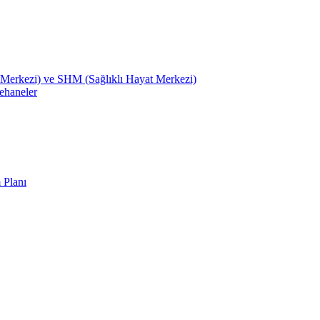
Merkezi) ve SHM (Sağlıklı Hayat Merkezi)
ehaneler
 Planı