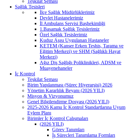
Teşkilat Şeması
Sağlık Tesisleri
İlçe Sağlık Müdürlüklerimiz
Devlet Hastanelerimiz
İl Ambulans Servisi Başhekimliği
1.Basamak Sağlık Tesislerimiz
Özel Sağlık Tesislerimiz
Kuduz Aşısı Uygulanan Hastaneler
KETEM (Kanser Erken Teşhis, Tarama ve
Eğitim Merkezi) ve SHM (Sağlıklı Hayat
Merkezi)
Ağız Diş Sağlığı Poliklinikleri, ADSM ve
Muayenehaneler
İç Kontrol
Teşkilat Şeması
Birim Yapılanması (Süreç Hiyerarşisi) 2026
Yönetim Kararlılık Beyanı (2026 YILI)
Misyon & Vizyonumuz
Genel Bilgilendirme Dosyası (2026 YILI)
2025-2026 Kamu İç Kontrol Standartlarına Uyum
Eylem Planı
Birimler İç Kontrol Çalışmaları
(2026 YILI)
Görev Tanımları
İş Süreçleri Tanımlama Formları