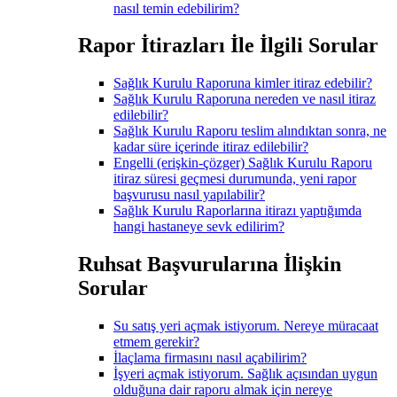
nasıl temin edebilirim?
Rapor İtirazları İle İlgili Sorular
Sağlık Kurulu Raporuna kimler itiraz edebilir?
Sağlık Kurulu Raporuna nereden ve nasıl itiraz
edilebilir?
Sağlık Kurulu Raporu teslim alındıktan sonra, ne
kadar süre içerinde itiraz edilebilir?
Engelli (erişkin-çözger) Sağlık Kurulu Raporu
itiraz süresi geçmesi durumunda, yeni rapor
başvurusu nasıl yapılabilir?
Sağlık Kurulu Raporlarına itirazı yaptığımda
hangi hastaneye sevk edilirim?
Ruhsat Başvurularına İlişkin
Sorular
Su satış yeri açmak istiyorum. Nereye müracaat
etmem gerekir?
İlaçlama firmasını nasıl açabilirim?
İşyeri açmak istiyorum. Sağlık açısından uygun
olduğuna dair raporu almak için nereye