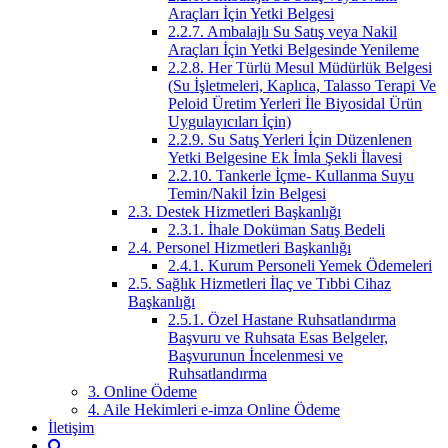
Araçları İçin Yetki Belgesi
2.2.7. Ambalajlı Su Satış veya Nakil
Araçları İçin Yetki Belgesinde Yenileme
2.2.8. Her Türlü Mesul Müdürlük Belgesi
(Su İşletmeleri, Kaplıca, Talasso Terapi Ve
Peloid Üretim Yerleri İle Biyosidal Ürün
Uygulayıcıları İçin)
2.2.9. Su Satış Yerleri İçin Düzenlenen
Yetki Belgesine Ek İmla Şekli İlavesi
2.2.10. Tankerle İçme- Kullanma Suyu
Temin/Nakil İzin Belgesi
2.3. Destek Hizmetleri Başkanlığı
2.3.1. İhale Doküman Satış Bedeli
2.4. Personel Hizmetleri Başkanlığı
2.4.1. Kurum Personeli Yemek Ödemeleri
2.5. Sağlık Hizmetleri İlaç ve Tıbbi Cihaz
Başkanlığı
2.5.1. Özel Hastane Ruhsatlandırma
Başvuru ve Ruhsata Esas Belgeler,
Başvurunun İncelenmesi ve
Ruhsatlandırma
3. Online Ödeme
4. Aile Hekimleri e-imza Online Ödeme
İletişim