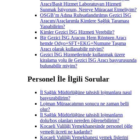
Aracı/Basit Hizmet Laboratuvarı Hizmeti
Sunmak İstiyorum, Nereye Müracaat Etmeliyim?
OSGB’m Adına Ruhsatlandırılmış Gezici İSG
Aracım/Araçlarımla Kimlere Sağlık Taraması
Yapabilirim?
Kimler Gezici İSG Hizmeti Verebilir?
Bir Gezici İSG Aracını Hem Röntgen Aracı
hemde Odyo+SFT+EKG+Numune Taşıma
Aracı olarak kullanabilir miyim?
Gezici İSG Hizmetlerinde kullanmak üzere
kiralama yolu ile Gezici İSG Aracı başvurusunda
bulunabilir miyim?
Personel İle İlgili Sorular
İl Sağlık Müdürlüğüne tahsisli lojmanlara nasıl
başvurabilirim?
Lojman Müraacatımın sonucu ne zaman belli
olur?
İl Sağlık Müdürlüğüne tahsisli lojmanların
dolu/boş olanları nereden öğrenebilirim?
Kocaeli Valiliği Yemekhanesinde personel öğle
yemeği ücreti ne kadardır?
Kocaeli Valiliği Yemekhanesi yemek fişlerini