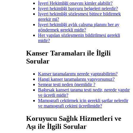
İşyeri Hekimliği onayını kimler alabilir?
İşyeri hekimliği başvuru belgeleri nelerdir?
İşyeri hekimliği sözleşmesi bitince bildirmek
gerekir mi?
İşyeri hekimliği aylık çalışma planını her ay
göndermek gerekli midir?
Her yapılan sözleşmenin bildirilmesi gerekli
midir?
Kanser Taramaları ile İlgili
Sorular
Kanser taramalarımı nerede yaptırabilirim?
Hangi kanser taramalarını yapıyorsunuz?
Semear testi neden önemlidir ?
Bağırsak kanseri tarama testi nedir, nerede yapılır
ve ücretli midir?
Mamografi çektirmek için gerekli şartlar nelerdir
ve mamografi çekimi ücretlimidir?
Koruyucu Sağlık Hizmetleri ve
Aşı ile İlgili Sorular