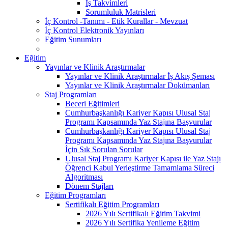
İş Takvimleri
Sorumluluk Matrisleri
İç Kontrol -Tanımı - Etik Kurallar - Mevzuat
İç Kontrol Elektronik Yayınları
Eğitim Sunumları
Eğitim
Yayınlar ve Klinik Araştırmalar
Yayınlar ve Klinik Araştırmalar İş Akış Şeması
Yayınlar ve Klinik Araştırmalar Dokümanları
Staj Programları
Beceri Eğitimleri
Cumhurbaşkanlığı Kariyer Kapısı Ulusal Staj
Programı Kapsamında Yaz Stajına Başvurular
Cumhurbaşkanlığı Kariyer Kapısı Ulusal Staj
Programı Kapsamında Yaz Stajına Başvurular
İçin Sık Sorulan Sorular
Ulusal Staj Programı Kariyer Kapısı ile Yaz Stajı
Öğrenci Kabul Yerleştirme Tamamlama Süreci
Algoritması
Dönem Stajları
Eğitim Programları
Sertifikalı Eğitim Programları
2026 Yılı Sertifikalı Eğitim Takvimi
2026 Yılı Sertifika Yenileme Eğitim