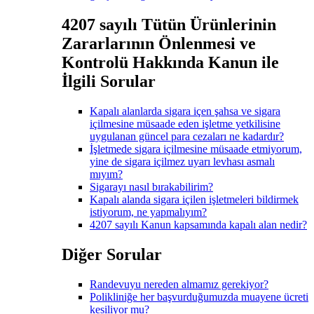
4207 sayılı Tütün Ürünlerinin
Zararlarının Önlenmesi ve
Kontrolü Hakkında Kanun ile
İlgili Sorular
Kapalı alanlarda sigara içen şahsa ve sigara
içilmesine müsaade eden işletme yetkilisine
uygulanan güncel para cezaları ne kadardır?
İşletmede sigara içilmesine müsaade etmiyorum,
yine de sigara içilmez uyarı levhası asmalı
mıyım?
Sigarayı nasıl bırakabilirim?
Kapalı alanda sigara içilen işletmeleri bildirmek
istiyorum, ne yapmalıyım?
4207 sayılı Kanun kapsamında kapalı alan nedir?
Diğer Sorular
Randevuyu nereden almamız gerekiyor?
Polikliniğe her başvurduğumuzda muayene ücreti
kesiliyor mu?