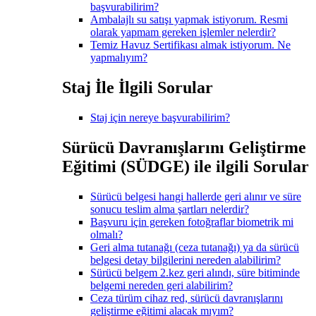
başvurabilirim?
Ambalajlı su satışı yapmak istiyorum. Resmi
olarak yapmam gereken işlemler nelerdir?
Temiz Havuz Sertifikası almak istiyorum. Ne
yapmalıyım?
Staj İle İlgili Sorular
Staj için nereye başvurabilirim?
Sürücü Davranışlarını Geliştirme
Eğitimi (SÜDGE) ile ilgili Sorular
Sürücü belgesi hangi hallerde geri alınır ve süre
sonucu teslim alma şartları nelerdir?
Başvuru için gereken fotoğraflar biometrik mi
olmalı?
Geri alma tutanağı (ceza tutanağı) ya da sürücü
belgesi detay bilgilerini nereden alabilirim?
Sürücü belgem 2.kez geri alındı, süre bitiminde
belgemi nereden geri alabilirim?
Ceza türüm cihaz red, sürücü davranışlarını
geliştirme eğitimi alacak mıyım?