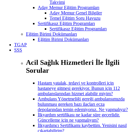
Takvimi
Aday Memur Eğitim Programları
Aday Memur Genel Bilgiler
Temel Eğitim Soru Havuzu
Sertifikasız Eğitim Programları
Sertifikasız Eğitim Programları
Eğitim Birimi Dokümanları
Eğitim Birimi Dokümanları
TGAP
SSS
Acil Sağlık Hizmetleri İle İlgili
Sorular
Hastam yatalak, tedavi ve kontrolleri için
hastaneye gitmesi gerekiyor. Bunun için 112
ambulanslarından hizmet alabilir miyim?
Ambulans Yönetmeliği gereği ambulansımızda
bulunması gereken bazı ilaçları ecza
depolarından temin edemiyoruz. Ne yapmalıyız?
İlkyardım sertifikası ne kadar süre geçerlidir.
Güncelleme için ne yapmalıyım?
İlkyardımcı Sertifikamı kaybettim. Yenisini nasıl
çıkartabilirim?