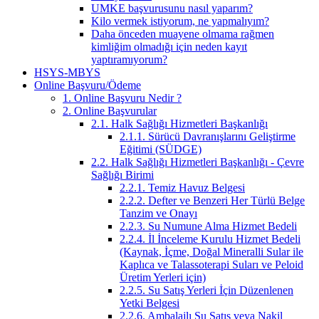
UMKE başvurusunu nasıl yaparım?
Kilo vermek istiyorum, ne yapmalıyım?
Daha önceden muayene olmama rağmen
kimliğim olmadığı için neden kayıt
yaptıramıyorum?
HSYS-MBYS
Online Başvuru/Ödeme
1. Online Başvuru Nedir ?
2. Online Başvurular
2.1. Halk Sağlığı Hizmetleri Başkanlığı
2.1.1. Sürücü Davranışlarını Geliştirme
Eğitimi (SÜDGE)
2.2. Halk Sağlığı Hizmetleri Başkanlığı - Çevre
Sağlığı Birimi
2.2.1. Temiz Havuz Belgesi
2.2.2. Defter ve Benzeri Her Türlü Belge
Tanzim ve Onayı
2.2.3. Su Numune Alma Hizmet Bedeli
2.2.4. İl İnceleme Kurulu Hizmet Bedeli
(Kaynak, İçme, Doğal Mineralli Sular ile
Kaplıca ve Talassoterapi Suları ve Peloid
Üretim Yerleri için)
2.2.5. Su Satış Yerleri İçin Düzenlenen
Yetki Belgesi
2.2.6. Ambalajlı Su Satış veya Nakil