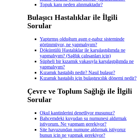
Topuk kanı neden alınmaktadır?
Bulaşıcı Hastalıklar ile İlgili
Sorular
Yaptırmış olduğum aşım e-nabız sisteminde
görünmüyor, ne yapmalıyım?
Döküntülü Hastalıklar ile karşılaştığımda ne
yapmalıyım? (Sağlık çalışanları için)
Şüpheli bir kızamık vakasıyla karşılaştığımda ne
yapmalıyım?
Kızamık hastalığı nedir? Nasıl bulaşır?
Kızamık hastalığı için bulaştırıcılık dönemi nedir?
Çevre ve Toplum Sağlığı ile İlgili
Sorular
Okul kantinlerini denetliyor musunuz?
Bahçemdeki kuyudan su numunesi aldırmak
istiyorum. Ne yapmam gerekiyor?
Site havuzundan numune aldırmak istiyoruz
bunun için ne yapmak gerekiyor?