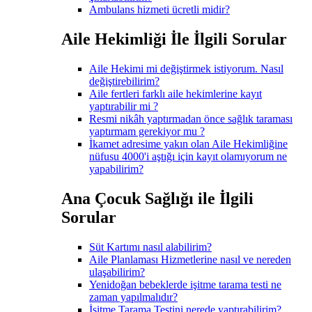
Ambulans hizmeti ücretli midir?
Aile Hekimliği İle İlgili Sorular
Aile Hekimi mi değiştirmek istiyorum. Nasıl
değiştirebilirim?
Aile fertleri farklı aile hekimlerine kayıt
yaptırabilir mi ?
Resmi nikâh yaptırmadan önce sağlık taraması
yaptırmam gerekiyor mu ?
İkamet adresime yakın olan Aile Hekimliğine
nüfusu 4000'i aştığı için kayıt olamıyorum ne
yapabilirim?
Ana Çocuk Sağlığı ile İlgili
Sorular
Süt Kartımı nasıl alabilirim?
Aile Planlaması Hizmetlerine nasıl ve nereden
ulaşabilirim?
Yenidoğan bebeklerde işitme tarama testi ne
zaman yapılmalıdır?
İşitme Tarama Testini nerede yaptırabilirim?