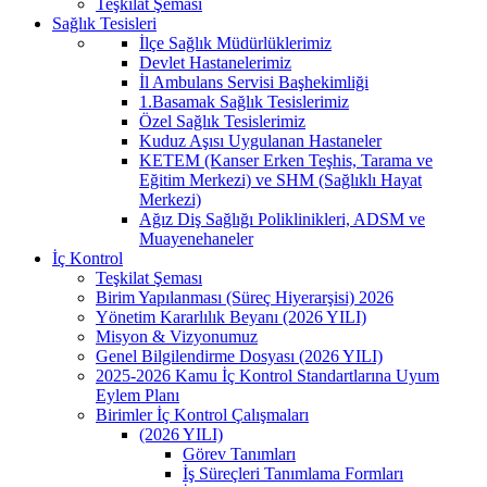
Teşkilat Şeması
Sağlık Tesisleri
İlçe Sağlık Müdürlüklerimiz
Devlet Hastanelerimiz
İl Ambulans Servisi Başhekimliği
1.Basamak Sağlık Tesislerimiz
Özel Sağlık Tesislerimiz
Kuduz Aşısı Uygulanan Hastaneler
KETEM (Kanser Erken Teşhis, Tarama ve
Eğitim Merkezi) ve SHM (Sağlıklı Hayat
Merkezi)
Ağız Diş Sağlığı Poliklinikleri, ADSM ve
Muayenehaneler
İç Kontrol
Teşkilat Şeması
Birim Yapılanması (Süreç Hiyerarşisi) 2026
Yönetim Kararlılık Beyanı (2026 YILI)
Misyon & Vizyonumuz
Genel Bilgilendirme Dosyası (2026 YILI)
2025-2026 Kamu İç Kontrol Standartlarına Uyum
Eylem Planı
Birimler İç Kontrol Çalışmaları
(2026 YILI)
Görev Tanımları
İş Süreçleri Tanımlama Formları