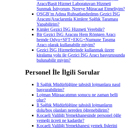
Aracı/Basit Hizmet Laboratuvarı Hizmeti
Sunmak İstiyorum, Nereye Müracaat Etmeliyim?
OSGB’m Adına Ruhsatlandırılmış Gezici İSG
Aracım/Araçlarımla Kimlere Sağlık Taraması
Yapabilirim?
Kimler Gezici İSG Hizmeti Verebilir?
Bir Gezici İSG Aracını Hem Röntgen Aracı
hemde Odyo+SFT+EKG+Numune Taşıma
Aracı olarak kullanabilir miyim?
Gezici İSG Hizmetlerinde kullanmak üzere
kiralama yolu ile Gezici İSG Aracı başvurusunda
bulunabilir miyim?
Personel İle İlgili Sorular
İl Sağlık Müdürlüğüne tahsisli lojmanlara nasıl
başvurabilirim?
Lojman Müraacatımın sonucu ne zaman belli
olur?
İl Sağlık Müdürlüğüne tahsisli lojmanların
dolu/boş olanları nereden öğrenebilirim?
Kocaeli Valiliği Yemekhanesinde personel öğle
yemeği ücreti ne kadardır?
Kocaeli Valiliği Yemekhanesi yemek fişlerini