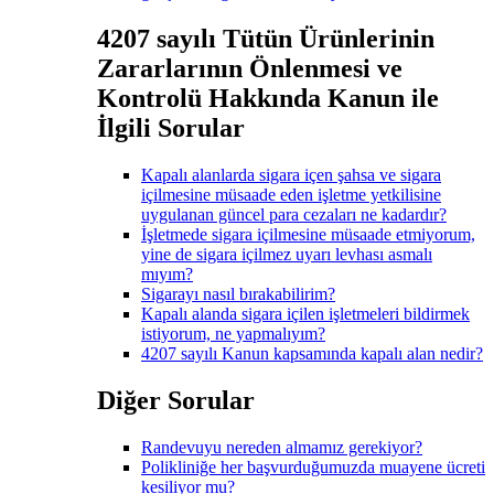
4207 sayılı Tütün Ürünlerinin
Zararlarının Önlenmesi ve
Kontrolü Hakkında Kanun ile
İlgili Sorular
Kapalı alanlarda sigara içen şahsa ve sigara
içilmesine müsaade eden işletme yetkilisine
uygulanan güncel para cezaları ne kadardır?
İşletmede sigara içilmesine müsaade etmiyorum,
yine de sigara içilmez uyarı levhası asmalı
mıyım?
Sigarayı nasıl bırakabilirim?
Kapalı alanda sigara içilen işletmeleri bildirmek
istiyorum, ne yapmalıyım?
4207 sayılı Kanun kapsamında kapalı alan nedir?
Diğer Sorular
Randevuyu nereden almamız gerekiyor?
Polikliniğe her başvurduğumuzda muayene ücreti
kesiliyor mu?