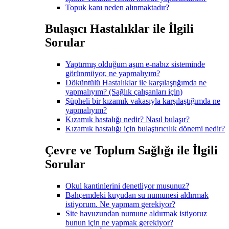
Topuk kanı neden alınmaktadır?
Bulaşıcı Hastalıklar ile İlgili
Sorular
Yaptırmış olduğum aşım e-nabız sisteminde
görünmüyor, ne yapmalıyım?
Döküntülü Hastalıklar ile karşılaştığımda ne
yapmalıyım? (Sağlık çalışanları için)
Şüpheli bir kızamık vakasıyla karşılaştığımda ne
yapmalıyım?
Kızamık hastalığı nedir? Nasıl bulaşır?
Kızamık hastalığı için bulaştırıcılık dönemi nedir?
Çevre ve Toplum Sağlığı ile İlgili
Sorular
Okul kantinlerini denetliyor musunuz?
Bahçemdeki kuyudan su numunesi aldırmak
istiyorum. Ne yapmam gerekiyor?
Site havuzundan numune aldırmak istiyoruz
bunun için ne yapmak gerekiyor?