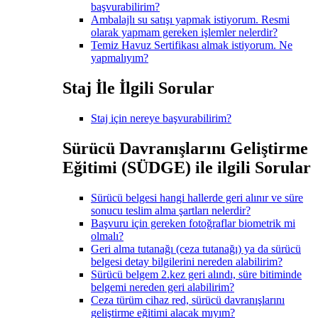
başvurabilirim?
Ambalajlı su satışı yapmak istiyorum. Resmi
olarak yapmam gereken işlemler nelerdir?
Temiz Havuz Sertifikası almak istiyorum. Ne
yapmalıyım?
Staj İle İlgili Sorular
Staj için nereye başvurabilirim?
Sürücü Davranışlarını Geliştirme
Eğitimi (SÜDGE) ile ilgili Sorular
Sürücü belgesi hangi hallerde geri alınır ve süre
sonucu teslim alma şartları nelerdir?
Başvuru için gereken fotoğraflar biometrik mi
olmalı?
Geri alma tutanağı (ceza tutanağı) ya da sürücü
belgesi detay bilgilerini nereden alabilirim?
Sürücü belgem 2.kez geri alındı, süre bitiminde
belgemi nereden geri alabilirim?
Ceza türüm cihaz red, sürücü davranışlarını
geliştirme eğitimi alacak mıyım?