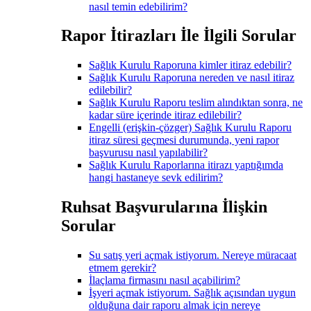
nasıl temin edebilirim?
Rapor İtirazları İle İlgili Sorular
Sağlık Kurulu Raporuna kimler itiraz edebilir?
Sağlık Kurulu Raporuna nereden ve nasıl itiraz
edilebilir?
Sağlık Kurulu Raporu teslim alındıktan sonra, ne
kadar süre içerinde itiraz edilebilir?
Engelli (erişkin-çözger) Sağlık Kurulu Raporu
itiraz süresi geçmesi durumunda, yeni rapor
başvurusu nasıl yapılabilir?
Sağlık Kurulu Raporlarına itirazı yaptığımda
hangi hastaneye sevk edilirim?
Ruhsat Başvurularına İlişkin
Sorular
Su satış yeri açmak istiyorum. Nereye müracaat
etmem gerekir?
İlaçlama firmasını nasıl açabilirim?
İşyeri açmak istiyorum. Sağlık açısından uygun
olduğuna dair raporu almak için nereye