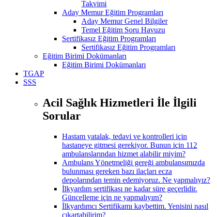
Takvimi
Aday Memur Eğitim Programları
Aday Memur Genel Bilgiler
Temel Eğitim Soru Havuzu
Sertifikasız Eğitim Programları
Sertifikasız Eğitim Programları
Eğitim Birimi Dokümanları
Eğitim Birimi Dokümanları
TGAP
SSS
Acil Sağlık Hizmetleri İle İlgili
Sorular
Hastam yatalak, tedavi ve kontrolleri için
hastaneye gitmesi gerekiyor. Bunun için 112
ambulanslarından hizmet alabilir miyim?
Ambulans Yönetmeliği gereği ambulansımızda
bulunması gereken bazı ilaçları ecza
depolarından temin edemiyoruz. Ne yapmalıyız?
İlkyardım sertifikası ne kadar süre geçerlidir.
Güncelleme için ne yapmalıyım?
İlkyardımcı Sertifikamı kaybettim. Yenisini nasıl
çıkartabilirim?