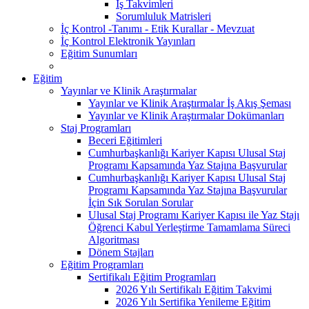
İş Takvimleri
Sorumluluk Matrisleri
İç Kontrol -Tanımı - Etik Kurallar - Mevzuat
İç Kontrol Elektronik Yayınları
Eğitim Sunumları
Eğitim
Yayınlar ve Klinik Araştırmalar
Yayınlar ve Klinik Araştırmalar İş Akış Şeması
Yayınlar ve Klinik Araştırmalar Dokümanları
Staj Programları
Beceri Eğitimleri
Cumhurbaşkanlığı Kariyer Kapısı Ulusal Staj
Programı Kapsamında Yaz Stajına Başvurular
Cumhurbaşkanlığı Kariyer Kapısı Ulusal Staj
Programı Kapsamında Yaz Stajına Başvurular
İçin Sık Sorulan Sorular
Ulusal Staj Programı Kariyer Kapısı ile Yaz Stajı
Öğrenci Kabul Yerleştirme Tamamlama Süreci
Algoritması
Dönem Stajları
Eğitim Programları
Sertifikalı Eğitim Programları
2026 Yılı Sertifikalı Eğitim Takvimi
2026 Yılı Sertifika Yenileme Eğitim