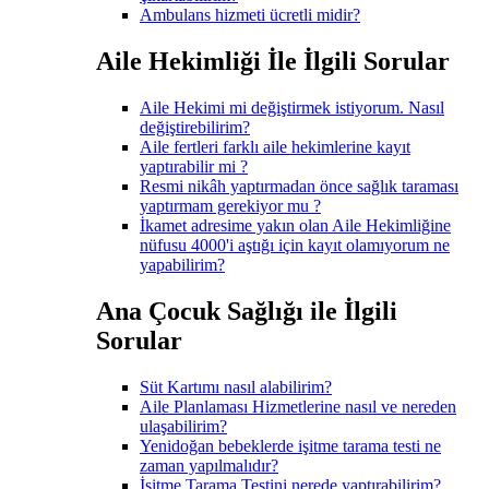
Ambulans hizmeti ücretli midir?
Aile Hekimliği İle İlgili Sorular
Aile Hekimi mi değiştirmek istiyorum. Nasıl
değiştirebilirim?
Aile fertleri farklı aile hekimlerine kayıt
yaptırabilir mi ?
Resmi nikâh yaptırmadan önce sağlık taraması
yaptırmam gerekiyor mu ?
İkamet adresime yakın olan Aile Hekimliğine
nüfusu 4000'i aştığı için kayıt olamıyorum ne
yapabilirim?
Ana Çocuk Sağlığı ile İlgili
Sorular
Süt Kartımı nasıl alabilirim?
Aile Planlaması Hizmetlerine nasıl ve nereden
ulaşabilirim?
Yenidoğan bebeklerde işitme tarama testi ne
zaman yapılmalıdır?
İşitme Tarama Testini nerede yaptırabilirim?