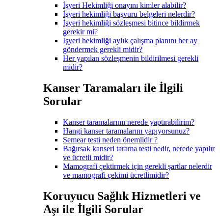
İşyeri Hekimliği onayını kimler alabilir?
İşyeri hekimliği başvuru belgeleri nelerdir?
İşyeri hekimliği sözleşmesi bitince bildirmek
gerekir mi?
İşyeri hekimliği aylık çalışma planını her ay
göndermek gerekli midir?
Her yapılan sözleşmenin bildirilmesi gerekli
midir?
Kanser Taramaları ile İlgili
Sorular
Kanser taramalarımı nerede yaptırabilirim?
Hangi kanser taramalarını yapıyorsunuz?
Semear testi neden önemlidir ?
Bağırsak kanseri tarama testi nedir, nerede yapılır
ve ücretli midir?
Mamografi çektirmek için gerekli şartlar nelerdir
ve mamografi çekimi ücretlimidir?
Koruyucu Sağlık Hizmetleri ve
Aşı ile İlgili Sorular