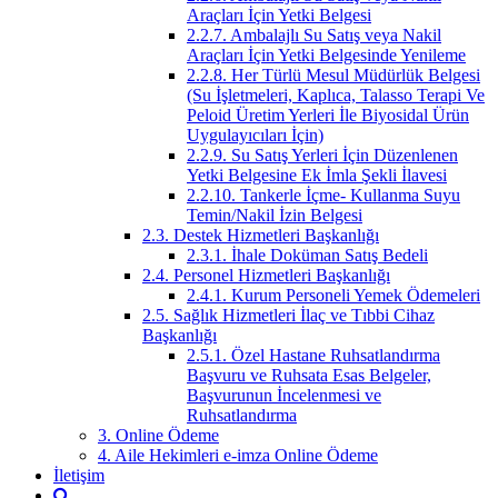
Araçları İçin Yetki Belgesi
2.2.7. Ambalajlı Su Satış veya Nakil
Araçları İçin Yetki Belgesinde Yenileme
2.2.8. Her Türlü Mesul Müdürlük Belgesi
(Su İşletmeleri, Kaplıca, Talasso Terapi Ve
Peloid Üretim Yerleri İle Biyosidal Ürün
Uygulayıcıları İçin)
2.2.9. Su Satış Yerleri İçin Düzenlenen
Yetki Belgesine Ek İmla Şekli İlavesi
2.2.10. Tankerle İçme- Kullanma Suyu
Temin/Nakil İzin Belgesi
2.3. Destek Hizmetleri Başkanlığı
2.3.1. İhale Doküman Satış Bedeli
2.4. Personel Hizmetleri Başkanlığı
2.4.1. Kurum Personeli Yemek Ödemeleri
2.5. Sağlık Hizmetleri İlaç ve Tıbbi Cihaz
Başkanlığı
2.5.1. Özel Hastane Ruhsatlandırma
Başvuru ve Ruhsata Esas Belgeler,
Başvurunun İncelenmesi ve
Ruhsatlandırma
3. Online Ödeme
4. Aile Hekimleri e-imza Online Ödeme
İletişim