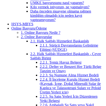
UMKE başvurusunu nasıl yaparım?
Kilo vermek istiyorum, ne yapmalıyım?
Daha önceden muayene olmama rağmen
kimliğim olmadığı için neden kayıt
yaptıramıyorum?
HSYS-MBYS
Online Başvuru/Ödeme
1. Online Başvuru Nedir ?
2. Online Başvurular
2.1. Halk Sağlığı Hizmetleri Başkanlığı
2.1.1. Sürücü Davranışlarını Geliştirme
Eğitimi (SÜDGE)
2.2. Halk Sağlığı Hizmetleri Başkanlığı - Çevre
Sağlığı Birimi
2.2.1. Temiz Havuz Belgesi
2.2.2. Defter ve Benzeri Her Türlü Belge
Tanzim ve Onayı
2.2.3. Su Numune Alma Hizmet Bedeli
2.2.4. İl İnceleme Kurulu Hizmet Bedeli
(Kaynak, İçme, Doğal Mineralli Sular ile
Kaplıca ve Talassoterapi Suları ve Peloid
Üretim Yerleri için)
2.2.5. Su Satış Yerleri İçin Düzenlenen
Yetki Belgesi
2.2.6. Ambalajlı Su Satış veya Nakil