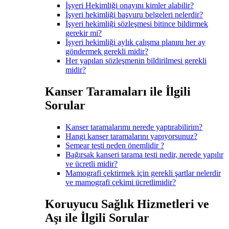
İşyeri Hekimliği onayını kimler alabilir?
İşyeri hekimliği başvuru belgeleri nelerdir?
İşyeri hekimliği sözleşmesi bitince bildirmek
gerekir mi?
İşyeri hekimliği aylık çalışma planını her ay
göndermek gerekli midir?
Her yapılan sözleşmenin bildirilmesi gerekli
midir?
Kanser Taramaları ile İlgili
Sorular
Kanser taramalarımı nerede yaptırabilirim?
Hangi kanser taramalarını yapıyorsunuz?
Semear testi neden önemlidir ?
Bağırsak kanseri tarama testi nedir, nerede yapılır
ve ücretli midir?
Mamografi çektirmek için gerekli şartlar nelerdir
ve mamografi çekimi ücretlimidir?
Koruyucu Sağlık Hizmetleri ve
Aşı ile İlgili Sorular