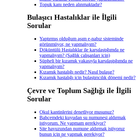
Topuk kanı neden alınmaktadır?
Bulaşıcı Hastalıklar ile İlgili
Sorular
Yaptırmış olduğum aşım e-nabız sisteminde
görünmüyor, ne yapmalıyım?
Döküntülü Hastalıklar ile karşılaştığımda ne
yapmalıyım? (Sağlık çalışanları için)
Şüpheli bir kızamık vakasıyla karşılaştığımda ne
yapmalıyım?
Kızamık hastalığı nedir? Nasıl bulaşır?
Kızamık hastalığı için bulaştırıcılık dönemi nedir?
Çevre ve Toplum Sağlığı ile İlgili
Sorular
Okul kantinlerini denetliyor musunuz?
Bahçemdeki kuyudan su numunesi aldırmak
istiyorum. Ne yapmam gerekiyor?
Site havuzundan numune aldırmak istiyoruz
bunun için ne yapmak gerekiyor?