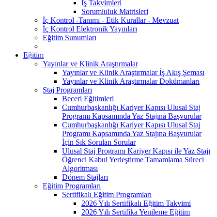
İş Takvimleri
Sorumluluk Matrisleri
İç Kontrol -Tanımı - Etik Kurallar - Mevzuat
İç Kontrol Elektronik Yayınları
Eğitim Sunumları
Eğitim
Yayınlar ve Klinik Araştırmalar
Yayınlar ve Klinik Araştırmalar İş Akış Şeması
Yayınlar ve Klinik Araştırmalar Dokümanları
Staj Programları
Beceri Eğitimleri
Cumhurbaşkanlığı Kariyer Kapısı Ulusal Staj
Programı Kapsamında Yaz Stajına Başvurular
Cumhurbaşkanlığı Kariyer Kapısı Ulusal Staj
Programı Kapsamında Yaz Stajına Başvurular
İçin Sık Sorulan Sorular
Ulusal Staj Programı Kariyer Kapısı ile Yaz Stajı
Öğrenci Kabul Yerleştirme Tamamlama Süreci
Algoritması
Dönem Stajları
Eğitim Programları
Sertifikalı Eğitim Programları
2026 Yılı Sertifikalı Eğitim Takvimi
2026 Yılı Sertifika Yenileme Eğitim