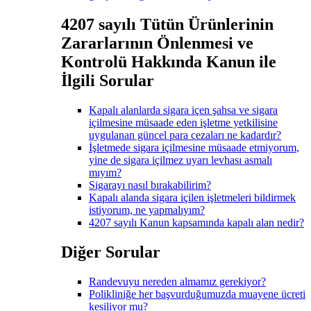
4207 sayılı Tütün Ürünlerinin
Zararlarının Önlenmesi ve
Kontrolü Hakkında Kanun ile
İlgili Sorular
Kapalı alanlarda sigara içen şahsa ve sigara
içilmesine müsaade eden işletme yetkilisine
uygulanan güncel para cezaları ne kadardır?
İşletmede sigara içilmesine müsaade etmiyorum,
yine de sigara içilmez uyarı levhası asmalı
mıyım?
Sigarayı nasıl bırakabilirim?
Kapalı alanda sigara içilen işletmeleri bildirmek
istiyorum, ne yapmalıyım?
4207 sayılı Kanun kapsamında kapalı alan nedir?
Diğer Sorular
Randevuyu nereden almamız gerekiyor?
Polikliniğe her başvurduğumuzda muayene ücreti
kesiliyor mu?