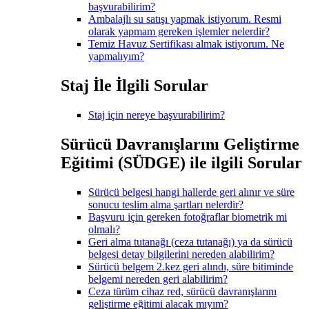
başvurabilirim?
Ambalajlı su satışı yapmak istiyorum. Resmi
olarak yapmam gereken işlemler nelerdir?
Temiz Havuz Sertifikası almak istiyorum. Ne
yapmalıyım?
Staj İle İlgili Sorular
Staj için nereye başvurabilirim?
Sürücü Davranışlarını Geliştirme
Eğitimi (SÜDGE) ile ilgili Sorular
Sürücü belgesi hangi hallerde geri alınır ve süre
sonucu teslim alma şartları nelerdir?
Başvuru için gereken fotoğraflar biometrik mi
olmalı?
Geri alma tutanağı (ceza tutanağı) ya da sürücü
belgesi detay bilgilerini nereden alabilirim?
Sürücü belgem 2.kez geri alındı, süre bitiminde
belgemi nereden geri alabilirim?
Ceza türüm cihaz red, sürücü davranışlarını
geliştirme eğitimi alacak mıyım?