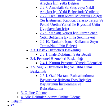
Araçları İçin Yetki Belgesi
2.2.7. Ambalajlı Su Satış veya Nakil
Araçları İçin Yetki Belgesinde Yenileme
2.2.8. Her Türlü Mesul Müdürlük Belgesi
(Su İşletmeleri, Kaplıca, Talasso Terapi Ve
Peloid Üretim Yerleri İle Biyosidal Ürün
Uygulayıcıları İçin)
2.2.9. Su Satış Yerleri İçin Düzenlenen
Yetki Belgesine Ek İmla Şekli İlavesi
2.2.10. Tankerle İçme- Kullanma Suyu
Temin/Nakil İzin Belgesi
2.3. Destek Hizmetleri Başkanlığı
2.3.1. İhale Doküman Satış Bedeli
2.4. Personel Hizmetleri Başkanlığı
2.4.1. Kurum Personeli Yemek Ödemeleri
2.5. Sağlık Hizmetleri İlaç ve Tıbbi Cihaz
Başkanlığı
2.5.1. Özel Hastane Ruhsatlandırma
Başvuru ve Ruhsata Esas Belgeler,
Başvurunun İncelenmesi ve
Ruhsatlandırma
3. Online Ödeme
4. Aile Hekimleri e-imza Online Ödeme
İletişim