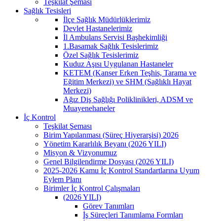
Teşkilat Şeması
Sağlık Tesisleri
İlçe Sağlık Müdürlüklerimiz
Devlet Hastanelerimiz
İl Ambulans Servisi Başhekimliği
1.Basamak Sağlık Tesislerimiz
Özel Sağlık Tesislerimiz
Kuduz Aşısı Uygulanan Hastaneler
KETEM (Kanser Erken Teşhis, Tarama ve
Eğitim Merkezi) ve SHM (Sağlıklı Hayat
Merkezi)
Ağız Diş Sağlığı Poliklinikleri, ADSM ve
Muayenehaneler
İç Kontrol
Teşkilat Şeması
Birim Yapılanması (Süreç Hiyerarşisi) 2026
Yönetim Kararlılık Beyanı (2026 YILI)
Misyon & Vizyonumuz
Genel Bilgilendirme Dosyası (2026 YILI)
2025-2026 Kamu İç Kontrol Standartlarına Uyum
Eylem Planı
Birimler İç Kontrol Çalışmaları
(2026 YILI)
Görev Tanımları
İş Süreçleri Tanımlama Formları