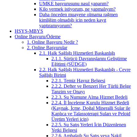
UMKE başvurusunu nasıl yaparım?
Kilo vermek istiyorum, ne yapmalıyım?
Daha önceden muayene olmama rağmen
kimliğim olmadığı için neden kayıt
yaptıramıyorum?
HSYS-MBYS
Online Başvuru/Ödeme
1. Online Başvuru Nedir ?
2. Online Başvurular
2.1. Halk Sağlığı Hizmetleri Başkanlığı
2.1.1. Sürücü Davranışlarını Geliştirme
Eğitimi (SÜDGE)
2.2. Halk Sağlığı Hizmetleri Başkanlığı - Çevre
Sağlığı Birimi
2.2.1. Temiz Havuz Belgesi
2.2.2. Defter ve Benzeri Her Türlü Belge
Tanzim ve Onayı
2.2.3. Su Numune Alma Hizmet Bedeli
2.2.4. İl İnceleme Kurulu Hizmet Bedeli
(Kaynak, İçme, Doğal Mineralli Sular ile
Kaplıca ve Talassoterapi Suları ve Peloid
Üretim Yerleri için)
2.2.5. Su Satış Yerleri İçin Düzenlenen
Yetki Belgesi
2.2.6. Ambalajlı Su Satış veya Nakil