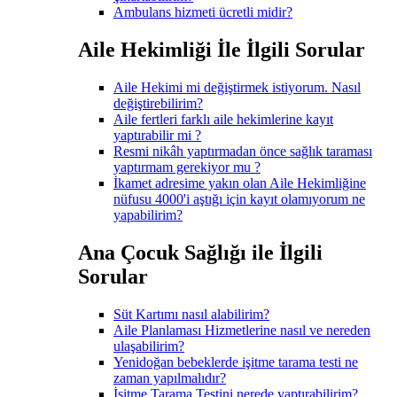
Ambulans hizmeti ücretli midir?
Aile Hekimliği İle İlgili Sorular
Aile Hekimi mi değiştirmek istiyorum. Nasıl
değiştirebilirim?
Aile fertleri farklı aile hekimlerine kayıt
yaptırabilir mi ?
Resmi nikâh yaptırmadan önce sağlık taraması
yaptırmam gerekiyor mu ?
İkamet adresime yakın olan Aile Hekimliğine
nüfusu 4000'i aştığı için kayıt olamıyorum ne
yapabilirim?
Ana Çocuk Sağlığı ile İlgili
Sorular
Süt Kartımı nasıl alabilirim?
Aile Planlaması Hizmetlerine nasıl ve nereden
ulaşabilirim?
Yenidoğan bebeklerde işitme tarama testi ne
zaman yapılmalıdır?
İşitme Tarama Testini nerede yaptırabilirim?