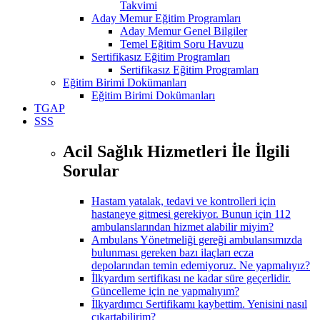
Takvimi
Aday Memur Eğitim Programları
Aday Memur Genel Bilgiler
Temel Eğitim Soru Havuzu
Sertifikasız Eğitim Programları
Sertifikasız Eğitim Programları
Eğitim Birimi Dokümanları
Eğitim Birimi Dokümanları
TGAP
SSS
Acil Sağlık Hizmetleri İle İlgili
Sorular
Hastam yatalak, tedavi ve kontrolleri için
hastaneye gitmesi gerekiyor. Bunun için 112
ambulanslarından hizmet alabilir miyim?
Ambulans Yönetmeliği gereği ambulansımızda
bulunması gereken bazı ilaçları ecza
depolarından temin edemiyoruz. Ne yapmalıyız?
İlkyardım sertifikası ne kadar süre geçerlidir.
Güncelleme için ne yapmalıyım?
İlkyardımcı Sertifikamı kaybettim. Yenisini nasıl
çıkartabilirim?