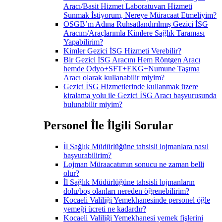
Aracı/Basit Hizmet Laboratuvarı Hizmeti
Sunmak İstiyorum, Nereye Müracaat Etmeliyim?
OSGB’m Adına Ruhsatlandırılmış Gezici İSG
Aracım/Araçlarımla Kimlere Sağlık Taraması
Yapabilirim?
Kimler Gezici İSG Hizmeti Verebilir?
Bir Gezici İSG Aracını Hem Röntgen Aracı
hemde Odyo+SFT+EKG+Numune Taşıma
Aracı olarak kullanabilir miyim?
Gezici İSG Hizmetlerinde kullanmak üzere
kiralama yolu ile Gezici İSG Aracı başvurusunda
bulunabilir miyim?
Personel İle İlgili Sorular
İl Sağlık Müdürlüğüne tahsisli lojmanlara nasıl
başvurabilirim?
Lojman Müraacatımın sonucu ne zaman belli
olur?
İl Sağlık Müdürlüğüne tahsisli lojmanların
dolu/boş olanları nereden öğrenebilirim?
Kocaeli Valiliği Yemekhanesinde personel öğle
yemeği ücreti ne kadardır?
Kocaeli Valiliği Yemekhanesi yemek fişlerini