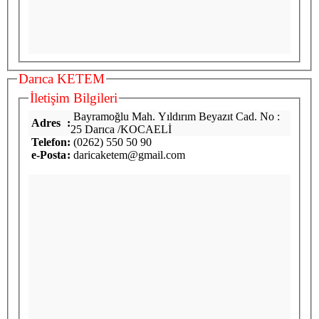
Darıca KETEM
İletişim Bilgileri
Bayramoğlu Mah. Yıldırım Beyazıt Cad. No :
Adres
:
25 Darıca /KOCAELİ
Telefon
:
(0262) 550 50 90
e-Posta
:
daricaketem@gmail.com