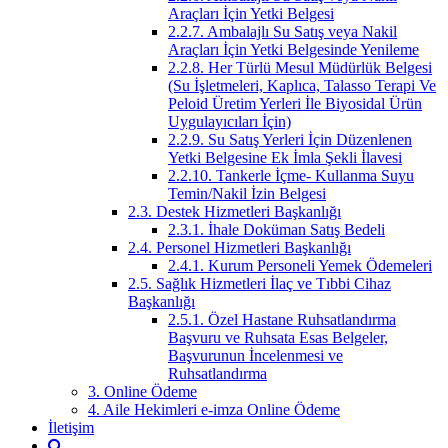
Araçları İçin Yetki Belgesi
2.2.7. Ambalajlı Su Satış veya Nakil
Araçları İçin Yetki Belgesinde Yenileme
2.2.8. Her Türlü Mesul Müdürlük Belgesi
(Su İşletmeleri, Kaplıca, Talasso Terapi Ve
Peloid Üretim Yerleri İle Biyosidal Ürün
Uygulayıcıları İçin)
2.2.9. Su Satış Yerleri İçin Düzenlenen
Yetki Belgesine Ek İmla Şekli İlavesi
2.2.10. Tankerle İçme- Kullanma Suyu
Temin/Nakil İzin Belgesi
2.3. Destek Hizmetleri Başkanlığı
2.3.1. İhale Doküman Satış Bedeli
2.4. Personel Hizmetleri Başkanlığı
2.4.1. Kurum Personeli Yemek Ödemeleri
2.5. Sağlık Hizmetleri İlaç ve Tıbbi Cihaz
Başkanlığı
2.5.1. Özel Hastane Ruhsatlandırma
Başvuru ve Ruhsata Esas Belgeler,
Başvurunun İncelenmesi ve
Ruhsatlandırma
3. Online Ödeme
4. Aile Hekimleri e-imza Online Ödeme
İletişim