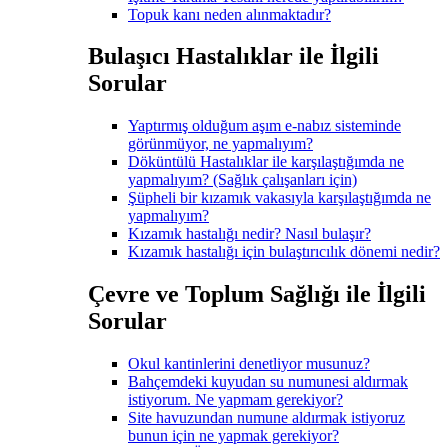
Topuk kanı neden alınmaktadır?
Bulaşıcı Hastalıklar ile İlgili
Sorular
Yaptırmış olduğum aşım e-nabız sisteminde
görünmüyor, ne yapmalıyım?
Döküntülü Hastalıklar ile karşılaştığımda ne
yapmalıyım? (Sağlık çalışanları için)
Şüpheli bir kızamık vakasıyla karşılaştığımda ne
yapmalıyım?
Kızamık hastalığı nedir? Nasıl bulaşır?
Kızamık hastalığı için bulaştırıcılık dönemi nedir?
Çevre ve Toplum Sağlığı ile İlgili
Sorular
Okul kantinlerini denetliyor musunuz?
Bahçemdeki kuyudan su numunesi aldırmak
istiyorum. Ne yapmam gerekiyor?
Site havuzundan numune aldırmak istiyoruz
bunun için ne yapmak gerekiyor?