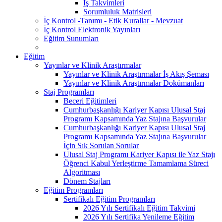
İş Takvimleri
Sorumluluk Matrisleri
İç Kontrol -Tanımı - Etik Kurallar - Mevzuat
İç Kontrol Elektronik Yayınları
Eğitim Sunumları
Eğitim
Yayınlar ve Klinik Araştırmalar
Yayınlar ve Klinik Araştırmalar İş Akış Şeması
Yayınlar ve Klinik Araştırmalar Dokümanları
Staj Programları
Beceri Eğitimleri
Cumhurbaşkanlığı Kariyer Kapısı Ulusal Staj
Programı Kapsamında Yaz Stajına Başvurular
Cumhurbaşkanlığı Kariyer Kapısı Ulusal Staj
Programı Kapsamında Yaz Stajına Başvurular
İçin Sık Sorulan Sorular
Ulusal Staj Programı Kariyer Kapısı ile Yaz Stajı
Öğrenci Kabul Yerleştirme Tamamlama Süreci
Algoritması
Dönem Stajları
Eğitim Programları
Sertifikalı Eğitim Programları
2026 Yılı Sertifikalı Eğitim Takvimi
2026 Yılı Sertifika Yenileme Eğitim