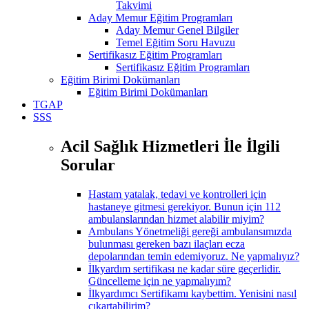
Takvimi
Aday Memur Eğitim Programları
Aday Memur Genel Bilgiler
Temel Eğitim Soru Havuzu
Sertifikasız Eğitim Programları
Sertifikasız Eğitim Programları
Eğitim Birimi Dokümanları
Eğitim Birimi Dokümanları
TGAP
SSS
Acil Sağlık Hizmetleri İle İlgili
Sorular
Hastam yatalak, tedavi ve kontrolleri için
hastaneye gitmesi gerekiyor. Bunun için 112
ambulanslarından hizmet alabilir miyim?
Ambulans Yönetmeliği gereği ambulansımızda
bulunması gereken bazı ilaçları ecza
depolarından temin edemiyoruz. Ne yapmalıyız?
İlkyardım sertifikası ne kadar süre geçerlidir.
Güncelleme için ne yapmalıyım?
İlkyardımcı Sertifikamı kaybettim. Yenisini nasıl
çıkartabilirim?