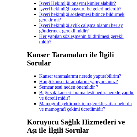
İşyeri Hekimliği onayını kimler alabilir?
İşyeri hekimliği başvuru belgeleri nelerdir?
İşyeri hekimliği sözleşmesi bitince bildirmek
gerekir mi?
İşyeri hekimliği aylık çalışma planını her ay
göndermek gerekli midir?
Her yapılan sözleşmenin bildirilmesi gerekli
midir?
Kanser Taramaları ile İlgili
Sorular
Kanser taramalarımı nerede yaptırabilirim?
Hangi kanser taramalarını yapıyorsunuz?
Semear testi neden önemlidir ?
Bağırsak kanseri tarama testi nedir, nerede yapılır
ve ücretli midir?
Mamografi çektirmek için gerekli şartlar nelerdir
ve mamografi çekimi ücretlimidir?
Koruyucu Sağlık Hizmetleri ve
Aşı ile İlgili Sorular