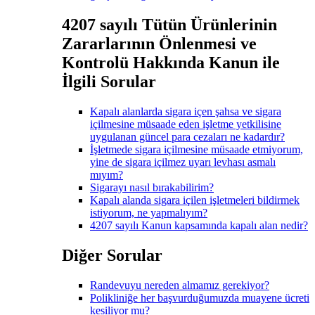
4207 sayılı Tütün Ürünlerinin
Zararlarının Önlenmesi ve
Kontrolü Hakkında Kanun ile
İlgili Sorular
Kapalı alanlarda sigara içen şahsa ve sigara
içilmesine müsaade eden işletme yetkilisine
uygulanan güncel para cezaları ne kadardır?
İşletmede sigara içilmesine müsaade etmiyorum,
yine de sigara içilmez uyarı levhası asmalı
mıyım?
Sigarayı nasıl bırakabilirim?
Kapalı alanda sigara içilen işletmeleri bildirmek
istiyorum, ne yapmalıyım?
4207 sayılı Kanun kapsamında kapalı alan nedir?
Diğer Sorular
Randevuyu nereden almamız gerekiyor?
Polikliniğe her başvurduğumuzda muayene ücreti
kesiliyor mu?