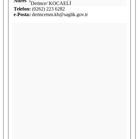
Adres
:
Derince/ KOCAELİ
Telefon
:
(0262) 223 6282
e-Posta
:
derincetsm.kb@saglik.gov.tr