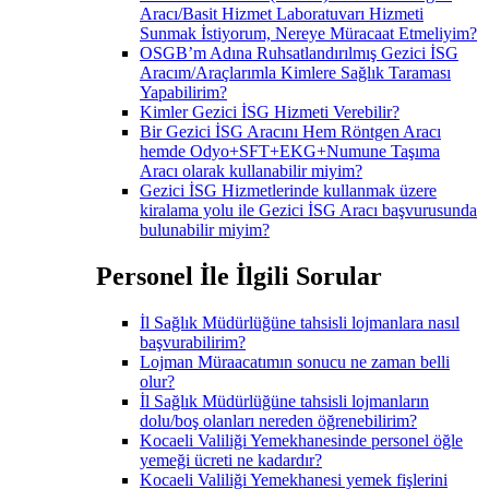
Aracı/Basit Hizmet Laboratuvarı Hizmeti
Sunmak İstiyorum, Nereye Müracaat Etmeliyim?
OSGB’m Adına Ruhsatlandırılmış Gezici İSG
Aracım/Araçlarımla Kimlere Sağlık Taraması
Yapabilirim?
Kimler Gezici İSG Hizmeti Verebilir?
Bir Gezici İSG Aracını Hem Röntgen Aracı
hemde Odyo+SFT+EKG+Numune Taşıma
Aracı olarak kullanabilir miyim?
Gezici İSG Hizmetlerinde kullanmak üzere
kiralama yolu ile Gezici İSG Aracı başvurusunda
bulunabilir miyim?
Personel İle İlgili Sorular
İl Sağlık Müdürlüğüne tahsisli lojmanlara nasıl
başvurabilirim?
Lojman Müraacatımın sonucu ne zaman belli
olur?
İl Sağlık Müdürlüğüne tahsisli lojmanların
dolu/boş olanları nereden öğrenebilirim?
Kocaeli Valiliği Yemekhanesinde personel öğle
yemeği ücreti ne kadardır?
Kocaeli Valiliği Yemekhanesi yemek fişlerini