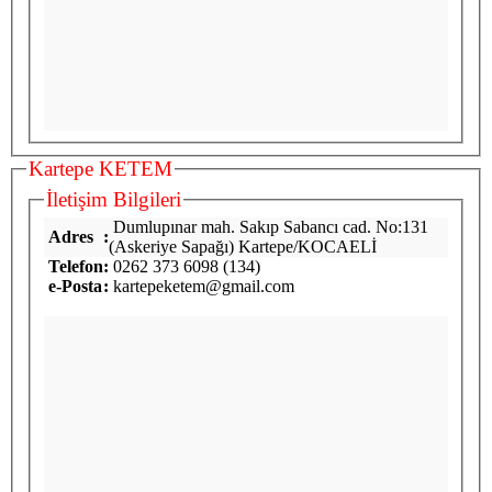
Kartepe KETEM
İletişim Bilgileri
Dumlupınar mah. Sakıp Sabancı cad. No:131
Adres
:
(Askeriye Sapağı) Kartepe/KOCAELİ
Telefon
:
0262 373 6098 (134)
e-Posta
:
kartepeketem@gmail.com