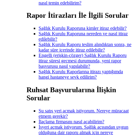
nasıl temin edebilirim?
Rapor İtirazları İle İlgili Sorular
Sağlık Kurulu Raporuna kimler itiraz edebilir?
Sağlık Kurulu Raporuna nereden ve nasıl itiraz
edilebilir?
Sağlık Kurulu Raporu teslim alındıktan sonra, ne
kadar süre içerinde itiraz edilebilir?
Engelli (erişkin-çözger) Sağlık Kurulu Raporu
itiraz süresi geçmesi durumunda, yeni rapor
başvurusu nasıl yapılabilir?
Sağlık Kurulu Raporlarına itirazı yaptığımda
hangi hastaneye sevk edilirim?
Ruhsat Başvurularına İlişkin
Sorular
Su satış yeri açmak istiyorum. Nereye müracaat
etmem gerekir?
İlaçlama firmasını nasıl açabilirim?
İşyeri açmak istiyorum. Sağlık açısından uygun
olduğuna dair raporu almak için nereye