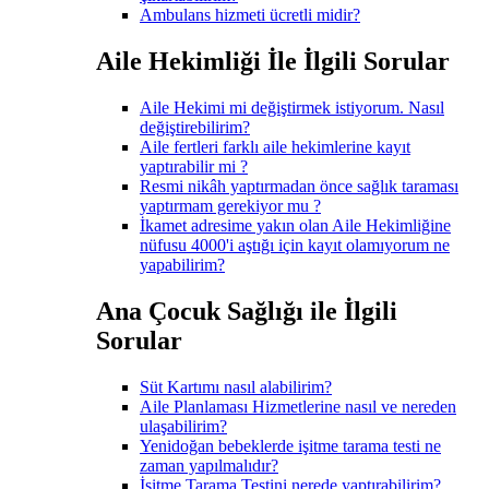
Ambulans hizmeti ücretli midir?
Aile Hekimliği İle İlgili Sorular
Aile Hekimi mi değiştirmek istiyorum. Nasıl
değiştirebilirim?
Aile fertleri farklı aile hekimlerine kayıt
yaptırabilir mi ?
Resmi nikâh yaptırmadan önce sağlık taraması
yaptırmam gerekiyor mu ?
İkamet adresime yakın olan Aile Hekimliğine
nüfusu 4000'i aştığı için kayıt olamıyorum ne
yapabilirim?
Ana Çocuk Sağlığı ile İlgili
Sorular
Süt Kartımı nasıl alabilirim?
Aile Planlaması Hizmetlerine nasıl ve nereden
ulaşabilirim?
Yenidoğan bebeklerde işitme tarama testi ne
zaman yapılmalıdır?
İşitme Tarama Testini nerede yaptırabilirim?