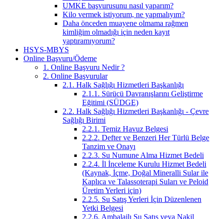
UMKE başvurusunu nasıl yaparım?
Kilo vermek istiyorum, ne yapmalıyım?
Daha önceden muayene olmama rağmen
kimliğim olmadığı için neden kayıt
yaptıramıyorum?
HSYS-MBYS
Online Başvuru/Ödeme
1. Online Başvuru Nedir ?
2. Online Başvurular
2.1. Halk Sağlığı Hizmetleri Başkanlığı
2.1.1. Sürücü Davranışlarını Geliştirme
Eğitimi (SÜDGE)
2.2. Halk Sağlığı Hizmetleri Başkanlığı - Çevre
Sağlığı Birimi
2.2.1. Temiz Havuz Belgesi
2.2.2. Defter ve Benzeri Her Türlü Belge
Tanzim ve Onayı
2.2.3. Su Numune Alma Hizmet Bedeli
2.2.4. İl İnceleme Kurulu Hizmet Bedeli
(Kaynak, İçme, Doğal Mineralli Sular ile
Kaplıca ve Talassoterapi Suları ve Peloid
Üretim Yerleri için)
2.2.5. Su Satış Yerleri İçin Düzenlenen
Yetki Belgesi
2.2.6. Ambalajlı Su Satış veya Nakil