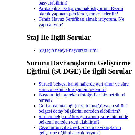
başvurabilirim?
Ambalajlı su satışı yapmak istiyorum. Resmi
olarak yapmam gereken işlemler nelerdir?
Temiz Havuz Sertifikası almak istiyorum. Ne
yapmalıyım?
Staj İle İlgili Sorular
Staj için nereye başvurabilirim?
Sürücü Davranışlarını Geliştirme
Eğitimi (SÜDGE) ile ilgili Sorular
Sürücü belgesi hangi hallerde geri alınır ve süre
sonucu teslim alma şartları nelerdir?
Başvuru için gereken fotoğraflar biometrik mi
olmalı?
Geri alma tutanağı (ceza tutanağı) ya da sürücü
belgesi detay bilgilerini nereden alabilirim?
Sürücü belgem 2.kez geri alındı, süre bitiminde
belgemi nereden geri alabilirim?
Ceza türüm cihaz red, sürücü davranışlarını
geliştirme eğitimi alacak mıyım?