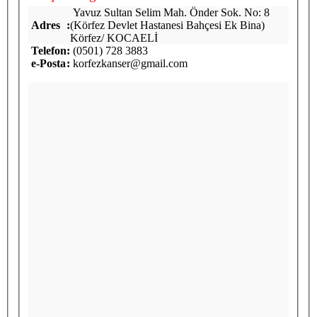
Yavuz Sultan Selim Mah. Önder Sok. No: 8
Adres
:
(Körfez Devlet Hastanesi Bahçesi Ek Bina)
Körfez/ KOCAELİ
Telefon
:
(0501) 728 3883
e-Posta
:
korfezkanser@gmail.com