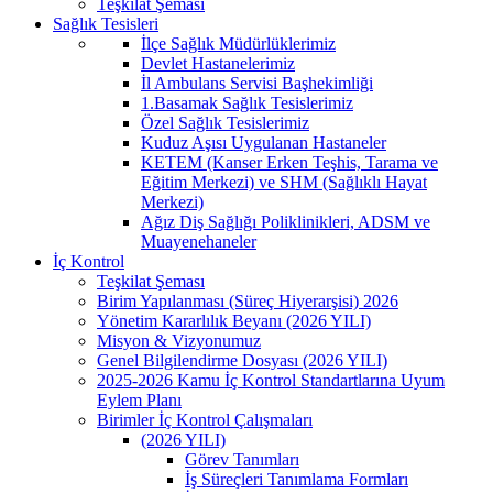
Teşkilat Şeması
Sağlık Tesisleri
İlçe Sağlık Müdürlüklerimiz
Devlet Hastanelerimiz
İl Ambulans Servisi Başhekimliği
1.Basamak Sağlık Tesislerimiz
Özel Sağlık Tesislerimiz
Kuduz Aşısı Uygulanan Hastaneler
KETEM (Kanser Erken Teşhis, Tarama ve
Eğitim Merkezi) ve SHM (Sağlıklı Hayat
Merkezi)
Ağız Diş Sağlığı Poliklinikleri, ADSM ve
Muayenehaneler
İç Kontrol
Teşkilat Şeması
Birim Yapılanması (Süreç Hiyerarşisi) 2026
Yönetim Kararlılık Beyanı (2026 YILI)
Misyon & Vizyonumuz
Genel Bilgilendirme Dosyası (2026 YILI)
2025-2026 Kamu İç Kontrol Standartlarına Uyum
Eylem Planı
Birimler İç Kontrol Çalışmaları
(2026 YILI)
Görev Tanımları
İş Süreçleri Tanımlama Formları