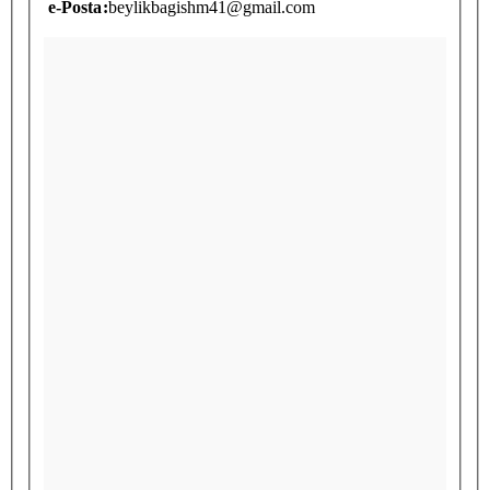
e-Posta
:
beylikbagishm41@gmail.com