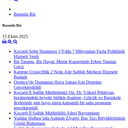
Basında Biz
Basında Biz
15 Ekim 2025
Kocaeli Şehir Hastanesi 3 Yılda 7 Milyondan Fazla Poliklinik
Hizmeti Verdi
Bir Tarama, Bir Hayat: Meme Kanserinde Erken Tanının
Gücü
Kartepe Uzunçiftlik 2 Nolu Aile Sağlığı Merkezi Hizmete
Başladı
Derince’de Dumansız Hava Sahası İçin Denetim
Gerçekleştirildi
Kocaeli İl Sağlık Müdürümüz Op. Dr. Yüksel Pehlevan,
beraberindeki heyetle birlikte Kartepe, Gölcük ve Başiskele
ilçelerinde gün boyu süren kapsamlı bir saha programı
gerçekleştirdi
Kocaeli İl Sağlık Müdürlüğü Ailesi Bayramlaştı
Yaşlılar Haftası’nda Anlamlı Ziyaret: Baş Tacı Büyüklerimizle
Gönül Buluşması