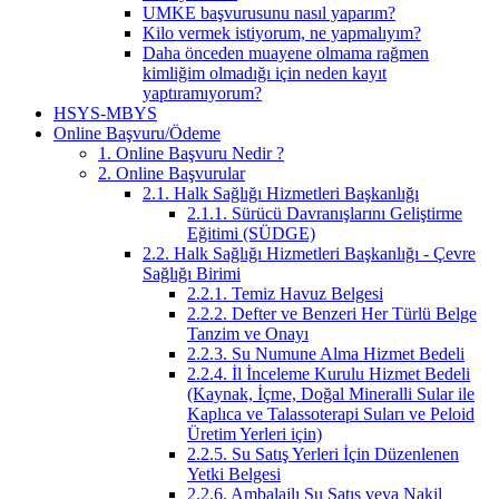
UMKE başvurusunu nasıl yaparım?
Kilo vermek istiyorum, ne yapmalıyım?
Daha önceden muayene olmama rağmen
kimliğim olmadığı için neden kayıt
yaptıramıyorum?
HSYS-MBYS
Online Başvuru/Ödeme
1. Online Başvuru Nedir ?
2. Online Başvurular
2.1. Halk Sağlığı Hizmetleri Başkanlığı
2.1.1. Sürücü Davranışlarını Geliştirme
Eğitimi (SÜDGE)
2.2. Halk Sağlığı Hizmetleri Başkanlığı - Çevre
Sağlığı Birimi
2.2.1. Temiz Havuz Belgesi
2.2.2. Defter ve Benzeri Her Türlü Belge
Tanzim ve Onayı
2.2.3. Su Numune Alma Hizmet Bedeli
2.2.4. İl İnceleme Kurulu Hizmet Bedeli
(Kaynak, İçme, Doğal Mineralli Sular ile
Kaplıca ve Talassoterapi Suları ve Peloid
Üretim Yerleri için)
2.2.5. Su Satış Yerleri İçin Düzenlenen
Yetki Belgesi
2.2.6. Ambalajlı Su Satış veya Nakil