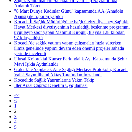
Sağlık Kahramanları Sahada: 14 Mart Tıp Bayramı’nda
Anlamlı Tören
"8 Mart Dünya Kadınlar Günü'' kapsamında AA (Anadolu
Ajansı) ile röportaj yapıldı
Kocaeli İl Sağlık Müdürlüğü'ne bağlı Gebze İlyasbey Sağlıklı
Hayat Merkezi diyetisyeninin hazırladığı beslenme programını
uygulayıp spor yapan Mahmut Kıroğlu, 8 ayda 128 kilodan
97 kiloya düştü
Kocaeli’de sağlık yatırım yapım çalışmaları hızla sürerken,
ilimiz genelinde yapımı devam eden önemli projeler sahada
yerinde incelendi
Ulusal Kolorektal Kanser Farkındalık Ayı Kapsamında Şehir
Mavi Işıkla Aydınlatıldı
Gölcük’te Yapılacak Aile Sağlığı Merkezi Protokolü, Kocaeli
Valisi Sayın İlhami Aktaş Tarafından İmzalandı
Kocaelide Sağlık Yatırımlarına Yakın Takip
İller Arası Çapraz Denetim Uygulaması
<<
<
1
2
3
4
5