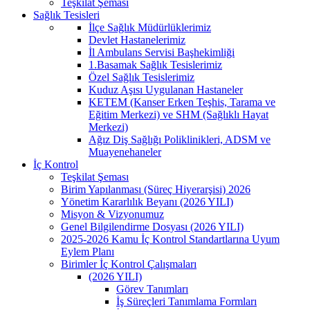
Teşkilat Şeması
Sağlık Tesisleri
İlçe Sağlık Müdürlüklerimiz
Devlet Hastanelerimiz
İl Ambulans Servisi Başhekimliği
1.Basamak Sağlık Tesislerimiz
Özel Sağlık Tesislerimiz
Kuduz Aşısı Uygulanan Hastaneler
KETEM (Kanser Erken Teşhis, Tarama ve
Eğitim Merkezi) ve SHM (Sağlıklı Hayat
Merkezi)
Ağız Diş Sağlığı Poliklinikleri, ADSM ve
Muayenehaneler
İç Kontrol
Teşkilat Şeması
Birim Yapılanması (Süreç Hiyerarşisi) 2026
Yönetim Kararlılık Beyanı (2026 YILI)
Misyon & Vizyonumuz
Genel Bilgilendirme Dosyası (2026 YILI)
2025-2026 Kamu İç Kontrol Standartlarına Uyum
Eylem Planı
Birimler İç Kontrol Çalışmaları
(2026 YILI)
Görev Tanımları
İş Süreçleri Tanımlama Formları