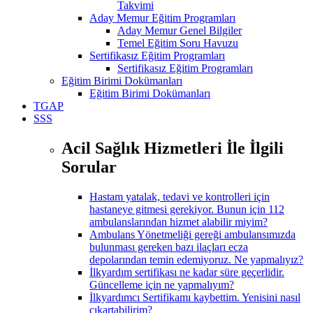
Takvimi
Aday Memur Eğitim Programları
Aday Memur Genel Bilgiler
Temel Eğitim Soru Havuzu
Sertifikasız Eğitim Programları
Sertifikasız Eğitim Programları
Eğitim Birimi Dokümanları
Eğitim Birimi Dokümanları
TGAP
SSS
Acil Sağlık Hizmetleri İle İlgili
Sorular
Hastam yatalak, tedavi ve kontrolleri için
hastaneye gitmesi gerekiyor. Bunun için 112
ambulanslarından hizmet alabilir miyim?
Ambulans Yönetmeliği gereği ambulansımızda
bulunması gereken bazı ilaçları ecza
depolarından temin edemiyoruz. Ne yapmalıyız?
İlkyardım sertifikası ne kadar süre geçerlidir.
Güncelleme için ne yapmalıyım?
İlkyardımcı Sertifikamı kaybettim. Yenisini nasıl
çıkartabilirim?