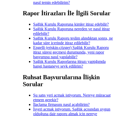
nasıl temin edebilirim?
Rapor İtirazları İle İlgili Sorular
Sağlık Kurulu Raporuna kimler itiraz edebilir?
Sağlık Kurulu Raporuna nereden ve nasıl itiraz
edilebilir?
Sağlık Kurulu Raporu teslim alındıktan sonra, ne
kadar süre içerinde itiraz edilebilir?
Engelli (erişkin-çözger) Sağlık Kurulu Raporu
itiraz süresi geçmesi durumunda, yeni rapor
başvurusu nasıl yapılabilir?
Sağlık Kurulu Raporlarına itirazı yaptığımda
hangi hastaneye sevk edilirim?
Ruhsat Başvurularına İlişkin
Sorular
Su satış yeri açmak istiyorum. Nereye müracaat
etmem gerekir?
İlaçlama firmasını nasıl açabilirim?
İşyeri açmak istiyorum. Sağlık açısından uygun
olduğuna dair raporu almak için nereye