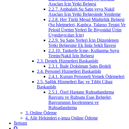
Araçları İçin Yetki Belgesi
2.2.7. Ambalajlı Su Satış veya Nakil
Araçları İçin Yetki Belgesinde Yenileme
2.2.8. Her Türlü Mesul Müdürlük Belgesi
(Su İşletmeleri, Kaplıca, Talasso Terapi Ve
Peloid Üretim Yerleri İle Biyosidal Ürün
Uygulayıcıları İçin)
2.2.9. Su Satış Yerleri İçin Düzenlenen
Yetki Belgesine Ek İmla Şekli İlavesi
2.2.10. Tankerle İçme- Kullanma Suyu
Temin/Nakil İzin Belgesi
2.3. Destek Hizmetleri Başkanlığı
2.3.1. İhale Doküman Satış Bedeli
2.4. Personel Hizmetleri Başkanlığı
2.4.1. Kurum Personeli Yemek Ödemeleri
2.5. Sağlık Hizmetleri İlaç ve Tıbbi Cihaz
Başkanlığı
2.5.1. Özel Hastane Ruhsatlandırma
Başvuru ve Ruhsata Esas Belgeler,
Başvurunun İncelenmesi ve
Ruhsatlandırma
3. Online Ödeme
4. Aile Hekimleri e-imza Online Ödeme
İletişim