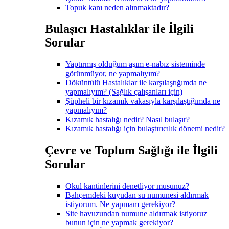
Topuk kanı neden alınmaktadır?
Bulaşıcı Hastalıklar ile İlgili
Sorular
Yaptırmış olduğum aşım e-nabız sisteminde
görünmüyor, ne yapmalıyım?
Döküntülü Hastalıklar ile karşılaştığımda ne
yapmalıyım? (Sağlık çalışanları için)
Şüpheli bir kızamık vakasıyla karşılaştığımda ne
yapmalıyım?
Kızamık hastalığı nedir? Nasıl bulaşır?
Kızamık hastalığı için bulaştırıcılık dönemi nedir?
Çevre ve Toplum Sağlığı ile İlgili
Sorular
Okul kantinlerini denetliyor musunuz?
Bahçemdeki kuyudan su numunesi aldırmak
istiyorum. Ne yapmam gerekiyor?
Site havuzundan numune aldırmak istiyoruz
bunun için ne yapmak gerekiyor?