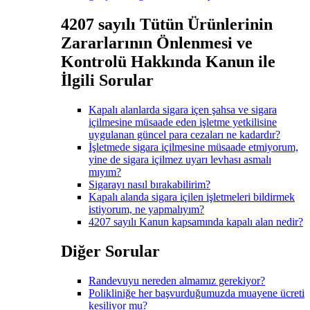
4207 sayılı Tütün Ürünlerinin
Zararlarının Önlenmesi ve
Kontrolü Hakkında Kanun ile
İlgili Sorular
Kapalı alanlarda sigara içen şahsa ve sigara
içilmesine müsaade eden işletme yetkilisine
uygulanan güncel para cezaları ne kadardır?
İşletmede sigara içilmesine müsaade etmiyorum,
yine de sigara içilmez uyarı levhası asmalı
mıyım?
Sigarayı nasıl bırakabilirim?
Kapalı alanda sigara içilen işletmeleri bildirmek
istiyorum, ne yapmalıyım?
4207 sayılı Kanun kapsamında kapalı alan nedir?
Diğer Sorular
Randevuyu nereden almamız gerekiyor?
Polikliniğe her başvurduğumuzda muayene ücreti
kesiliyor mu?