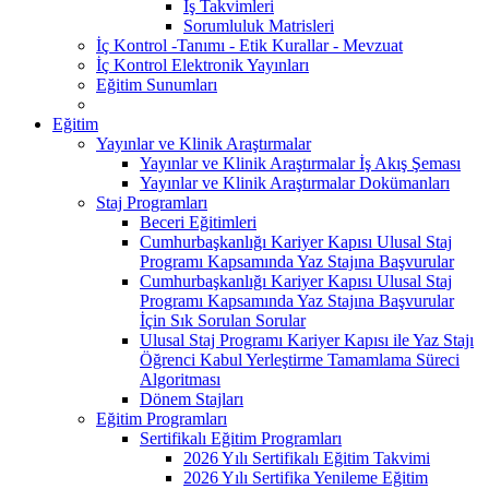
İş Takvimleri
Sorumluluk Matrisleri
İç Kontrol -Tanımı - Etik Kurallar - Mevzuat
İç Kontrol Elektronik Yayınları
Eğitim Sunumları
Eğitim
Yayınlar ve Klinik Araştırmalar
Yayınlar ve Klinik Araştırmalar İş Akış Şeması
Yayınlar ve Klinik Araştırmalar Dokümanları
Staj Programları
Beceri Eğitimleri
Cumhurbaşkanlığı Kariyer Kapısı Ulusal Staj
Programı Kapsamında Yaz Stajına Başvurular
Cumhurbaşkanlığı Kariyer Kapısı Ulusal Staj
Programı Kapsamında Yaz Stajına Başvurular
İçin Sık Sorulan Sorular
Ulusal Staj Programı Kariyer Kapısı ile Yaz Stajı
Öğrenci Kabul Yerleştirme Tamamlama Süreci
Algoritması
Dönem Stajları
Eğitim Programları
Sertifikalı Eğitim Programları
2026 Yılı Sertifikalı Eğitim Takvimi
2026 Yılı Sertifika Yenileme Eğitim