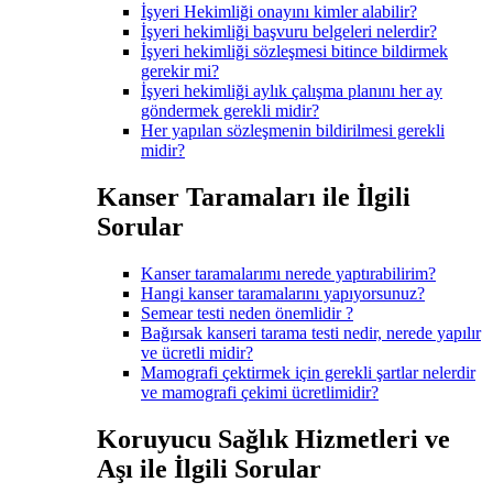
İşyeri Hekimliği onayını kimler alabilir?
İşyeri hekimliği başvuru belgeleri nelerdir?
İşyeri hekimliği sözleşmesi bitince bildirmek
gerekir mi?
İşyeri hekimliği aylık çalışma planını her ay
göndermek gerekli midir?
Her yapılan sözleşmenin bildirilmesi gerekli
midir?
Kanser Taramaları ile İlgili
Sorular
Kanser taramalarımı nerede yaptırabilirim?
Hangi kanser taramalarını yapıyorsunuz?
Semear testi neden önemlidir ?
Bağırsak kanseri tarama testi nedir, nerede yapılır
ve ücretli midir?
Mamografi çektirmek için gerekli şartlar nelerdir
ve mamografi çekimi ücretlimidir?
Koruyucu Sağlık Hizmetleri ve
Aşı ile İlgili Sorular