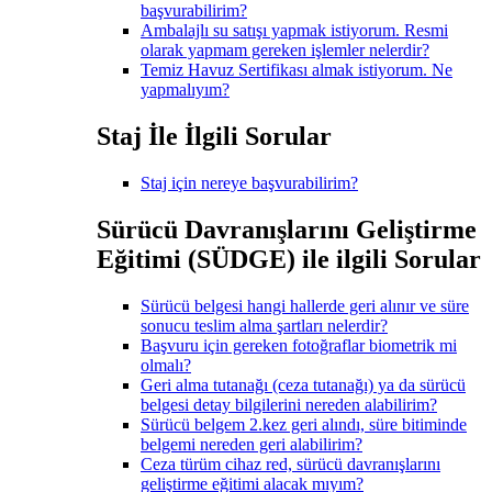
başvurabilirim?
Ambalajlı su satışı yapmak istiyorum. Resmi
olarak yapmam gereken işlemler nelerdir?
Temiz Havuz Sertifikası almak istiyorum. Ne
yapmalıyım?
Staj İle İlgili Sorular
Staj için nereye başvurabilirim?
Sürücü Davranışlarını Geliştirme
Eğitimi (SÜDGE) ile ilgili Sorular
Sürücü belgesi hangi hallerde geri alınır ve süre
sonucu teslim alma şartları nelerdir?
Başvuru için gereken fotoğraflar biometrik mi
olmalı?
Geri alma tutanağı (ceza tutanağı) ya da sürücü
belgesi detay bilgilerini nereden alabilirim?
Sürücü belgem 2.kez geri alındı, süre bitiminde
belgemi nereden geri alabilirim?
Ceza türüm cihaz red, sürücü davranışlarını
geliştirme eğitimi alacak mıyım?