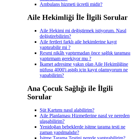
Ambulans hizmeti ücretli midir?
Aile Hekimliği İle İlgili Sorular
Aile Hekimi mi değiştirmek istiyorum. Nasıl
değiştirebilirim?
Aile fertleri farklı aile hekimlerine kayıt
yaptırabilir mi ?
Resmi nikâh yaptırmadan önce sağlık taraması
yaptırmam gerekiyor mu ?
İkamet adresime yakın olan Aile Hekimliğine
nüfusu 4000'i aştığı için kayıt olamıyorum ne
yapabilirim?
Ana Çocuk Sağlığı ile İlgili
Sorular
Süt Kartımı nasıl alabilirim?
Aile Planlaması Hizmetlerine nasıl ve nereden
ulaşabilirim?
Yenidoğan bebeklerde işitme tarama testi ne
zaman yapılmalıdır?
İşitme Tarama Testini nerede yaptırabilirim?