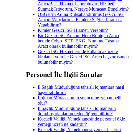
Aracı/Basit Hizmet Laboratuvarı Hizmeti
Sunmak İstiyorum, Nereye Müracaat Etmeliyim?
OSGB’m Adına Ruhsatlandırılmış Gezici İSG
Aracım/Araçlarımla Kimlere Sağlık Taraması
Yapabilirim?
Kimler Gezici İSG Hizmeti Verebilir?
Bir Gezici İSG Aracını Hem Röntgen Aracı
hemde Odyo+SFT+EKG+Numune Taşıma
Aracı olarak kullanabilir miyim?
Gezici İSG Hizmetlerinde kullanmak üzere
kiralama yolu ile Gezici İSG Aracı başvurusunda
bulunabilir miyim?
Personel İle İlgili Sorular
İl Sağlık Müdürlüğüne tahsisli lojmanlara nasıl
başvurabilirim?
Lojman Müraacatımın sonucu ne zaman belli
olur?
İl Sağlık Müdürlüğüne tahsisli lojmanların
dolu/boş olanları nereden öğrenebilirim?
Kocaeli Valiliği Yemekhanesinde personel öğle
yemeği ücreti ne kadardır?
Kocaeli Valiliği Yemekhanesi yemek fişlerini