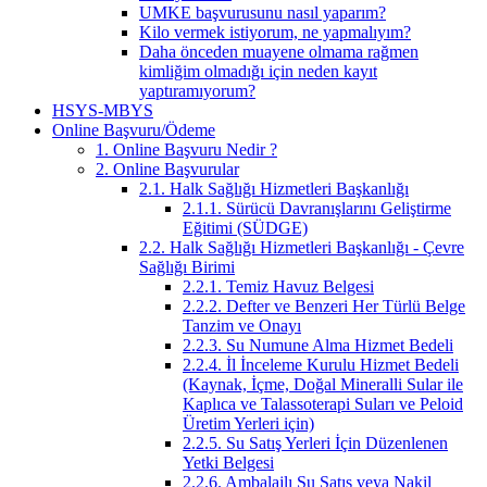
UMKE başvurusunu nasıl yaparım?
Kilo vermek istiyorum, ne yapmalıyım?
Daha önceden muayene olmama rağmen
kimliğim olmadığı için neden kayıt
yaptıramıyorum?
HSYS-MBYS
Online Başvuru/Ödeme
1. Online Başvuru Nedir ?
2. Online Başvurular
2.1. Halk Sağlığı Hizmetleri Başkanlığı
2.1.1. Sürücü Davranışlarını Geliştirme
Eğitimi (SÜDGE)
2.2. Halk Sağlığı Hizmetleri Başkanlığı - Çevre
Sağlığı Birimi
2.2.1. Temiz Havuz Belgesi
2.2.2. Defter ve Benzeri Her Türlü Belge
Tanzim ve Onayı
2.2.3. Su Numune Alma Hizmet Bedeli
2.2.4. İl İnceleme Kurulu Hizmet Bedeli
(Kaynak, İçme, Doğal Mineralli Sular ile
Kaplıca ve Talassoterapi Suları ve Peloid
Üretim Yerleri için)
2.2.5. Su Satış Yerleri İçin Düzenlenen
Yetki Belgesi
2.2.6. Ambalajlı Su Satış veya Nakil