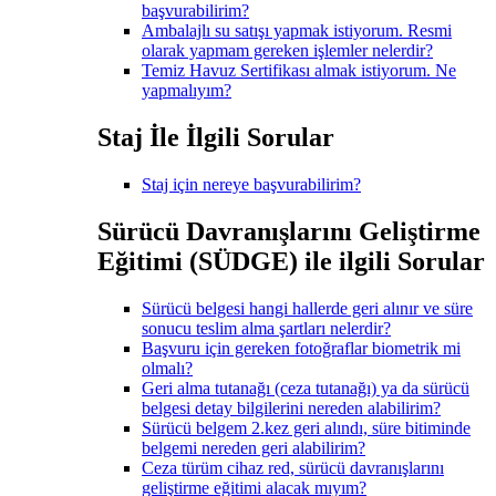
başvurabilirim?
Ambalajlı su satışı yapmak istiyorum. Resmi
olarak yapmam gereken işlemler nelerdir?
Temiz Havuz Sertifikası almak istiyorum. Ne
yapmalıyım?
Staj İle İlgili Sorular
Staj için nereye başvurabilirim?
Sürücü Davranışlarını Geliştirme
Eğitimi (SÜDGE) ile ilgili Sorular
Sürücü belgesi hangi hallerde geri alınır ve süre
sonucu teslim alma şartları nelerdir?
Başvuru için gereken fotoğraflar biometrik mi
olmalı?
Geri alma tutanağı (ceza tutanağı) ya da sürücü
belgesi detay bilgilerini nereden alabilirim?
Sürücü belgem 2.kez geri alındı, süre bitiminde
belgemi nereden geri alabilirim?
Ceza türüm cihaz red, sürücü davranışlarını
geliştirme eğitimi alacak mıyım?