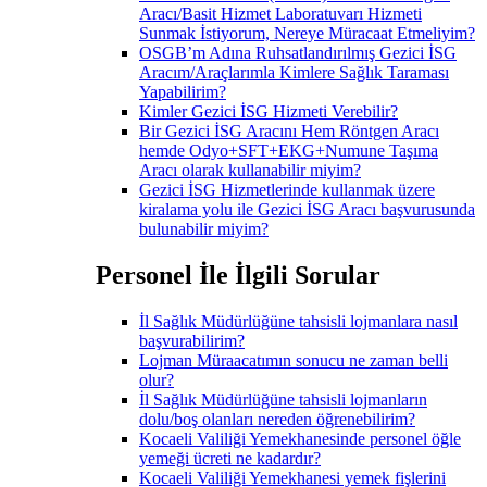
Aracı/Basit Hizmet Laboratuvarı Hizmeti
Sunmak İstiyorum, Nereye Müracaat Etmeliyim?
OSGB’m Adına Ruhsatlandırılmış Gezici İSG
Aracım/Araçlarımla Kimlere Sağlık Taraması
Yapabilirim?
Kimler Gezici İSG Hizmeti Verebilir?
Bir Gezici İSG Aracını Hem Röntgen Aracı
hemde Odyo+SFT+EKG+Numune Taşıma
Aracı olarak kullanabilir miyim?
Gezici İSG Hizmetlerinde kullanmak üzere
kiralama yolu ile Gezici İSG Aracı başvurusunda
bulunabilir miyim?
Personel İle İlgili Sorular
İl Sağlık Müdürlüğüne tahsisli lojmanlara nasıl
başvurabilirim?
Lojman Müraacatımın sonucu ne zaman belli
olur?
İl Sağlık Müdürlüğüne tahsisli lojmanların
dolu/boş olanları nereden öğrenebilirim?
Kocaeli Valiliği Yemekhanesinde personel öğle
yemeği ücreti ne kadardır?
Kocaeli Valiliği Yemekhanesi yemek fişlerini