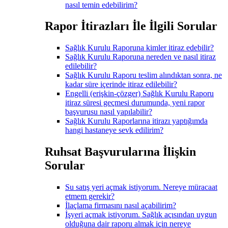
nasıl temin edebilirim?
Rapor İtirazları İle İlgili Sorular
Sağlık Kurulu Raporuna kimler itiraz edebilir?
Sağlık Kurulu Raporuna nereden ve nasıl itiraz
edilebilir?
Sağlık Kurulu Raporu teslim alındıktan sonra, ne
kadar süre içerinde itiraz edilebilir?
Engelli (erişkin-çözger) Sağlık Kurulu Raporu
itiraz süresi geçmesi durumunda, yeni rapor
başvurusu nasıl yapılabilir?
Sağlık Kurulu Raporlarına itirazı yaptığımda
hangi hastaneye sevk edilirim?
Ruhsat Başvurularına İlişkin
Sorular
Su satış yeri açmak istiyorum. Nereye müracaat
etmem gerekir?
İlaçlama firmasını nasıl açabilirim?
İşyeri açmak istiyorum. Sağlık açısından uygun
olduğuna dair raporu almak için nereye