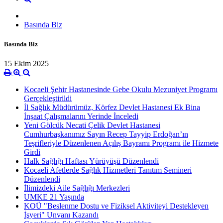
Basında Biz
Basında Biz
15 Ekim 2025
Kocaeli Şehir Hastanesinde Gebe Okulu Mezuniyet Programı
Gerçekleştirildi
İl Sağlık Müdürümüz, Körfez Devlet Hastanesi Ek Bina
İnşaat Çalışmalarını Yerinde İnceledi
Yeni Gölcük Necati Çelik Devlet Hastanesi
Cumhurbaşkanımız Sayın Recep Tayyip Erdoğan’ın
Teşrifleriyle Düzenlenen Açılış Bayramı Programı ile Hizmete
Girdi
Halk Sağlığı Haftası Yürüyüşü Düzenlendi
Kocaeli Afetlerde Sağlık Hizmetleri Tanıtım Semineri
Düzenlendi
İlimizdeki Aile Sağlığı Merkezleri
UMKE 21 Yaşında
KOÜ "Beslenme Dostu ve Fiziksel Aktiviteyi Destekleyen
İşyeri" Unvanı Kazandı