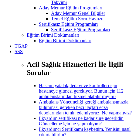
Takvimi
Aday Memur Eğitim Programları
Aday Memur Genel Bilgiler
Temel Eğitim Soru Havuzu
Sertifikasız Eğitim Programları
Sertifikasız Eğitim Programları
Eğitim Birimi Dokümanları
Eğitim Birimi Dokümanları
TGAP
SSS
Acil Sağlık Hizmetleri İle İlgili
Sorular
Hastam yatalak, tedavi ve kontrolleri için
hastaneye gitmesi gerekiyor. Bunun için 112
ambulanslarından hizmet alabilir miyim?
Ambulans Yönetmeliği gereği ambulansımızda
bulunması gereken bazı ilaçları ecza
depolarından temin edemiyoruz. Ne yapmalıyız?
İlkyardım sertifikası ne kadar süre geçerlidir.
Güncelleme için ne yapmalıyım?
İlkyardımcı Sertifikamı kaybettim. Yenisini nasıl
çıkartabilirim?