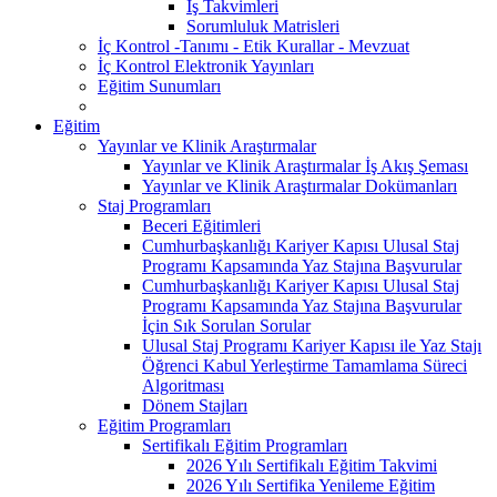
İş Takvimleri
Sorumluluk Matrisleri
İç Kontrol -Tanımı - Etik Kurallar - Mevzuat
İç Kontrol Elektronik Yayınları
Eğitim Sunumları
Eğitim
Yayınlar ve Klinik Araştırmalar
Yayınlar ve Klinik Araştırmalar İş Akış Şeması
Yayınlar ve Klinik Araştırmalar Dokümanları
Staj Programları
Beceri Eğitimleri
Cumhurbaşkanlığı Kariyer Kapısı Ulusal Staj
Programı Kapsamında Yaz Stajına Başvurular
Cumhurbaşkanlığı Kariyer Kapısı Ulusal Staj
Programı Kapsamında Yaz Stajına Başvurular
İçin Sık Sorulan Sorular
Ulusal Staj Programı Kariyer Kapısı ile Yaz Stajı
Öğrenci Kabul Yerleştirme Tamamlama Süreci
Algoritması
Dönem Stajları
Eğitim Programları
Sertifikalı Eğitim Programları
2026 Yılı Sertifikalı Eğitim Takvimi
2026 Yılı Sertifika Yenileme Eğitim