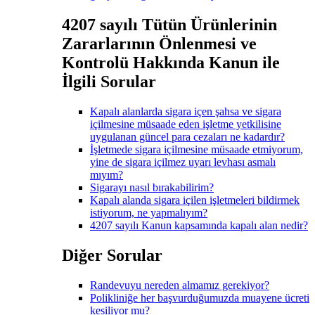
4207 sayılı Tütün Ürünlerinin
Zararlarının Önlenmesi ve
Kontrolü Hakkında Kanun ile
İlgili Sorular
Kapalı alanlarda sigara içen şahsa ve sigara
içilmesine müsaade eden işletme yetkilisine
uygulanan güncel para cezaları ne kadardır?
İşletmede sigara içilmesine müsaade etmiyorum,
yine de sigara içilmez uyarı levhası asmalı
mıyım?
Sigarayı nasıl bırakabilirim?
Kapalı alanda sigara içilen işletmeleri bildirmek
istiyorum, ne yapmalıyım?
4207 sayılı Kanun kapsamında kapalı alan nedir?
Diğer Sorular
Randevuyu nereden almamız gerekiyor?
Polikliniğe her başvurduğumuzda muayene ücreti
kesiliyor mu?