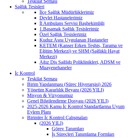
Teşkilat Şeması
Sağlık Tesisleri
İlçe Sağlık Müdürlüklerimiz
Devlet Hastanelerimiz
İl Ambulans Servisi Başhekimliği
1.Basamak Sağlık Tesislerimiz
Özel Sağlık Tesislerimiz
Kuduz Aşısı Uygulanan Hastaneler
KETEM (Kanser Erken Teşhis, Tarama ve
Eğitim Merkezi) ve SHM (Sağlıklı Hayat
Merkezi)
Ağız Diş Sağlığı Poliklinikleri, ADSM ve
Muayenehaneler
İç Kontrol
Teşkilat Şeması
Birim Yapılanması (Süreç Hiyerarşisi) 2026
Yönetim Kararlılık Beyanı (2026 YILI)
Misyon & Vizyonumuz
Genel Bilgilendirme Dosyası (2026 YILI)
2025-2026 Kamu İç Kontrol Standartlarına Uyum
Eylem Planı
Birimler İç Kontrol Çalışmaları
(2026 YILI)
Görev Tanımları
İş Süreçleri Tanımlama Formları