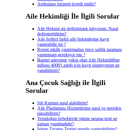
Ambulans hizmeti ücretli midir?
Aile Hekimliği İle İlgili Sorular
Aile Hekimi mi değiştirmek istiyorum. Nasıl
değiştirebilirim?
Aile fertleri farklı aile hekimlerine kayıt
yaptırabilir mi ?
Resmi nikâh yaptırmadan önce sağlık taraması
yaptırmam gerekiyor mu ?
İkamet adresime yakın olan Aile Hekimliğine
nüfusu 4000'i aştığı için kayıt olamıyorum ne
yapabilirim?
Ana Çocuk Sağlığı ile İlgili
Sorular
Süt Kartımı nasıl alabilirim?
Aile Planlaması Hizmetlerine nasıl ve nereden
ulaşabilirim?
Yenidoğan bebeklerde işitme tarama testi ne
zaman yapılmalıdır?
İşitme Tarama Testini nerede yaptırabilirim?