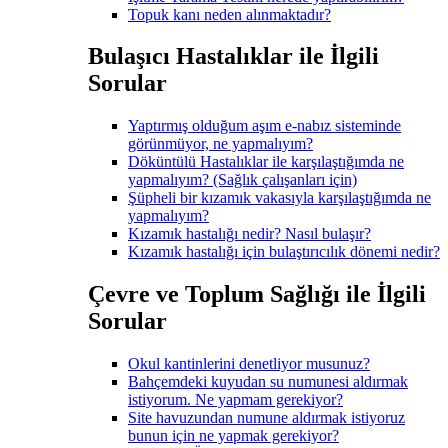
Topuk kanı neden alınmaktadır?
Bulaşıcı Hastalıklar ile İlgili
Sorular
Yaptırmış olduğum aşım e-nabız sisteminde
görünmüyor, ne yapmalıyım?
Döküntülü Hastalıklar ile karşılaştığımda ne
yapmalıyım? (Sağlık çalışanları için)
Şüpheli bir kızamık vakasıyla karşılaştığımda ne
yapmalıyım?
Kızamık hastalığı nedir? Nasıl bulaşır?
Kızamık hastalığı için bulaştırıcılık dönemi nedir?
Çevre ve Toplum Sağlığı ile İlgili
Sorular
Okul kantinlerini denetliyor musunuz?
Bahçemdeki kuyudan su numunesi aldırmak
istiyorum. Ne yapmam gerekiyor?
Site havuzundan numune aldırmak istiyoruz
bunun için ne yapmak gerekiyor?