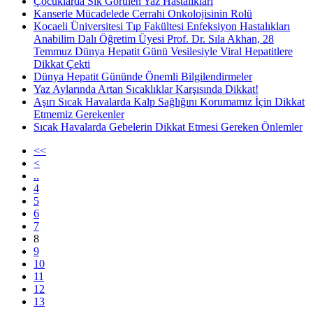
Çocuklarda Sık Görülen Yaz Hastalıkları
Kanserle Mücadelede Cerrahi Onkolojisinin Rolü
Kocaeli Üniversitesi Tıp Fakültesi Enfeksiyon Hastalıkları
Anabilim Dalı Öğretim Üyesi Prof. Dr. Sıla Akhan, 28
Temmuz Dünya Hepatit Günü Vesilesiyle Viral Hepatitlere
Dikkat Çekti
Dünya Hepatit Gününde Önemli Bilgilendirmeler
Yaz Aylarında Artan Sıcaklıklar Karşısında Dikkat!
Aşırı Sıcak Havalarda Kalp Sağlığını Korumamız İçin Dikkat
Etmemiz Gerekenler
Sıcak Havalarda Gebelerin Dikkat Etmesi Gereken Önlemler
<<
<
..
4
5
6
7
8
9
10
11
12
13