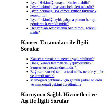
İşyeri Hekimliği onayını kimler alabilir?
İşyeri hekimliği başvuru belgeleri nelerdir?
İşyeri hekimliği sözleşmesi bitince bildirmek
gerekir mi?
İşyeri hekimliği aylık çalışma planını her ay
göndermek gerekli midir?
Her yapılan sözleşmenin bildirilmesi gerekli
midir?
Kanser Taramaları ile İlgili
Sorular
Kanser taramalarımı nerede yaptırabilirim?
Hangi kanser taramalarını yapıyorsunuz?
Semear testi neden önemlidir ?
Bağırsak kanseri tarama testi nedir, nerede yapılır
ve ücretli midir?
Mamografi çektirmek için gerekli şartlar nelerdir
ve mamografi çekimi ücretlimidir?
Koruyucu Sağlık Hizmetleri ve
Aşı ile İlgili Sorular