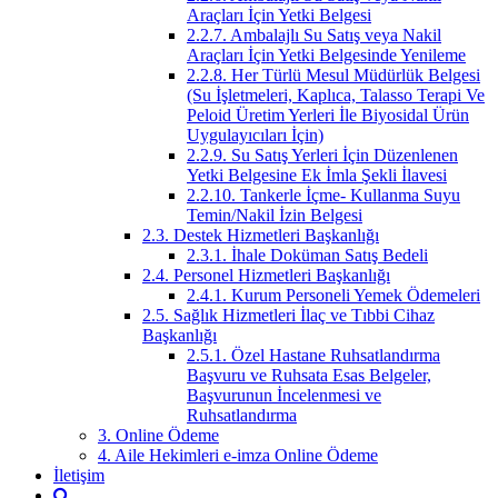
Araçları İçin Yetki Belgesi
2.2.7. Ambalajlı Su Satış veya Nakil
Araçları İçin Yetki Belgesinde Yenileme
2.2.8. Her Türlü Mesul Müdürlük Belgesi
(Su İşletmeleri, Kaplıca, Talasso Terapi Ve
Peloid Üretim Yerleri İle Biyosidal Ürün
Uygulayıcıları İçin)
2.2.9. Su Satış Yerleri İçin Düzenlenen
Yetki Belgesine Ek İmla Şekli İlavesi
2.2.10. Tankerle İçme- Kullanma Suyu
Temin/Nakil İzin Belgesi
2.3. Destek Hizmetleri Başkanlığı
2.3.1. İhale Doküman Satış Bedeli
2.4. Personel Hizmetleri Başkanlığı
2.4.1. Kurum Personeli Yemek Ödemeleri
2.5. Sağlık Hizmetleri İlaç ve Tıbbi Cihaz
Başkanlığı
2.5.1. Özel Hastane Ruhsatlandırma
Başvuru ve Ruhsata Esas Belgeler,
Başvurunun İncelenmesi ve
Ruhsatlandırma
3. Online Ödeme
4. Aile Hekimleri e-imza Online Ödeme
İletişim