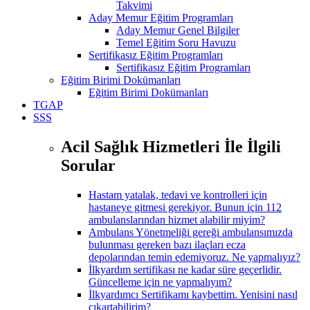
Takvimi
Aday Memur Eğitim Programları
Aday Memur Genel Bilgiler
Temel Eğitim Soru Havuzu
Sertifikasız Eğitim Programları
Sertifikasız Eğitim Programları
Eğitim Birimi Dokümanları
Eğitim Birimi Dokümanları
TGAP
SSS
Acil Sağlık Hizmetleri İle İlgili
Sorular
Hastam yatalak, tedavi ve kontrolleri için
hastaneye gitmesi gerekiyor. Bunun için 112
ambulanslarından hizmet alabilir miyim?
Ambulans Yönetmeliği gereği ambulansımızda
bulunması gereken bazı ilaçları ecza
depolarından temin edemiyoruz. Ne yapmalıyız?
İlkyardım sertifikası ne kadar süre geçerlidir.
Güncelleme için ne yapmalıyım?
İlkyardımcı Sertifikamı kaybettim. Yenisini nasıl
çıkartabilirim?