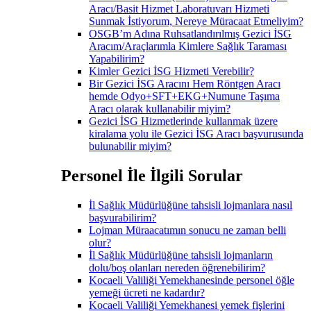
Aracı/Basit Hizmet Laboratuvarı Hizmeti
Sunmak İstiyorum, Nereye Müracaat Etmeliyim?
OSGB’m Adına Ruhsatlandırılmış Gezici İSG
Aracım/Araçlarımla Kimlere Sağlık Taraması
Yapabilirim?
Kimler Gezici İSG Hizmeti Verebilir?
Bir Gezici İSG Aracını Hem Röntgen Aracı
hemde Odyo+SFT+EKG+Numune Taşıma
Aracı olarak kullanabilir miyim?
Gezici İSG Hizmetlerinde kullanmak üzere
kiralama yolu ile Gezici İSG Aracı başvurusunda
bulunabilir miyim?
Personel İle İlgili Sorular
İl Sağlık Müdürlüğüne tahsisli lojmanlara nasıl
başvurabilirim?
Lojman Müraacatımın sonucu ne zaman belli
olur?
İl Sağlık Müdürlüğüne tahsisli lojmanların
dolu/boş olanları nereden öğrenebilirim?
Kocaeli Valiliği Yemekhanesinde personel öğle
yemeği ücreti ne kadardır?
Kocaeli Valiliği Yemekhanesi yemek fişlerini