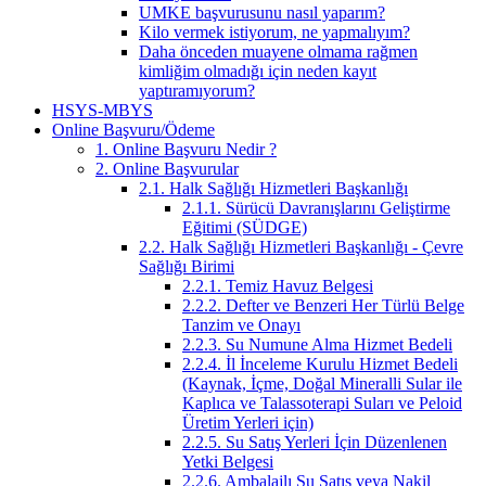
UMKE başvurusunu nasıl yaparım?
Kilo vermek istiyorum, ne yapmalıyım?
Daha önceden muayene olmama rağmen
kimliğim olmadığı için neden kayıt
yaptıramıyorum?
HSYS-MBYS
Online Başvuru/Ödeme
1. Online Başvuru Nedir ?
2. Online Başvurular
2.1. Halk Sağlığı Hizmetleri Başkanlığı
2.1.1. Sürücü Davranışlarını Geliştirme
Eğitimi (SÜDGE)
2.2. Halk Sağlığı Hizmetleri Başkanlığı - Çevre
Sağlığı Birimi
2.2.1. Temiz Havuz Belgesi
2.2.2. Defter ve Benzeri Her Türlü Belge
Tanzim ve Onayı
2.2.3. Su Numune Alma Hizmet Bedeli
2.2.4. İl İnceleme Kurulu Hizmet Bedeli
(Kaynak, İçme, Doğal Mineralli Sular ile
Kaplıca ve Talassoterapi Suları ve Peloid
Üretim Yerleri için)
2.2.5. Su Satış Yerleri İçin Düzenlenen
Yetki Belgesi
2.2.6. Ambalajlı Su Satış veya Nakil