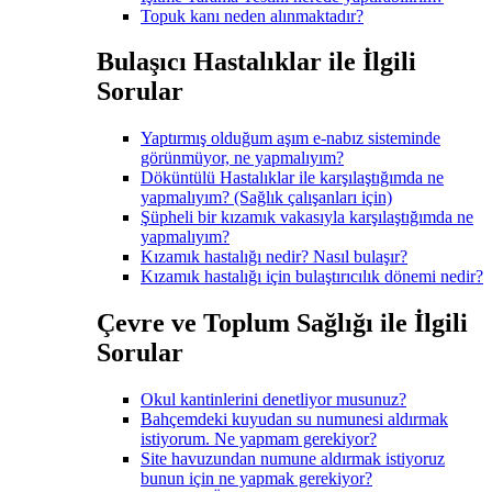
Topuk kanı neden alınmaktadır?
Bulaşıcı Hastalıklar ile İlgili
Sorular
Yaptırmış olduğum aşım e-nabız sisteminde
görünmüyor, ne yapmalıyım?
Döküntülü Hastalıklar ile karşılaştığımda ne
yapmalıyım? (Sağlık çalışanları için)
Şüpheli bir kızamık vakasıyla karşılaştığımda ne
yapmalıyım?
Kızamık hastalığı nedir? Nasıl bulaşır?
Kızamık hastalığı için bulaştırıcılık dönemi nedir?
Çevre ve Toplum Sağlığı ile İlgili
Sorular
Okul kantinlerini denetliyor musunuz?
Bahçemdeki kuyudan su numunesi aldırmak
istiyorum. Ne yapmam gerekiyor?
Site havuzundan numune aldırmak istiyoruz
bunun için ne yapmak gerekiyor?