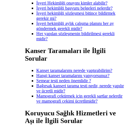
İşyeri Hekimliği onayını kimler alabilir?
İşyeri hekimliği başvuru belgeleri nelerdir?
İşyeri hekimliği sözleşmesi bitince bildirmek
gerekir mi?
İşyeri hekimliği aylık çalışma planını her ay
göndermek gerekli midir?
Her yapılan sözleşmenin bildirilmesi gerekli
midir?
Kanser Taramaları ile İlgili
Sorular
Kanser taramalarımı nerede yaptırabilirim?
Hangi kanser taramalarını yapıyorsunuz?
Semear testi neden önemlidir ?
Bağırsak kanseri tarama testi nedir, nerede yapılır
ve ücretli midir?
Mamografi çektirmek için gerekli şartlar nelerdir
ve mamografi çekimi ücretlimidir?
Koruyucu Sağlık Hizmetleri ve
Aşı ile İlgili Sorular