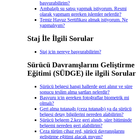
başvurabilirim?
Ambalajlı su satışı yapmak istiyorum. Resmi
olarak yapmam gereken işlemler nelerdir?
Temiz Havuz Sertifikası almak istiyorum. Ne
yapmalıyım?
Staj İle İlgili Sorular
Staj için nereye başvurabilirim?
Sürücü Davranışlarını Geliştirme
Eğitimi (SÜDGE) ile ilgili Sorular
Sürücü belgesi hangi hallerde geri alınır ve süre
sonucu teslim alma şartları nelerdir?
Başvuru için gereken fotoğraflar biometrik mi
olmalı?
Geri alma tutanağı (ceza tutanağı) ya da sürücü
belgesi detay bilgilerini nereden alabilirim?
Sürücü belgem 2.kez geri alındı, süre bitiminde
belgemi nereden geri alabilirim?
Ceza türüm cihaz red, sürücü davranışlarını
geliştirme eğitimi alacak mıyım?