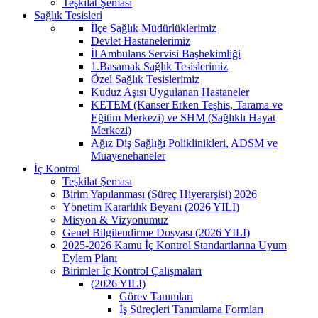
Teşkilat Şeması
Sağlık Tesisleri
İlçe Sağlık Müdürlüklerimiz
Devlet Hastanelerimiz
İl Ambulans Servisi Başhekimliği
1.Basamak Sağlık Tesislerimiz
Özel Sağlık Tesislerimiz
Kuduz Aşısı Uygulanan Hastaneler
KETEM (Kanser Erken Teşhis, Tarama ve
Eğitim Merkezi) ve SHM (Sağlıklı Hayat
Merkezi)
Ağız Diş Sağlığı Poliklinikleri, ADSM ve
Muayenehaneler
İç Kontrol
Teşkilat Şeması
Birim Yapılanması (Süreç Hiyerarşisi) 2026
Yönetim Kararlılık Beyanı (2026 YILI)
Misyon & Vizyonumuz
Genel Bilgilendirme Dosyası (2026 YILI)
2025-2026 Kamu İç Kontrol Standartlarına Uyum
Eylem Planı
Birimler İç Kontrol Çalışmaları
(2026 YILI)
Görev Tanımları
İş Süreçleri Tanımlama Formları