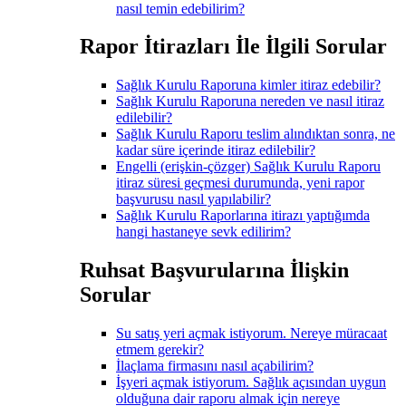
nasıl temin edebilirim?
Rapor İtirazları İle İlgili Sorular
Sağlık Kurulu Raporuna kimler itiraz edebilir?
Sağlık Kurulu Raporuna nereden ve nasıl itiraz
edilebilir?
Sağlık Kurulu Raporu teslim alındıktan sonra, ne
kadar süre içerinde itiraz edilebilir?
Engelli (erişkin-çözger) Sağlık Kurulu Raporu
itiraz süresi geçmesi durumunda, yeni rapor
başvurusu nasıl yapılabilir?
Sağlık Kurulu Raporlarına itirazı yaptığımda
hangi hastaneye sevk edilirim?
Ruhsat Başvurularına İlişkin
Sorular
Su satış yeri açmak istiyorum. Nereye müracaat
etmem gerekir?
İlaçlama firmasını nasıl açabilirim?
İşyeri açmak istiyorum. Sağlık açısından uygun
olduğuna dair raporu almak için nereye