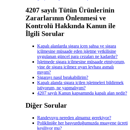
4207 sayılı Tütün Ürünlerinin
Zararlarının Önlenmesi ve
Kontrolü Hakkında Kanun ile
İlgili Sorular
Kapalı alanlarda sigara içen şahsa ve sigara
içilmesine müsaade eden işletme yetkilisine
uygulanan güncel para cezaları ne kadardır?
İşletmede sigara içilmesine müsaade etmiyorum,
yine de sigara içilmez uyarı levhası asmalı
mıyım?
Sigarayı nasıl bırakabilirim?
Kapalı alanda sigara içilen işletmeleri bildirmek
istiyorum, ne yapmalıyım?
4207 sayılı Kanun kapsamında kapalı alan nedir?
Diğer Sorular
Randevuyu nereden almamız gerekiyor?
Polikliniğe her başvurduğumuzda muayene ücreti
kesiliyor mu?