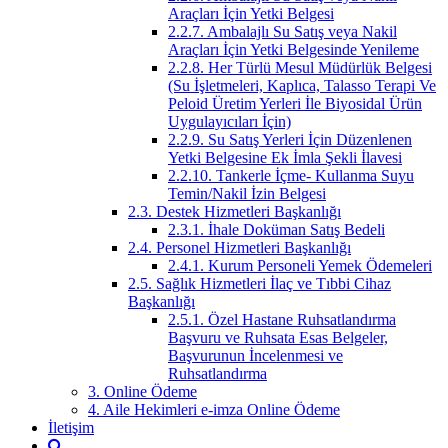
Araçları İçin Yetki Belgesi
2.2.7. Ambalajlı Su Satış veya Nakil
Araçları İçin Yetki Belgesinde Yenileme
2.2.8. Her Türlü Mesul Müdürlük Belgesi
(Su İşletmeleri, Kaplıca, Talasso Terapi Ve
Peloid Üretim Yerleri İle Biyosidal Ürün
Uygulayıcıları İçin)
2.2.9. Su Satış Yerleri İçin Düzenlenen
Yetki Belgesine Ek İmla Şekli İlavesi
2.2.10. Tankerle İçme- Kullanma Suyu
Temin/Nakil İzin Belgesi
2.3. Destek Hizmetleri Başkanlığı
2.3.1. İhale Doküman Satış Bedeli
2.4. Personel Hizmetleri Başkanlığı
2.4.1. Kurum Personeli Yemek Ödemeleri
2.5. Sağlık Hizmetleri İlaç ve Tıbbi Cihaz
Başkanlığı
2.5.1. Özel Hastane Ruhsatlandırma
Başvuru ve Ruhsata Esas Belgeler,
Başvurunun İncelenmesi ve
Ruhsatlandırma
3. Online Ödeme
4. Aile Hekimleri e-imza Online Ödeme
İletişim