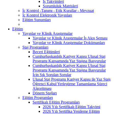
İş Takvimleri
Sorumluluk Matrisleri
İç Kontrol -Tanımı - Etik Kurallar - Mevzuat
İç Kontrol Elektronik Yayınları
Eğitim Sunumları
Eğitim
Yayınlar ve Klinik Araştırmalar
Yayınlar ve Klinik Araştırmalar İş Akış Şeması
Yayınlar ve Klinik Araştırmalar Dokümanları
Staj Programları
Beceri Eğitimleri
Cumhurbaşkanlığı Kariyer Kapısı Ulusal Staj
Programı Kapsamında Yaz Stajına Başvurular
Cumhurbaşkanlığı Kariyer Kapısı Ulusal Staj
Programı Kapsamında Yaz Stajına Başvurular
İçin Sık Sorulan Sorular
Ulusal Staj Programı Kariyer Kapısı ile Yaz Stajı
Öğrenci Kabul Yerleştirme Tamamlama Süreci
Algoritması
Dönem Stajları
Eğitim Programları
Sertifikalı Eğitim Programları
2026 Yılı Sertifikalı Eğitim Takvimi
2026 Yılı Sertifika Yenileme Eğitim