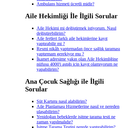
Ambulans hizmeti ücretli midir?
Aile Hekimliği İle İlgili Sorular
Aile Hekimi mi değiştirmek istiyorum. Nasıl
değiştirebilirim?
Aile fertleri farklı aile hekimlerine kayıt
yaptırabilir mi ?
Resmi nikâh yaptırmadan önce sağlık taraması
yaptırmam gerekiyor mu ?
İkamet adresime yakın olan Aile Hekimliğine
nüfusu 4000'i aştığı için kayıt olamıyorum ne
yapabilirim?
Ana Çocuk Sağlığı ile İlgili
Sorular
Süt Kartımı nasıl alabilirim?
Aile Planlaması Hizmetlerine nasıl ve nereden
ulaşabilirim?
Yenidoğan bebeklerde işitme tarama testi ne
zaman yapılmalıdır?
İşitme Tarama Testini nerede yaptırabilirim?