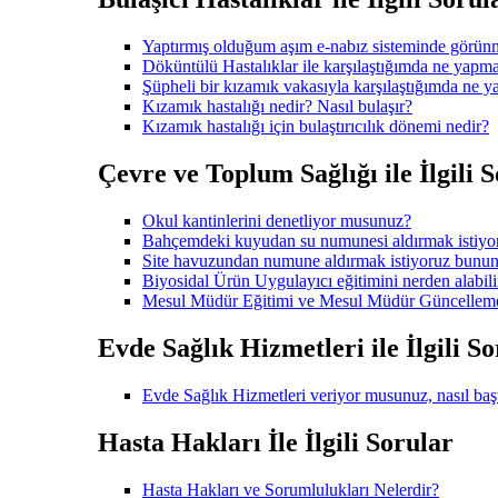
Yaptırmış olduğum aşım e-nabız sisteminde görün
Döküntülü Hastalıklar ile karşılaştığımda ne yapmal
Şüpheli bir kızamık vakasıyla karşılaştığımda ne 
Kızamık hastalığı nedir? Nasıl bulaşır?
Kızamık hastalığı için bulaştırıcılık dönemi nedir?
Çevre ve Toplum Sağlığı ile İlgili 
Okul kantinlerini denetliyor musunuz?
Bahçemdeki kuyudan su numunesi aldırmak istiy
Site havuzundan numune aldırmak istiyoruz bunun
Biyosidal Ürün Uygulayıcı eğitimini nerden alabili
Mesul Müdür Eğitimi ve Mesul Müdür Güncelleme e
Evde Sağlık Hizmetleri ile İlgili S
Evde Sağlık Hizmetleri veriyor musunuz, nasıl ba
Hasta Hakları İle İlgili Sorular
Hasta Hakları ve Sorumlulukları Nelerdir?