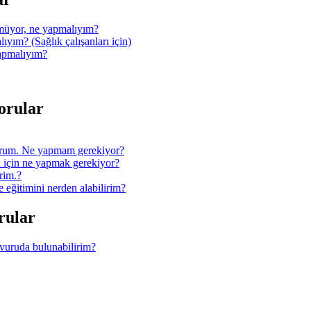
müyor, ne yapmalıyım?
ıyım? (Sağlık çalışanları için)
yapmalıyım?
Sorular
orum. Ne yapmam gerekiyor?
 için ne yapmak gerekiyor?
rim.?
ğitimini nerden alabilirim?
orular
şvuruda bulunabilirim?