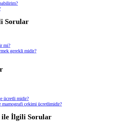
pabilirim?
?
li Sorular
ir mi?
ermek gerekli midir?
r
e ücretli midir?
ve mamografi çekimi ücretlimidir?
le İlgili Sorular