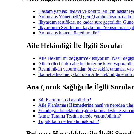
Hastam yatalak, tedavi ve kontrolleri için hastane
Ambulans Yönetmeliği gereği ambulansımızda bulu
İlkyardım sertifikası ne kadar süre geçerlidir. Gü
İlkyardımcı Sertifikamı kaybettim. Yenisini nasıl çı
Ambulans hizmeti ücretli midir?
Aile Hekimliği İle İlgili Sorular
Aile Hekimi mi değiştirmek istiyorum. Nasıl değişt
Aile fertleri farklı aile hekimlerine kayıt yaptırabili
Resmi nikâh yaptırmadan önce sağlık taraması ya
İkamet adresime yakın olan Aile Hekimliğine nüfus
Ana Çocuk Sağlığı ile İlgili Sorula
Süt Kartımı nasıl alabilirim?
Aile Planlaması Hizmetlerine nasıl ve nereden ulaş
Yenidoğan bebeklerde işitme tarama testi ne zaman
İşitme Tarama Testini nerede yaptırabilirim?
Topuk kanı neden alınmaktadır?
Bulaşıcı Hastalıklar ile İlgili Sorul