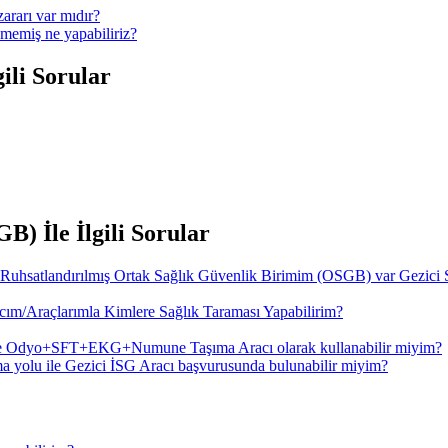
ararı var mıdır?
memiş ne yapabiliriz?
ili Sorular
) İle İlgili Sorular
 Ruhsatlandırılmış Ortak Sağlık Güvenlik Birimim (OSGB) var Gezici 
ım/Araçlarımla Kimlere Sağlık Taraması Yapabilirim?
de Odyo+SFT+EKG+Numune Taşıma Aracı olarak kullanabilir miyim?
a yolu ile Gezici İSG Aracı başvurusunda bulunabilir miyim?