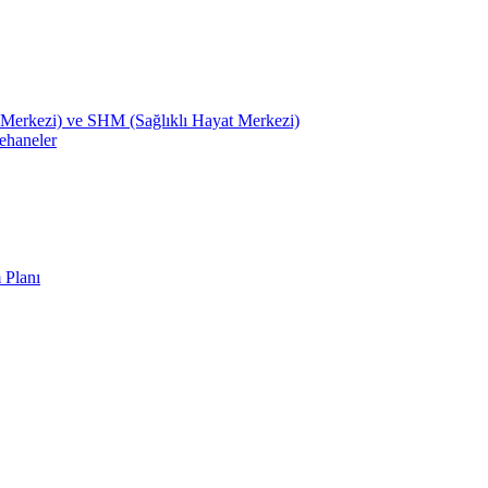
Merkezi) ve SHM (Sağlıklı Hayat Merkezi)
ehaneler
 Planı