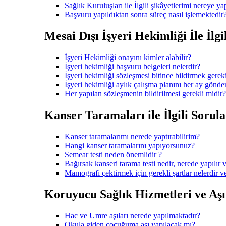
Sağlık Kuruluşları ile İlgili şikâyetlerimi nereye ya
Başvuru yapıldıktan sonra süreç nasıl işlemektedir
Mesai Dışı İşyeri Hekimliği İle İlgi
İşyeri Hekimliği onayını kimler alabilir?
İşyeri hekimliği başvuru belgeleri nelerdir?
İşyeri hekimliği sözleşmesi bitince bildirmek gerek
İşyeri hekimliği aylık çalışma planını her ay gönd
Her yapılan sözleşmenin bildirilmesi gerekli midir?
Kanser Taramaları ile İlgili Sorula
Kanser taramalarımı nerede yaptırabilirim?
Hangi kanser taramalarını yapıyorsunuz?
Semear testi neden önemlidir ?
Bağırsak kanseri tarama testi nedir, nerede yapılır v
Mamografi çektirmek için gerekli şartlar nelerdir 
Koruyucu Sağlık Hizmetleri ve Aşı i
Hac ve Umre aşıları nerede yapılmaktadır?
Okula giden çocuğuma aşı yapılacak mı?