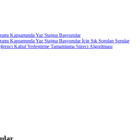
gramı Kapsamında Yaz Stajına Başvurular
ramı Kapsamında Yaz Stajına Başvurular İçin Sık Sorulan Sorular
ı Öğrenci Kabul Yerleştirme Tamamlama Süreci Algoritması
rular