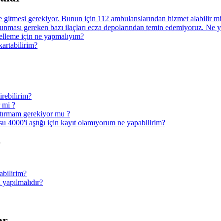
ye gitmesi gerekiyor. Bunun için 112 ambulanslarından hizmet alabilir 
nması gereken bazı ilaçları ecza depolarından temin edemiyoruz. Ne 
ncelleme için ne yapmalıyım?
kartabilirim?
irebilirim?
r mi ?
ptırmam gerekiyor mu ?
u 4000'i aştığı için kayıt olamıyorum ne yapabilirim?
r
abilirim?
 yapılmalıdır?
ar