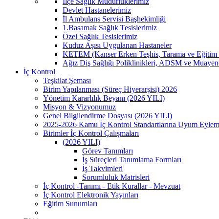
İlçe Sağlık Müdürlüklerimiz
Devlet Hastanelerimiz
İl Ambulans Servisi Başhekimliği
1.Basamak Sağlık Tesislerimiz
Özel Sağlık Tesislerimiz
Kuduz Aşısı Uygulanan Hastaneler
KETEM (Kanser Erken Teşhis, Tarama ve Eğitim 
Ağız Diş Sağlığı Poliklinikleri, ADSM ve Muayen
İç Kontrol
Teşkilat Şeması
Birim Yapılanması (Süreç Hiyerarşisi) 2026
Yönetim Kararlılık Beyanı (2026 YILI)
Misyon & Vizyonumuz
Genel Bilgilendirme Dosyası (2026 YILI)
2025-2026 Kamu İç Kontrol Standartlarına Uyum Eylem
Birimler İç Kontrol Çalışmaları
(2026 YILI)
Görev Tanımları
İş Süreçleri Tanımlama Formları
İş Takvimleri
Sorumluluk Matrisleri
İç Kontrol -Tanımı - Etik Kurallar - Mevzuat
İç Kontrol Elektronik Yayınları
Eğitim Sunumları