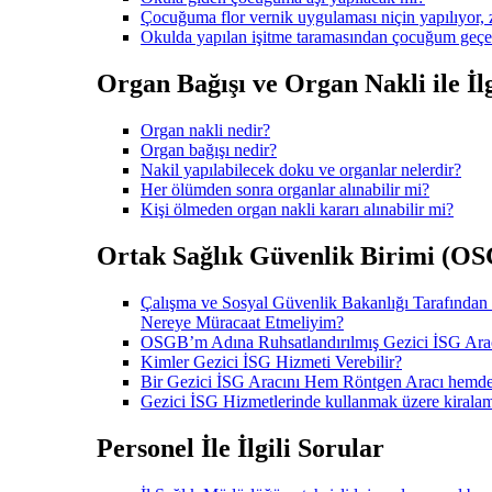
Çocuğuma flor vernik uygulaması niçin yapılıyor, z
Okulda yapılan işitme taramasından çocuğum geçe
Organ Bağışı ve Organ Nakli ile İlg
Organ nakli nedir?
Organ bağışı nedir?
Nakil yapılabilecek doku ve organlar nelerdir?
Her ölümden sonra organlar alınabilir mi?
Kişi ölmeden organ nakli kararı alınabilir mi?
Ortak Sağlık Güvenlik Birimi (OSGB
Çalışma ve Sosyal Güvenlik Bakanlığı Tarafından
Nereye Müracaat Etmeliyim?
OSGB’m Adına Ruhsatlandırılmış Gezici İSG Arac
Kimler Gezici İSG Hizmeti Verebilir?
Bir Gezici İSG Aracını Hem Röntgen Aracı hem
Gezici İSG Hizmetlerinde kullanmak üzere kiralam
Personel İle İlgili Sorular