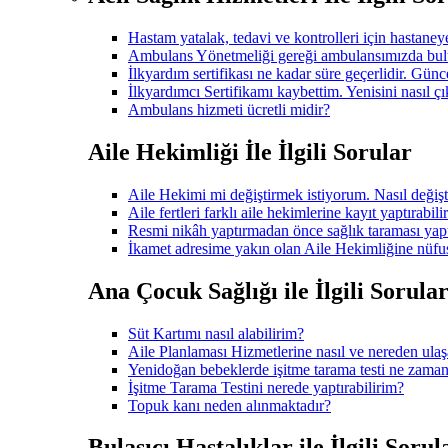
Hastam yatalak, tedavi ve kontrolleri için hastane
Ambulans Yönetmeliği gereği ambulansımızda bulu
İlkyardım sertifikası ne kadar süre geçerlidir. Gü
İlkyardımcı Sertifikamı kaybettim. Yenisini nasıl çı
Ambulans hizmeti ücretli midir?
Aile Hekimliği İle İlgili Sorular
Aile Hekimi mi değiştirmek istiyorum. Nasıl değişt
Aile fertleri farklı aile hekimlerine kayıt yaptırabili
Resmi nikâh yaptırmadan önce sağlık taraması ya
İkamet adresime yakın olan Aile Hekimliğine nüfus
Ana Çocuk Sağlığı ile İlgili Sorula
Süt Kartımı nasıl alabilirim?
Aile Planlaması Hizmetlerine nasıl ve nereden ulaş
Yenidoğan bebeklerde işitme tarama testi ne zaman
İşitme Tarama Testini nerede yaptırabilirim?
Topuk kanı neden alınmaktadır?
Bulaşıcı Hastalıklar ile İlgili Sorul