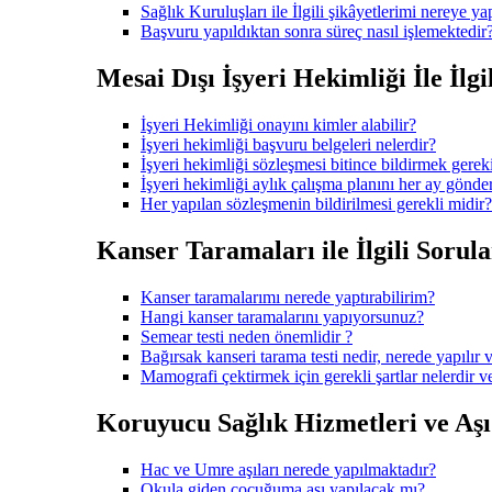
Sağlık Kuruluşları ile İlgili şikâyetlerimi nereye ya
Başvuru yapıldıktan sonra süreç nasıl işlemektedir
Mesai Dışı İşyeri Hekimliği İle İlgi
İşyeri Hekimliği onayını kimler alabilir?
İşyeri hekimliği başvuru belgeleri nelerdir?
İşyeri hekimliği sözleşmesi bitince bildirmek gerek
İşyeri hekimliği aylık çalışma planını her ay gönd
Her yapılan sözleşmenin bildirilmesi gerekli midir?
Kanser Taramaları ile İlgili Sorula
Kanser taramalarımı nerede yaptırabilirim?
Hangi kanser taramalarını yapıyorsunuz?
Semear testi neden önemlidir ?
Bağırsak kanseri tarama testi nedir, nerede yapılır v
Mamografi çektirmek için gerekli şartlar nelerdir 
Koruyucu Sağlık Hizmetleri ve Aşı i
Hac ve Umre aşıları nerede yapılmaktadır?
Okula giden çocuğuma aşı yapılacak mı?