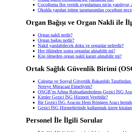
Çocuğuma flor vernik uygulaması niçin yapılıyor, z
Okulda yapılan işitme taramasından çocuğum geçe
Organ Bağışı ve Organ Nakli ile İlg
Organ nakli nedir?
Organ bağışı nedir?
Nakil yapılabilecek doku ve organlar nelerdir?
Her ölümden sonra organlar alınabilir mi?
Kişi ölmeden organ nakli kararı alınabilir mi?
Ortak Sağlık Güvenlik Birimi (OSGB
Çalışma ve Sosyal Güvenlik Bakanlığı Tarafından
Nereye Müracaat Etmeliyim?
OSGB’m Adına Ruhsatlandırılmış Gezici İSG Arac
Kimler Gezici İSG Hizmeti Verebilir?
Bir Gezici İSG Aracını Hem Röntgen Aracı hem
Gezici İSG Hizmetlerinde kullanmak üzere kiralam
Personel İle İlgili Sorular