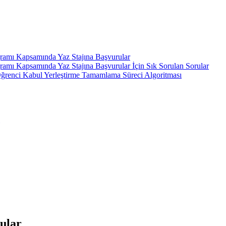
gramı Kapsamında Yaz Stajına Başvurular
ramı Kapsamında Yaz Stajına Başvurular İçin Sık Sorulan Sorular
ı Öğrenci Kabul Yerleştirme Tamamlama Süreci Algoritması
rular