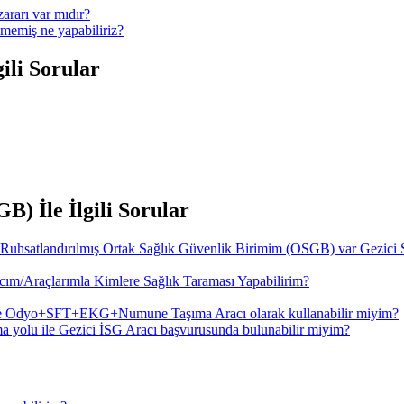
ararı var mıdır?
memiş ne yapabiliriz?
ili Sorular
) İle İlgili Sorular
 Ruhsatlandırılmış Ortak Sağlık Güvenlik Birimim (OSGB) var Gezici 
ım/Araçlarımla Kimlere Sağlık Taraması Yapabilirim?
de Odyo+SFT+EKG+Numune Taşıma Aracı olarak kullanabilir miyim?
a yolu ile Gezici İSG Aracı başvurusunda bulunabilir miyim?