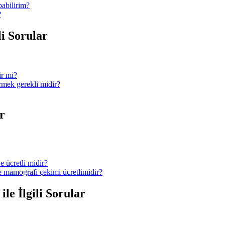
pabilirim?
?
li Sorular
ir mi?
ermek gerekli midir?
r
e ücretli midir?
ve mamografi çekimi ücretlimidir?
le İlgili Sorular