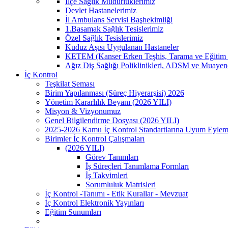
İlçe Sağlık Müdürlüklerimiz
Devlet Hastanelerimiz
İl Ambulans Servisi Başhekimliği
1.Basamak Sağlık Tesislerimiz
Özel Sağlık Tesislerimiz
Kuduz Aşısı Uygulanan Hastaneler
KETEM (Kanser Erken Teşhis, Tarama ve Eğitim 
Ağız Diş Sağlığı Poliklinikleri, ADSM ve Muayen
İç Kontrol
Teşkilat Şeması
Birim Yapılanması (Süreç Hiyerarşisi) 2026
Yönetim Kararlılık Beyanı (2026 YILI)
Misyon & Vizyonumuz
Genel Bilgilendirme Dosyası (2026 YILI)
2025-2026 Kamu İç Kontrol Standartlarına Uyum Eylem
Birimler İç Kontrol Çalışmaları
(2026 YILI)
Görev Tanımları
İş Süreçleri Tanımlama Formları
İş Takvimleri
Sorumluluk Matrisleri
İç Kontrol -Tanımı - Etik Kurallar - Mevzuat
İç Kontrol Elektronik Yayınları
Eğitim Sunumları