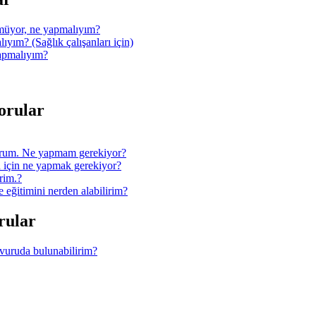
müyor, ne yapmalıyım?
ıyım? (Sağlık çalışanları için)
yapmalıyım?
Sorular
orum. Ne yapmam gerekiyor?
 için ne yapmak gerekiyor?
rim.?
ğitimini nerden alabilirim?
orular
şvuruda bulunabilirim?