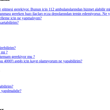
ye gitmesi gerekiyor. Bunun için 112 ambulanslarından hizmet alabilir 
nması gereken bazı ilaçları ecza depolarından temin edemiyoruz. Ne 
ncelleme için ne yapmalıyım?
kartabilirim?
irebilirim?
r mi ?
ptırmam gerekiyor mu ?
u 4000'i aştığı için kayıt olamıyorum ne yapabilirim?
r
abilirim?
 yapılmalıdır?
ar