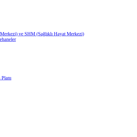
Merkezi) ve SHM (Sağlıklı Hayat Merkezi)
ehaneler
 Planı