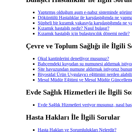
Yaptırmış olduğum aşım e-nabız sisteminde görün
Döküntülü Hastalıklar ile karşılaştığımda ne yapmal
Şüpheli bir kızamık vakasıyla karşılaştığımda ne 
Kızamık hastalığı nedir? Nasıl bulaşır?
Kızamık hastalığı için bulaştırıcılık dönemi nedir?
Çevre ve Toplum Sağlığı ile İlgili 
Okul kantinlerini denetliyor musunuz?
Bahçemdeki kuyudan su numunesi aldırmak istiy
Site havuzundan numune aldırmak istiyoruz bunun
Biyosidal Ürün Uygulayıcı eğitimini nerden alabili
Mesul Müdür Eğitimi ve Mesul Müdür Güncelleme e
Evde Sağlık Hizmetleri ile İlgili S
Evde Sağlık Hizmetleri veriyor musunuz, nasıl ba
Hasta Hakları İle İlgili Sorular
Hasta Hakları ve Sorumlulukları Nelerdir?