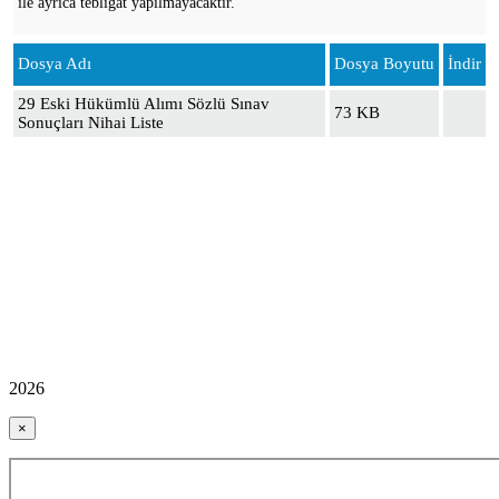
ile ayrıca tebligat yapılmayacaktır.
Dosya Adı
Dosya Boyutu
İndir
29 Eski Hükümlü Alımı Sözlü Sınav
73 KB
Sonuçları Nihai Liste
2026
×