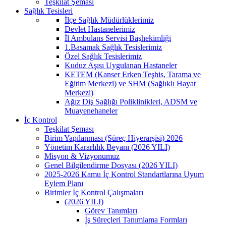
Teşkilat Şeması
Sağlık Tesisleri
İlçe Sağlık Müdürlüklerimiz
Devlet Hastanelerimiz
İl Ambulans Servisi Başhekimliği
1.Basamak Sağlık Tesislerimiz
Özel Sağlık Tesislerimiz
Kuduz Aşısı Uygulanan Hastaneler
KETEM (Kanser Erken Teşhis, Tarama ve
Eğitim Merkezi) ve SHM (Sağlıklı Hayat
Merkezi)
Ağız Diş Sağlığı Poliklinikleri, ADSM ve
Muayenehaneler
İç Kontrol
Teşkilat Şeması
Birim Yapılanması (Süreç Hiyerarşisi) 2026
Yönetim Kararlılık Beyanı (2026 YILI)
Misyon & Vizyonumuz
Genel Bilgilendirme Dosyası (2026 YILI)
2025-2026 Kamu İç Kontrol Standartlarına Uyum
Eylem Planı
Birimler İç Kontrol Çalışmaları
(2026 YILI)
Görev Tanımları
İş Süreçleri Tanımlama Formları