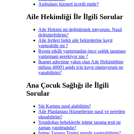
Ambulans hizmeti ücretli midir?
Aile Hekimliği İle İlgili Sorular
Aile Hekimi mi değiştirmek istiyorum. Nasıl
değiştirebilirim?
Aile fertleri farklı aile hekimlerine kayıt
yaptırabilir mi ?
Resmi nikâh yaptırmadan önce sağlık taraması
yaptırmam gerekiyor mu ?
İkamet adresime yakın olan Aile Hekimliğine
nüfusu 4000'i aştığı için kayıt olamıyorum ne
yapabilirim?
Ana Çocuk Sağlığı ile İlgili
Sorular
Süt Kartımı nasıl alabilirim?
Aile Planlaması Hizmetlerine nasıl ve nereden
ulaşabilirim?
Yenidoğan bebeklerde işitme tarama testi ne
zaman yapılmalıdır?
İşitme Tarama Testini nerede yaptırabilirim?