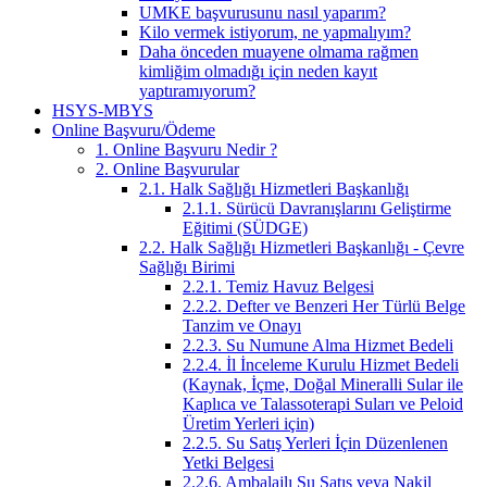
UMKE başvurusunu nasıl yaparım?
Kilo vermek istiyorum, ne yapmalıyım?
Daha önceden muayene olmama rağmen
kimliğim olmadığı için neden kayıt
yaptıramıyorum?
HSYS-MBYS
Online Başvuru/Ödeme
1. Online Başvuru Nedir ?
2. Online Başvurular
2.1. Halk Sağlığı Hizmetleri Başkanlığı
2.1.1. Sürücü Davranışlarını Geliştirme
Eğitimi (SÜDGE)
2.2. Halk Sağlığı Hizmetleri Başkanlığı - Çevre
Sağlığı Birimi
2.2.1. Temiz Havuz Belgesi
2.2.2. Defter ve Benzeri Her Türlü Belge
Tanzim ve Onayı
2.2.3. Su Numune Alma Hizmet Bedeli
2.2.4. İl İnceleme Kurulu Hizmet Bedeli
(Kaynak, İçme, Doğal Mineralli Sular ile
Kaplıca ve Talassoterapi Suları ve Peloid
Üretim Yerleri için)
2.2.5. Su Satış Yerleri İçin Düzenlenen
Yetki Belgesi
2.2.6. Ambalajlı Su Satış veya Nakil