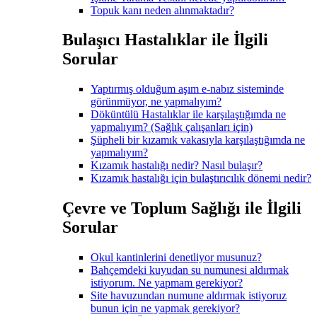
Topuk kanı neden alınmaktadır?
Bulaşıcı Hastalıklar ile İlgili
Sorular
Yaptırmış olduğum aşım e-nabız sisteminde
görünmüyor, ne yapmalıyım?
Döküntülü Hastalıklar ile karşılaştığımda ne
yapmalıyım? (Sağlık çalışanları için)
Şüpheli bir kızamık vakasıyla karşılaştığımda ne
yapmalıyım?
Kızamık hastalığı nedir? Nasıl bulaşır?
Kızamık hastalığı için bulaştırıcılık dönemi nedir?
Çevre ve Toplum Sağlığı ile İlgili
Sorular
Okul kantinlerini denetliyor musunuz?
Bahçemdeki kuyudan su numunesi aldırmak
istiyorum. Ne yapmam gerekiyor?
Site havuzundan numune aldırmak istiyoruz
bunun için ne yapmak gerekiyor?