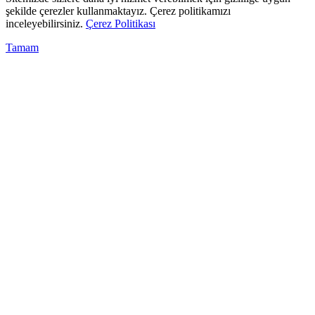
şekilde çerezler kullanmaktayız. Çerez politikamızı
inceleyebilirsiniz.
Çerez Politikası
Tamam