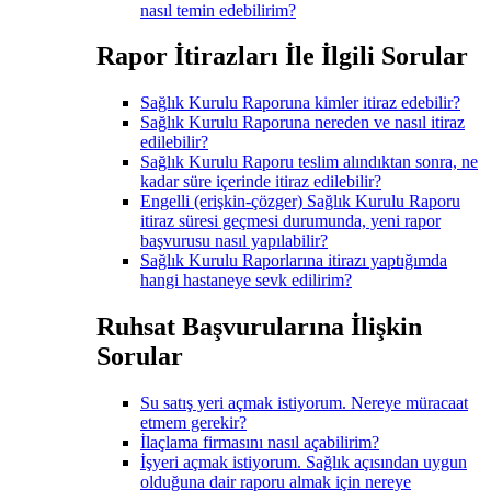
nasıl temin edebilirim?
Rapor İtirazları İle İlgili Sorular
Sağlık Kurulu Raporuna kimler itiraz edebilir?
Sağlık Kurulu Raporuna nereden ve nasıl itiraz
edilebilir?
Sağlık Kurulu Raporu teslim alındıktan sonra, ne
kadar süre içerinde itiraz edilebilir?
Engelli (erişkin-çözger) Sağlık Kurulu Raporu
itiraz süresi geçmesi durumunda, yeni rapor
başvurusu nasıl yapılabilir?
Sağlık Kurulu Raporlarına itirazı yaptığımda
hangi hastaneye sevk edilirim?
Ruhsat Başvurularına İlişkin
Sorular
Su satış yeri açmak istiyorum. Nereye müracaat
etmem gerekir?
İlaçlama firmasını nasıl açabilirim?
İşyeri açmak istiyorum. Sağlık açısından uygun
olduğuna dair raporu almak için nereye