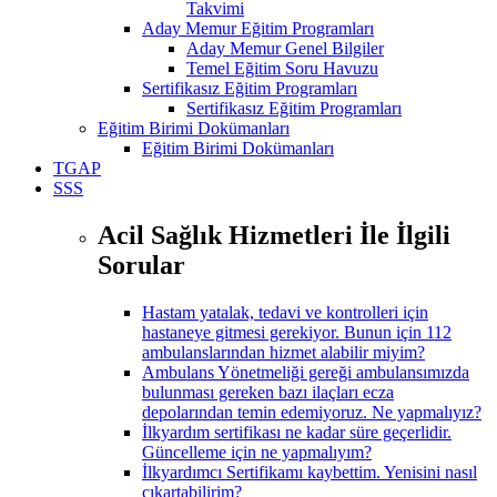
Takvimi
Aday Memur Eğitim Programları
Aday Memur Genel Bilgiler
Temel Eğitim Soru Havuzu
Sertifikasız Eğitim Programları
Sertifikasız Eğitim Programları
Eğitim Birimi Dokümanları
Eğitim Birimi Dokümanları
TGAP
SSS
Acil Sağlık Hizmetleri İle İlgili
Sorular
Hastam yatalak, tedavi ve kontrolleri için
hastaneye gitmesi gerekiyor. Bunun için 112
ambulanslarından hizmet alabilir miyim?
Ambulans Yönetmeliği gereği ambulansımızda
bulunması gereken bazı ilaçları ecza
depolarından temin edemiyoruz. Ne yapmalıyız?
İlkyardım sertifikası ne kadar süre geçerlidir.
Güncelleme için ne yapmalıyım?
İlkyardımcı Sertifikamı kaybettim. Yenisini nasıl
çıkartabilirim?