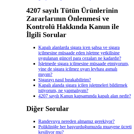
4207 sayılı Tütün Ürünlerinin
Zararlarının Önlenmesi ve
Kontrolü Hakkında Kanun ile
İlgili Sorular
Kapalı alanlarda sigara içen şahsa ve sigara
içilmesine müsaade eden işletme yetkilisine
uygulanan güncel para cezaları ne kadardır?
İşletmede sigara içilmesine müsaade etmiyorum,
yine de sigara içilmez uyarı levhası asmalı
mıyım?
Sigarayı nasıl bırakabilirim?
Kapalı alanda sigara içilen işletmeleri bildirmek
istiyorum, ne yapmalıyım?
4207 sayılı Kanun kapsamında kapalı alan nedir?
Diğer Sorular
Randevuyu nereden almamız gerekiyor?
Polikliniğe her başvurduğumuzda muayene ücreti
kesiliyor mu?