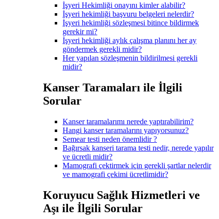
İşyeri Hekimliği onayını kimler alabilir?
İşyeri hekimliği başvuru belgeleri nelerdir?
İşyeri hekimliği sözleşmesi bitince bildirmek
gerekir mi?
İşyeri hekimliği aylık çalışma planını her ay
göndermek gerekli midir?
Her yapılan sözleşmenin bildirilmesi gerekli
midir?
Kanser Taramaları ile İlgili
Sorular
Kanser taramalarımı nerede yaptırabilirim?
Hangi kanser taramalarını yapıyorsunuz?
Semear testi neden önemlidir ?
Bağırsak kanseri tarama testi nedir, nerede yapılır
ve ücretli midir?
Mamografi çektirmek için gerekli şartlar nelerdir
ve mamografi çekimi ücretlimidir?
Koruyucu Sağlık Hizmetleri ve
Aşı ile İlgili Sorular