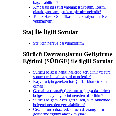
başvurabilirim?
Ambalajlı su satışı yapmak istiyorum. Resmi
olarak yapmam gereken işlemler nelerdir?
Temiz Havuz Sertifikası almak istiyorum. Ne
yapmalıyım?
Staj İle İlgili Sorular
Staj için nereye başvurabilirim?
Sürücü Davranışlarını Geliştirme
Eğitimi (SÜDGE) ile ilgili Sorular
Sürücü belgesi hangi hallerde geri alınır ve süre
sonucu teslim alma şartları nelerdir?
Başvuru için gereken fotoğraflar biometrik mi
olmalı?
Geri alma tutanağı (ceza tutanağı) ya da sürücü
belgesi detay bilgilerini nereden alabilirim?
Sürücü belgem 2.kez geri alındı, süre bitiminde
belgemi nereden geri alabilirim?
Ceza türüm cihaz red, sürücü davranışlarını
geliştirme eğitimi alacak mıyım?