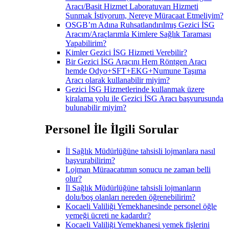
Aracı/Basit Hizmet Laboratuvarı Hizmeti
Sunmak İstiyorum, Nereye Müracaat Etmeliyim?
OSGB’m Adına Ruhsatlandırılmış Gezici İSG
Aracım/Araçlarımla Kimlere Sağlık Taraması
Yapabilirim?
Kimler Gezici İSG Hizmeti Verebilir?
Bir Gezici İSG Aracını Hem Röntgen Aracı
hemde Odyo+SFT+EKG+Numune Taşıma
Aracı olarak kullanabilir miyim?
Gezici İSG Hizmetlerinde kullanmak üzere
kiralama yolu ile Gezici İSG Aracı başvurusunda
bulunabilir miyim?
Personel İle İlgili Sorular
İl Sağlık Müdürlüğüne tahsisli lojmanlara nasıl
başvurabilirim?
Lojman Müraacatımın sonucu ne zaman belli
olur?
İl Sağlık Müdürlüğüne tahsisli lojmanların
dolu/boş olanları nereden öğrenebilirim?
Kocaeli Valiliği Yemekhanesinde personel öğle
yemeği ücreti ne kadardır?
Kocaeli Valiliği Yemekhanesi yemek fişlerini