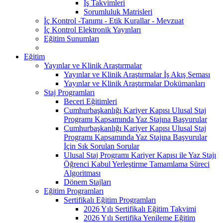
İş Takvimleri
Sorumluluk Matrisleri
İç Kontrol -Tanımı - Etik Kurallar - Mevzuat
İç Kontrol Elektronik Yayınları
Eğitim Sunumları
Eğitim
Yayınlar ve Klinik Araştırmalar
Yayınlar ve Klinik Araştırmalar İş Akış Şeması
Yayınlar ve Klinik Araştırmalar Dokümanları
Staj Programları
Beceri Eğitimleri
Cumhurbaşkanlığı Kariyer Kapısı Ulusal Staj
Programı Kapsamında Yaz Stajına Başvurular
Cumhurbaşkanlığı Kariyer Kapısı Ulusal Staj
Programı Kapsamında Yaz Stajına Başvurular
İçin Sık Sorulan Sorular
Ulusal Staj Programı Kariyer Kapısı ile Yaz Stajı
Öğrenci Kabul Yerleştirme Tamamlama Süreci
Algoritması
Dönem Stajları
Eğitim Programları
Sertifikalı Eğitim Programları
2026 Yılı Sertifikalı Eğitim Takvimi
2026 Yılı Sertifika Yenileme Eğitim