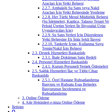
Araçları İçin Yetki Belgesi
2.2.7. Ambalajlı Su Satış veya Nakil
Araçları İçin Yetki Belgesinde Yenileme
2.2.8. Her Türlü Mesul Müdürlük Belgesi
(Su İşletmeleri, Kaplıca, Talasso Terapi Ve
Peloid Üretim Yerleri İle Biyosidal Ürün
Uygulayıcıları İçin)
2.2.9. Su Satış Yerleri İçin Düzenlenen
Yetki Belgesine Ek İmla Şekli İlavesi
2.2.10. Tankerle İçme- Kullanma Suyu
Temin/Nakil İzin Belgesi
2.3. Destek Hizmetleri Başkanlığı
2.3.1. İhale Doküman Satış Bedeli
2.4. Personel Hizmetleri Başkanlığı
2.4.1. Kurum Personeli Yemek Ödemeleri
2.5. Sağlık Hizmetleri İlaç ve Tıbbi Cihaz
Başkanlığı
2.5.1. Özel Hastane Ruhsatlandırma
Başvuru ve Ruhsata Esas Belgeler,
Başvurunun İncelenmesi ve
Ruhsatlandırma
3. Online Ödeme
4. Aile Hekimleri e-imza Online Ödeme
İletişim