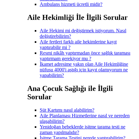
Ambulans hizmeti ücretli midir?
Aile Hekimliği İle İlgili Sorular
Aile Hekimi mi değiştirmek istiyorum. Nasıl
değiştirebilirim?
Aile fertleri farklı aile hekimlerine kayıt
yaptırabilir mi ?
Resmi nikâh yaptırmadan önce sağlık taraması
yaptırmam gerekiyor mu ?
İkamet adresime yakın olan Aile Hekimliğine
nüfusu 4000'i aştığı için kayıt olamıyorum ne
yapabilirim?
Ana Çocuk Sağlığı ile İlgili
Sorular
Süt Kartımı nasıl alabilirim?
Aile Planlaması Hizmetlerine nasıl ve nereden
ulaşabilirim?
Yenidoğan bebeklerde işitme tarama testi ne
zaman yapılmalıdır?
İşitme Tarama Testini nerede yaptırabilirim?