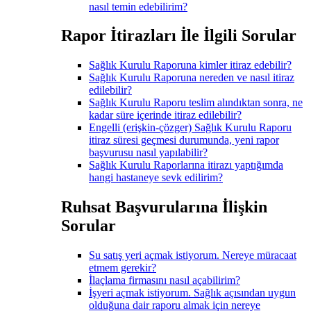
nasıl temin edebilirim?
Rapor İtirazları İle İlgili Sorular
Sağlık Kurulu Raporuna kimler itiraz edebilir?
Sağlık Kurulu Raporuna nereden ve nasıl itiraz
edilebilir?
Sağlık Kurulu Raporu teslim alındıktan sonra, ne
kadar süre içerinde itiraz edilebilir?
Engelli (erişkin-çözger) Sağlık Kurulu Raporu
itiraz süresi geçmesi durumunda, yeni rapor
başvurusu nasıl yapılabilir?
Sağlık Kurulu Raporlarına itirazı yaptığımda
hangi hastaneye sevk edilirim?
Ruhsat Başvurularına İlişkin
Sorular
Su satış yeri açmak istiyorum. Nereye müracaat
etmem gerekir?
İlaçlama firmasını nasıl açabilirim?
İşyeri açmak istiyorum. Sağlık açısından uygun
olduğuna dair raporu almak için nereye