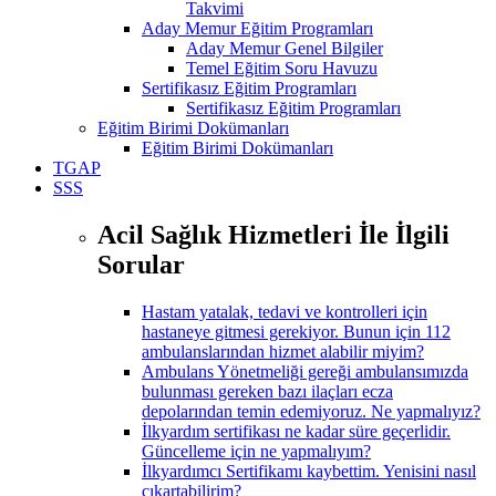
Takvimi
Aday Memur Eğitim Programları
Aday Memur Genel Bilgiler
Temel Eğitim Soru Havuzu
Sertifikasız Eğitim Programları
Sertifikasız Eğitim Programları
Eğitim Birimi Dokümanları
Eğitim Birimi Dokümanları
TGAP
SSS
Acil Sağlık Hizmetleri İle İlgili
Sorular
Hastam yatalak, tedavi ve kontrolleri için
hastaneye gitmesi gerekiyor. Bunun için 112
ambulanslarından hizmet alabilir miyim?
Ambulans Yönetmeliği gereği ambulansımızda
bulunması gereken bazı ilaçları ecza
depolarından temin edemiyoruz. Ne yapmalıyız?
İlkyardım sertifikası ne kadar süre geçerlidir.
Güncelleme için ne yapmalıyım?
İlkyardımcı Sertifikamı kaybettim. Yenisini nasıl
çıkartabilirim?