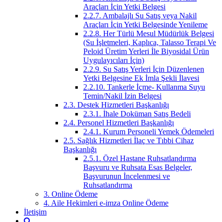
Araçları İçin Yetki Belgesi
2.2.7. Ambalajlı Su Satış veya Nakil
Araçları İçin Yetki Belgesinde Yenileme
2.2.8. Her Türlü Mesul Müdürlük Belgesi
(Su İşletmeleri, Kaplıca, Talasso Terapi Ve
Peloid Üretim Yerleri İle Biyosidal Ürün
Uygulayıcıları İçin)
2.2.9. Su Satış Yerleri İçin Düzenlenen
Yetki Belgesine Ek İmla Şekli İlavesi
2.2.10. Tankerle İçme- Kullanma Suyu
Temin/Nakil İzin Belgesi
2.3. Destek Hizmetleri Başkanlığı
2.3.1. İhale Doküman Satış Bedeli
2.4. Personel Hizmetleri Başkanlığı
2.4.1. Kurum Personeli Yemek Ödemeleri
2.5. Sağlık Hizmetleri İlaç ve Tıbbi Cihaz
Başkanlığı
2.5.1. Özel Hastane Ruhsatlandırma
Başvuru ve Ruhsata Esas Belgeler,
Başvurunun İncelenmesi ve
Ruhsatlandırma
3. Online Ödeme
4. Aile Hekimleri e-imza Online Ödeme
İletişim