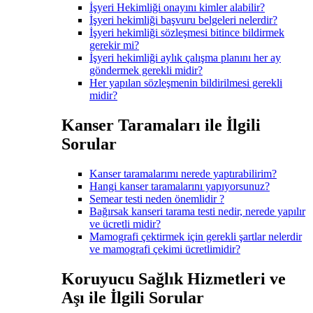
İşyeri Hekimliği onayını kimler alabilir?
İşyeri hekimliği başvuru belgeleri nelerdir?
İşyeri hekimliği sözleşmesi bitince bildirmek
gerekir mi?
İşyeri hekimliği aylık çalışma planını her ay
göndermek gerekli midir?
Her yapılan sözleşmenin bildirilmesi gerekli
midir?
Kanser Taramaları ile İlgili
Sorular
Kanser taramalarımı nerede yaptırabilirim?
Hangi kanser taramalarını yapıyorsunuz?
Semear testi neden önemlidir ?
Bağırsak kanseri tarama testi nedir, nerede yapılır
ve ücretli midir?
Mamografi çektirmek için gerekli şartlar nelerdir
ve mamografi çekimi ücretlimidir?
Koruyucu Sağlık Hizmetleri ve
Aşı ile İlgili Sorular