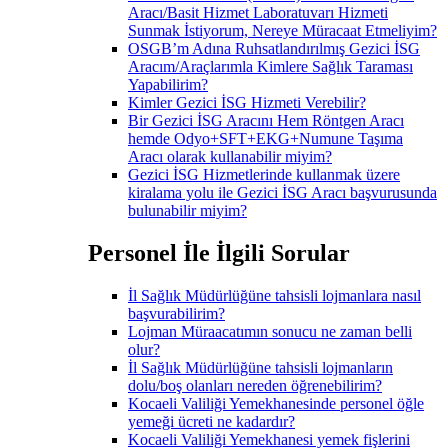
Aracı/Basit Hizmet Laboratuvarı Hizmeti
Sunmak İstiyorum, Nereye Müracaat Etmeliyim?
OSGB’m Adına Ruhsatlandırılmış Gezici İSG
Aracım/Araçlarımla Kimlere Sağlık Taraması
Yapabilirim?
Kimler Gezici İSG Hizmeti Verebilir?
Bir Gezici İSG Aracını Hem Röntgen Aracı
hemde Odyo+SFT+EKG+Numune Taşıma
Aracı olarak kullanabilir miyim?
Gezici İSG Hizmetlerinde kullanmak üzere
kiralama yolu ile Gezici İSG Aracı başvurusunda
bulunabilir miyim?
Personel İle İlgili Sorular
İl Sağlık Müdürlüğüne tahsisli lojmanlara nasıl
başvurabilirim?
Lojman Müraacatımın sonucu ne zaman belli
olur?
İl Sağlık Müdürlüğüne tahsisli lojmanların
dolu/boş olanları nereden öğrenebilirim?
Kocaeli Valiliği Yemekhanesinde personel öğle
yemeği ücreti ne kadardır?
Kocaeli Valiliği Yemekhanesi yemek fişlerini