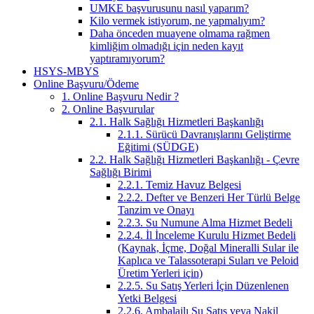
UMKE başvurusunu nasıl yaparım?
Kilo vermek istiyorum, ne yapmalıyım?
Daha önceden muayene olmama rağmen
kimliğim olmadığı için neden kayıt
yaptıramıyorum?
HSYS-MBYS
Online Başvuru/Ödeme
1. Online Başvuru Nedir ?
2. Online Başvurular
2.1. Halk Sağlığı Hizmetleri Başkanlığı
2.1.1. Sürücü Davranışlarını Geliştirme
Eğitimi (SÜDGE)
2.2. Halk Sağlığı Hizmetleri Başkanlığı - Çevre
Sağlığı Birimi
2.2.1. Temiz Havuz Belgesi
2.2.2. Defter ve Benzeri Her Türlü Belge
Tanzim ve Onayı
2.2.3. Su Numune Alma Hizmet Bedeli
2.2.4. İl İnceleme Kurulu Hizmet Bedeli
(Kaynak, İçme, Doğal Mineralli Sular ile
Kaplıca ve Talassoterapi Suları ve Peloid
Üretim Yerleri için)
2.2.5. Su Satış Yerleri İçin Düzenlenen
Yetki Belgesi
2.2.6. Ambalajlı Su Satış veya Nakil