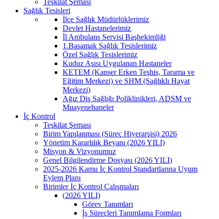
Teşkilat Şeması
Sağlık Tesisleri
İlçe Sağlık Müdürlüklerimiz
Devlet Hastanelerimiz
İl Ambulans Servisi Başhekimliği
1.Basamak Sağlık Tesislerimiz
Özel Sağlık Tesislerimiz
Kuduz Aşısı Uygulanan Hastaneler
KETEM (Kanser Erken Teşhis, Tarama ve
Eğitim Merkezi) ve SHM (Sağlıklı Hayat
Merkezi)
Ağız Diş Sağlığı Poliklinikleri, ADSM ve
Muayenehaneler
İç Kontrol
Teşkilat Şeması
Birim Yapılanması (Süreç Hiyerarşisi) 2026
Yönetim Kararlılık Beyanı (2026 YILI)
Misyon & Vizyonumuz
Genel Bilgilendirme Dosyası (2026 YILI)
2025-2026 Kamu İç Kontrol Standartlarına Uyum
Eylem Planı
Birimler İç Kontrol Çalışmaları
(2026 YILI)
Görev Tanımları
İş Süreçleri Tanımlama Formları