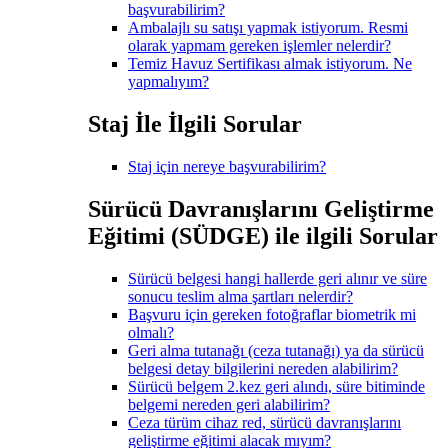
başvurabilirim?
Ambalajlı su satışı yapmak istiyorum. Resmi
olarak yapmam gereken işlemler nelerdir?
Temiz Havuz Sertifikası almak istiyorum. Ne
yapmalıyım?
Staj İle İlgili Sorular
Staj için nereye başvurabilirim?
Sürücü Davranışlarını Geliştirme
Eğitimi (SÜDGE) ile ilgili Sorular
Sürücü belgesi hangi hallerde geri alınır ve süre
sonucu teslim alma şartları nelerdir?
Başvuru için gereken fotoğraflar biometrik mi
olmalı?
Geri alma tutanağı (ceza tutanağı) ya da sürücü
belgesi detay bilgilerini nereden alabilirim?
Sürücü belgem 2.kez geri alındı, süre bitiminde
belgemi nereden geri alabilirim?
Ceza türüm cihaz red, sürücü davranışlarını
geliştirme eğitimi alacak mıyım?