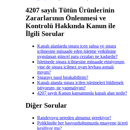
4207 sayılı Tütün Ürünlerinin
Zararlarının Önlenmesi ve
Kontrolü Hakkında Kanun ile
İlgili Sorular
Kapalı alanlarda sigara içen şahsa ve sigara
içilmesine müsaade eden işletme yetkilisine
uygulanan güncel para cezaları ne kadardır?
İşletmede sigara içilmesine müsaade etmiyorum,
yine de sigara içilmez uyarı levhası asmalı
mıyım?
Sigarayı nasıl bırakabilirim?
Kapalı alanda sigara içilen işletmeleri bildirmek
istiyorum, ne yapmalıyım?
4207 sayılı Kanun kapsamında kapalı alan nedir?
Diğer Sorular
Randevuyu nereden almamız gerekiyor?
Polikliniğe her başvurduğumuzda muayene ücreti
kesiliyor mu?