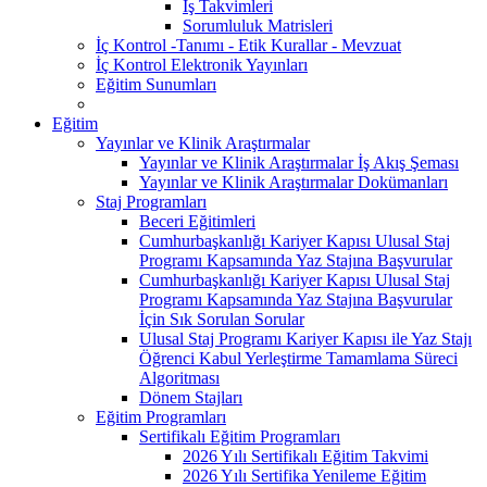
İş Takvimleri
Sorumluluk Matrisleri
İç Kontrol -Tanımı - Etik Kurallar - Mevzuat
İç Kontrol Elektronik Yayınları
Eğitim Sunumları
Eğitim
Yayınlar ve Klinik Araştırmalar
Yayınlar ve Klinik Araştırmalar İş Akış Şeması
Yayınlar ve Klinik Araştırmalar Dokümanları
Staj Programları
Beceri Eğitimleri
Cumhurbaşkanlığı Kariyer Kapısı Ulusal Staj
Programı Kapsamında Yaz Stajına Başvurular
Cumhurbaşkanlığı Kariyer Kapısı Ulusal Staj
Programı Kapsamında Yaz Stajına Başvurular
İçin Sık Sorulan Sorular
Ulusal Staj Programı Kariyer Kapısı ile Yaz Stajı
Öğrenci Kabul Yerleştirme Tamamlama Süreci
Algoritması
Dönem Stajları
Eğitim Programları
Sertifikalı Eğitim Programları
2026 Yılı Sertifikalı Eğitim Takvimi
2026 Yılı Sertifika Yenileme Eğitim