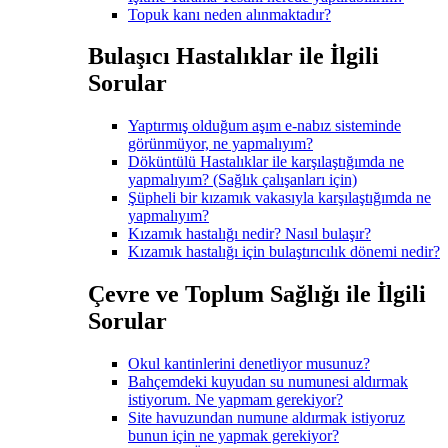
Topuk kanı neden alınmaktadır?
Bulaşıcı Hastalıklar ile İlgili
Sorular
Yaptırmış olduğum aşım e-nabız sisteminde
görünmüyor, ne yapmalıyım?
Döküntülü Hastalıklar ile karşılaştığımda ne
yapmalıyım? (Sağlık çalışanları için)
Şüpheli bir kızamık vakasıyla karşılaştığımda ne
yapmalıyım?
Kızamık hastalığı nedir? Nasıl bulaşır?
Kızamık hastalığı için bulaştırıcılık dönemi nedir?
Çevre ve Toplum Sağlığı ile İlgili
Sorular
Okul kantinlerini denetliyor musunuz?
Bahçemdeki kuyudan su numunesi aldırmak
istiyorum. Ne yapmam gerekiyor?
Site havuzundan numune aldırmak istiyoruz
bunun için ne yapmak gerekiyor?