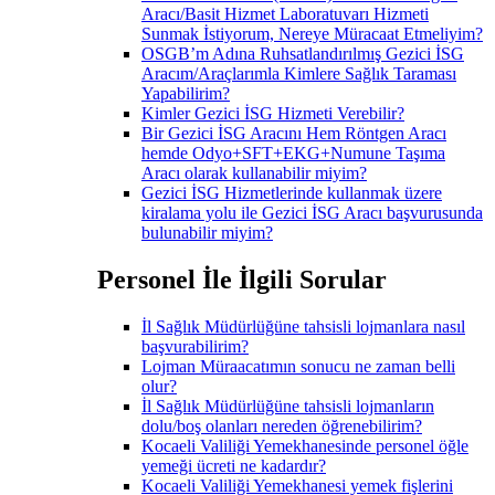
Aracı/Basit Hizmet Laboratuvarı Hizmeti
Sunmak İstiyorum, Nereye Müracaat Etmeliyim?
OSGB’m Adına Ruhsatlandırılmış Gezici İSG
Aracım/Araçlarımla Kimlere Sağlık Taraması
Yapabilirim?
Kimler Gezici İSG Hizmeti Verebilir?
Bir Gezici İSG Aracını Hem Röntgen Aracı
hemde Odyo+SFT+EKG+Numune Taşıma
Aracı olarak kullanabilir miyim?
Gezici İSG Hizmetlerinde kullanmak üzere
kiralama yolu ile Gezici İSG Aracı başvurusunda
bulunabilir miyim?
Personel İle İlgili Sorular
İl Sağlık Müdürlüğüne tahsisli lojmanlara nasıl
başvurabilirim?
Lojman Müraacatımın sonucu ne zaman belli
olur?
İl Sağlık Müdürlüğüne tahsisli lojmanların
dolu/boş olanları nereden öğrenebilirim?
Kocaeli Valiliği Yemekhanesinde personel öğle
yemeği ücreti ne kadardır?
Kocaeli Valiliği Yemekhanesi yemek fişlerini