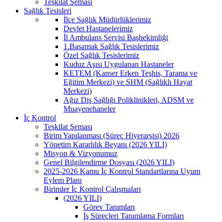
Teşkilat Şeması
Sağlık Tesisleri
İlçe Sağlık Müdürlüklerimiz
Devlet Hastanelerimiz
İl Ambulans Servisi Başhekimliği
1.Basamak Sağlık Tesislerimiz
Özel Sağlık Tesislerimiz
Kuduz Aşısı Uygulanan Hastaneler
KETEM (Kanser Erken Teşhis, Tarama ve
Eğitim Merkezi) ve SHM (Sağlıklı Hayat
Merkezi)
Ağız Diş Sağlığı Poliklinikleri, ADSM ve
Muayenehaneler
İç Kontrol
Teşkilat Şeması
Birim Yapılanması (Süreç Hiyerarşisi) 2026
Yönetim Kararlılık Beyanı (2026 YILI)
Misyon & Vizyonumuz
Genel Bilgilendirme Dosyası (2026 YILI)
2025-2026 Kamu İç Kontrol Standartlarına Uyum
Eylem Planı
Birimler İç Kontrol Çalışmaları
(2026 YILI)
Görev Tanımları
İş Süreçleri Tanımlama Formları