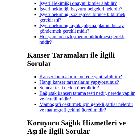
İşyeri Hekimliği onayını kimler alabilir?
İşyeri hekimliği başvuru belgeleri nelerdir?
İşyeri hekimliği sözleşmesi bitince bildirmek
gerekir mi?
İşyeri hekimliği aylık çalışma planını her ay
göndermek gerekli midir?
Her yapılan sözleşmenin bildirilmesi gerekli
midir?
Kanser Taramaları ile İlgili
Sorular
Kanser taramalarımı nerede yaptırabilirim?
Hangi kanser taramalarını yapıyorsunuz?
Semear testi neden önemlidir ?
Bağırsak kanseri tarama testi nedir, nerede yapılır
ve ücretli midir?
Mamografi çektirmek için gerekli şartlar nelerdir
ve mamografi çekimi ücretlimidir?
Koruyucu Sağlık Hizmetleri ve
Aşı ile İlgili Sorular