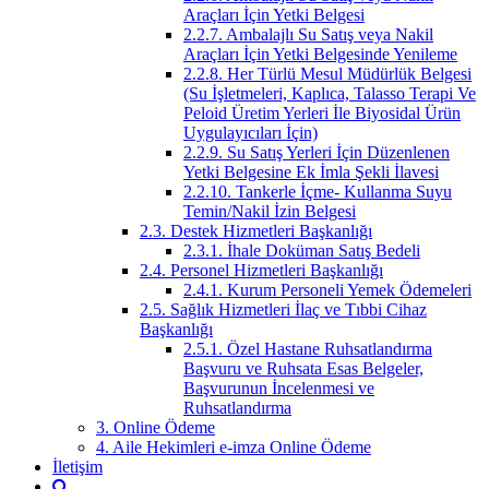
Araçları İçin Yetki Belgesi
2.2.7. Ambalajlı Su Satış veya Nakil
Araçları İçin Yetki Belgesinde Yenileme
2.2.8. Her Türlü Mesul Müdürlük Belgesi
(Su İşletmeleri, Kaplıca, Talasso Terapi Ve
Peloid Üretim Yerleri İle Biyosidal Ürün
Uygulayıcıları İçin)
2.2.9. Su Satış Yerleri İçin Düzenlenen
Yetki Belgesine Ek İmla Şekli İlavesi
2.2.10. Tankerle İçme- Kullanma Suyu
Temin/Nakil İzin Belgesi
2.3. Destek Hizmetleri Başkanlığı
2.3.1. İhale Doküman Satış Bedeli
2.4. Personel Hizmetleri Başkanlığı
2.4.1. Kurum Personeli Yemek Ödemeleri
2.5. Sağlık Hizmetleri İlaç ve Tıbbi Cihaz
Başkanlığı
2.5.1. Özel Hastane Ruhsatlandırma
Başvuru ve Ruhsata Esas Belgeler,
Başvurunun İncelenmesi ve
Ruhsatlandırma
3. Online Ödeme
4. Aile Hekimleri e-imza Online Ödeme
İletişim