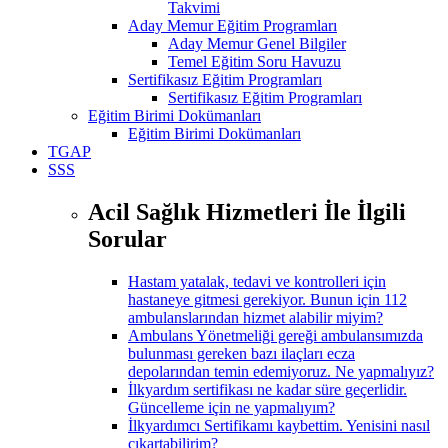
Takvimi
Aday Memur Eğitim Programları
Aday Memur Genel Bilgiler
Temel Eğitim Soru Havuzu
Sertifikasız Eğitim Programları
Sertifikasız Eğitim Programları
Eğitim Birimi Dokümanları
Eğitim Birimi Dokümanları
TGAP
SSS
Acil Sağlık Hizmetleri İle İlgili
Sorular
Hastam yatalak, tedavi ve kontrolleri için
hastaneye gitmesi gerekiyor. Bunun için 112
ambulanslarından hizmet alabilir miyim?
Ambulans Yönetmeliği gereği ambulansımızda
bulunması gereken bazı ilaçları ecza
depolarından temin edemiyoruz. Ne yapmalıyız?
İlkyardım sertifikası ne kadar süre geçerlidir.
Güncelleme için ne yapmalıyım?
İlkyardımcı Sertifikamı kaybettim. Yenisini nasıl
çıkartabilirim?