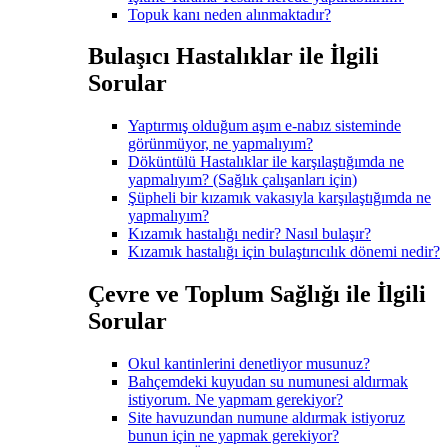
Topuk kanı neden alınmaktadır?
Bulaşıcı Hastalıklar ile İlgili
Sorular
Yaptırmış olduğum aşım e-nabız sisteminde
görünmüyor, ne yapmalıyım?
Döküntülü Hastalıklar ile karşılaştığımda ne
yapmalıyım? (Sağlık çalışanları için)
Şüpheli bir kızamık vakasıyla karşılaştığımda ne
yapmalıyım?
Kızamık hastalığı nedir? Nasıl bulaşır?
Kızamık hastalığı için bulaştırıcılık dönemi nedir?
Çevre ve Toplum Sağlığı ile İlgili
Sorular
Okul kantinlerini denetliyor musunuz?
Bahçemdeki kuyudan su numunesi aldırmak
istiyorum. Ne yapmam gerekiyor?
Site havuzundan numune aldırmak istiyoruz
bunun için ne yapmak gerekiyor?