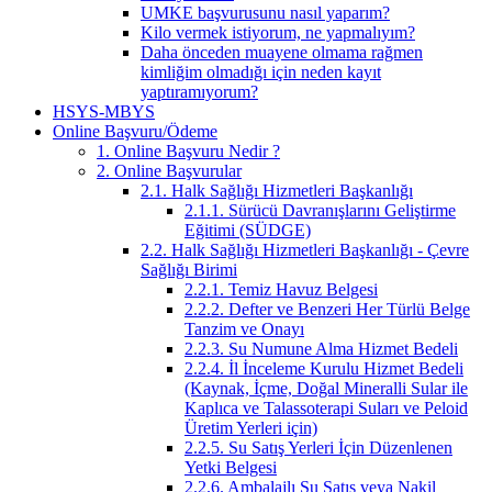
UMKE başvurusunu nasıl yaparım?
Kilo vermek istiyorum, ne yapmalıyım?
Daha önceden muayene olmama rağmen
kimliğim olmadığı için neden kayıt
yaptıramıyorum?
HSYS-MBYS
Online Başvuru/Ödeme
1. Online Başvuru Nedir ?
2. Online Başvurular
2.1. Halk Sağlığı Hizmetleri Başkanlığı
2.1.1. Sürücü Davranışlarını Geliştirme
Eğitimi (SÜDGE)
2.2. Halk Sağlığı Hizmetleri Başkanlığı - Çevre
Sağlığı Birimi
2.2.1. Temiz Havuz Belgesi
2.2.2. Defter ve Benzeri Her Türlü Belge
Tanzim ve Onayı
2.2.3. Su Numune Alma Hizmet Bedeli
2.2.4. İl İnceleme Kurulu Hizmet Bedeli
(Kaynak, İçme, Doğal Mineralli Sular ile
Kaplıca ve Talassoterapi Suları ve Peloid
Üretim Yerleri için)
2.2.5. Su Satış Yerleri İçin Düzenlenen
Yetki Belgesi
2.2.6. Ambalajlı Su Satış veya Nakil