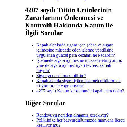
4207 sayılı Tütün Ürünlerinin
Zararlarının Önlenmesi ve
Kontrolü Hakkında Kanun ile
İlgili Sorular
Kapalı alanlarda sigara içen şahsa ve sigara
içilmesine müsaade eden işletme yetkilisine
uygulanan güncel para cezaları ne kadardır?
İşletmede sigara içilmesine müsaade etmiyorum,
yine de sigara içilmez uyarı levhası asmalı
mıyım?
Sigarayı nasıl bırakabilirim?
Kapalı alanda sigara içilen işletmeleri bildirmek
istiyorum, ne yapmalıyım?
4207 sayılı Kanun kapsamında kapalı alan nedir?
Diğer Sorular
Randevuyu nereden almamız gerekiyor?
Polikliniğe her başvurduğumuzda muayene ücreti
kesiliyor mu?