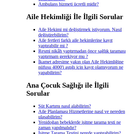
Ambulans hizmeti ücretli midir?
Aile Hekimliği İle İlgili Sorular
Aile Hekimi mi değiştirmek istiyorum. Nasıl
değiştirebilirim?
Aile fertleri farklı aile hekimlerine kayıt
yaptırabilir mi ?
Resmi nikâh yaptırmadan önce sağlık taraması
yaptırmam gerekiyor mu ?
İkamet adresime yakın olan Aile Hekimliğine
nüfusu 4000'i aştığı için kayıt olamıyorum ne
yapabilirim?
Ana Çocuk Sağlığı ile İlgili
Sorular
Süt Kartımı nasıl alabilirim?
Aile Planlaması Hizmetlerine nasıl ve nereden
ulaşabilirim?
Yenidoğan bebeklerde işitme tarama testi ne
zaman yapılmalıdır?
İşitme Tarama Testini nerede yaptırabilirim?