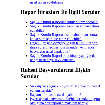
nasıl temin edebilirim?
Rapor İtirazları İle İlgili Sorular
Sağlık Kurulu Raporuna kimler itiraz edebilir?
Sağlık Kurulu Raporuna nereden ve nasıl itiraz
edilebilir?
Sağlık Kurulu Raporu teslim alındıktan sonra, ne
kadar süre içerinde itiraz edilebilir?
Engelli (erişkin-çözger) Sağlık Kurulu Raporu
itiraz süresi geçmesi durumunda, yeni rapor
başvurusu nasıl yapılabilir?
Sağlık Kurulu Raporlarına itirazı yaptığımda
hangi hastaneye sevk edilirim?
Ruhsat Başvurularına İlişkin
Sorular
Su satış yeri açmak istiyorum. Nereye müracaat
etmem gerekir?
İlaçlama firmasını nasıl açabilirim?
İşyeri açmak istiyorum. Sağlık açısından uygun
olduğuna dair raporu almak için nereye