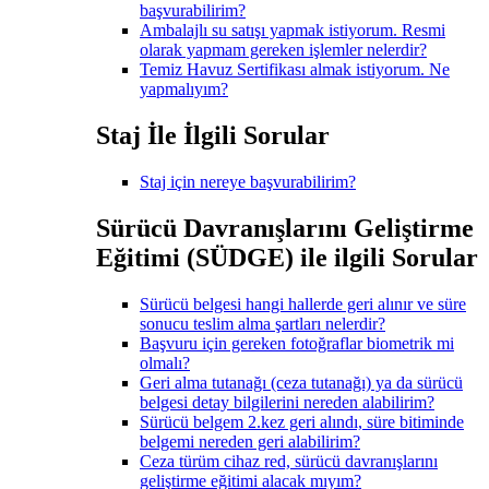
başvurabilirim?
Ambalajlı su satışı yapmak istiyorum. Resmi
olarak yapmam gereken işlemler nelerdir?
Temiz Havuz Sertifikası almak istiyorum. Ne
yapmalıyım?
Staj İle İlgili Sorular
Staj için nereye başvurabilirim?
Sürücü Davranışlarını Geliştirme
Eğitimi (SÜDGE) ile ilgili Sorular
Sürücü belgesi hangi hallerde geri alınır ve süre
sonucu teslim alma şartları nelerdir?
Başvuru için gereken fotoğraflar biometrik mi
olmalı?
Geri alma tutanağı (ceza tutanağı) ya da sürücü
belgesi detay bilgilerini nereden alabilirim?
Sürücü belgem 2.kez geri alındı, süre bitiminde
belgemi nereden geri alabilirim?
Ceza türüm cihaz red, sürücü davranışlarını
geliştirme eğitimi alacak mıyım?