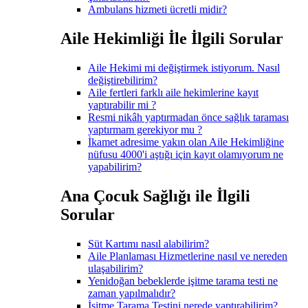
Ambulans hizmeti ücretli midir?
Aile Hekimliği İle İlgili Sorular
Aile Hekimi mi değiştirmek istiyorum. Nasıl
değiştirebilirim?
Aile fertleri farklı aile hekimlerine kayıt
yaptırabilir mi ?
Resmi nikâh yaptırmadan önce sağlık taraması
yaptırmam gerekiyor mu ?
İkamet adresime yakın olan Aile Hekimliğine
nüfusu 4000'i aştığı için kayıt olamıyorum ne
yapabilirim?
Ana Çocuk Sağlığı ile İlgili
Sorular
Süt Kartımı nasıl alabilirim?
Aile Planlaması Hizmetlerine nasıl ve nereden
ulaşabilirim?
Yenidoğan bebeklerde işitme tarama testi ne
zaman yapılmalıdır?
İşitme Tarama Testini nerede yaptırabilirim?