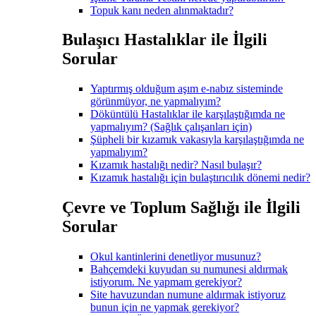
Topuk kanı neden alınmaktadır?
Bulaşıcı Hastalıklar ile İlgili
Sorular
Yaptırmış olduğum aşım e-nabız sisteminde
görünmüyor, ne yapmalıyım?
Döküntülü Hastalıklar ile karşılaştığımda ne
yapmalıyım? (Sağlık çalışanları için)
Şüpheli bir kızamık vakasıyla karşılaştığımda ne
yapmalıyım?
Kızamık hastalığı nedir? Nasıl bulaşır?
Kızamık hastalığı için bulaştırıcılık dönemi nedir?
Çevre ve Toplum Sağlığı ile İlgili
Sorular
Okul kantinlerini denetliyor musunuz?
Bahçemdeki kuyudan su numunesi aldırmak
istiyorum. Ne yapmam gerekiyor?
Site havuzundan numune aldırmak istiyoruz
bunun için ne yapmak gerekiyor?