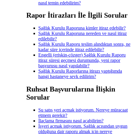
nasıl temin edebilirim?
Rapor İtirazları İle İlgili Sorular
Sağlık Kurulu Raporuna kimler itiraz edebilir?
Sağlık Kurulu Raporuna nereden ve nasıl itiraz
edilebilir?
Sağlık Kurulu Raporu teslim alındıktan sonra, ne
kadar süre içerinde itiraz edilebilir?
Engelli (erişkin-çözger) Sağlık Kurulu Raporu
itiraz süresi geçmesi durumunda, yeni rapor
başvurusu nasıl yapılabilir?
Sağlık Kurulu Raporlarına itirazı yaptığımda
hangi hastaneye sevk edilirim?
Ruhsat Başvurularına İlişkin
Sorular
Su satış yeri açmak istiyorum. Nereye müracaat
etmem gerekir?
İlaçlama firmasını nasıl açabilirim?
İşyeri açmak istiyorum. Sağlık açısından uygun
olduğuna dair raporu almak için nereye