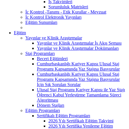
İş Takvimleri
Sorumluluk Matrisleri
İç Kontrol -Tanımı - Etik Kurallar - Mevzuat
İç Kontrol Elektronik Yayınları
Eğitim Sunumları
Eğitim
Yayınlar ve Klinik Araştırmalar
Yayınlar ve Klinik Araştırmalar İş Akış Şeması
Yayınlar ve Klinik Araştırmalar Dokümanları
Staj Programları
Beceri Eğitimleri
Cumhurbaşkanlığı Kariyer Kapısı Ulusal Staj
Programı Kapsamında Yaz Stajına Başvurular
Cumhurbaşkanlığı Kariyer Kapısı Ulusal Staj
Programı Kapsamında Yaz Stajına Başvurular
İçin Sık Sorulan Sorular
Ulusal Staj Programı Kariyer Kapısı ile Yaz Stajı
Öğrenci Kabul Yerleştirme Tamamlama Süreci
Algoritması
Dönem Stajları
Eğitim Programları
Sertifikalı Eğitim Programları
2026 Yılı Sertifikalı Eğitim Takvimi
2026 Yılı Sertifika Yenileme Eğitim