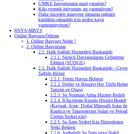
UMKE başvurusunu nasıl yaparım?
Kilo vermek istiyorum, ne yapmalıyım?
Daha önceden muayene olmama rağmen
kimliğim olmadığı için neden kayıt
yaptıramıyorum?
HSYS-MBYS
Online Başvuru/Ödeme
1. Online Başvuru Nedir ?
2. Online Başvurular
2.1. Halk Sağlığı Hizmetleri Başkanlığı
2.1.1. Sürücü Davranışlarını Geliştirme
Eğitimi (SÜDGE)
2.2. Halk Sağlığı Hizmetleri Başkanlığı - Çevre
Sağlığı Birimi
2.2.1. Temiz Havuz Belgesi
2.2.2. Defter ve Benzeri Her Türlü Belge
Tanzim ve Onayı
2.2.3. Su Numune Alma Hizmet Bedeli
2.2.4. İl İnceleme Kurulu Hizmet Bedeli
(Kaynak, İçme, Doğal Mineralli Sular ile
Kaplıca ve Talassoterapi Suları ve Peloid
Üretim Yerleri için)
2.2.5. Su Satış Yerleri İçin Düzenlenen
Yetki Belgesi
2.2.6. Ambalajlı Su Satış veya Nakil