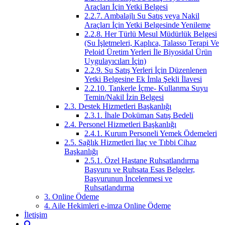
Araçları İçin Yetki Belgesi
2.2.7. Ambalajlı Su Satış veya Nakil
Araçları İçin Yetki Belgesinde Yenileme
2.2.8. Her Türlü Mesul Müdürlük Belgesi
(Su İşletmeleri, Kaplıca, Talasso Terapi Ve
Peloid Üretim Yerleri İle Biyosidal Ürün
Uygulayıcıları İçin)
2.2.9. Su Satış Yerleri İçin Düzenlenen
Yetki Belgesine Ek İmla Şekli İlavesi
2.2.10. Tankerle İçme- Kullanma Suyu
Temin/Nakil İzin Belgesi
2.3. Destek Hizmetleri Başkanlığı
2.3.1. İhale Doküman Satış Bedeli
2.4. Personel Hizmetleri Başkanlığı
2.4.1. Kurum Personeli Yemek Ödemeleri
2.5. Sağlık Hizmetleri İlaç ve Tıbbi Cihaz
Başkanlığı
2.5.1. Özel Hastane Ruhsatlandırma
Başvuru ve Ruhsata Esas Belgeler,
Başvurunun İncelenmesi ve
Ruhsatlandırma
3. Online Ödeme
4. Aile Hekimleri e-imza Online Ödeme
İletişim