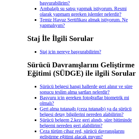
başvurabilirim?
Ambalajlı su satışı yapmak istiyorum. Resmi
olarak yapmam gereken işlemler nelerdir?
Temiz Havuz Sertifikası almak istiyorum. Ne
yapmalıyım?
Staj İle İlgili Sorular
Staj için nereye başvurabilirim?
Sürücü Davranışlarını Geliştirme
Eğitimi (SÜDGE) ile ilgili Sorular
Sürücü belgesi hangi hallerde geri alınır ve süre
sonucu teslim alma şartları nelerdir?
Başvuru için gereken fotoğraflar biometrik mi
olmalı?
Geri alma tutanağı (ceza tutanağı) ya da sürücü
belgesi detay bilgilerini nereden alabilirim?
Sürücü belgem 2.kez geri alındı, süre bitiminde
belgemi nereden geri alabilirim?
Ceza türüm cihaz red, sürücü davranışlarını
geliştirme eğitimi alacak mıyım?