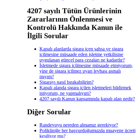
4207 sayılı Tütün Ürünlerinin
Zararlarının Önlenmesi ve
Kontrolü Hakkında Kanun ile
İlgili Sorular
Kapalı alanlarda sigara içen şahsa ve sigara
içilmesine müsaade eden işletme yetkilisine
uygulanan güncel para cezaları ne kadardır?
İşletmede sigara içilmesine müsaade etmiyorum,
yine de sigara içilmez uyarı levhası asmalı
mıyım?
Sigarayı nasıl bırakabilirim?
Kapalı alanda sigara içilen işletmeleri bildirmek
istiyorum, ne yapmalıyım?
4207 sayılı Kanun kapsamında kapalı alan nedir?
Diğer Sorular
Randevuyu nereden almamız gerekiyor?
Polikliniğe her başvurduğumuzda muayene ücreti
kesiliyor mu?