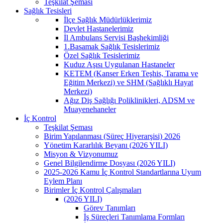
Teşkilat Şeması
Sağlık Tesisleri
İlçe Sağlık Müdürlüklerimiz
Devlet Hastanelerimiz
İl Ambulans Servisi Başhekimliği
1.Basamak Sağlık Tesislerimiz
Özel Sağlık Tesislerimiz
Kuduz Aşısı Uygulanan Hastaneler
KETEM (Kanser Erken Teşhis, Tarama ve
Eğitim Merkezi) ve SHM (Sağlıklı Hayat
Merkezi)
Ağız Diş Sağlığı Poliklinikleri, ADSM ve
Muayenehaneler
İç Kontrol
Teşkilat Şeması
Birim Yapılanması (Süreç Hiyerarşisi) 2026
Yönetim Kararlılık Beyanı (2026 YILI)
Misyon & Vizyonumuz
Genel Bilgilendirme Dosyası (2026 YILI)
2025-2026 Kamu İç Kontrol Standartlarına Uyum
Eylem Planı
Birimler İç Kontrol Çalışmaları
(2026 YILI)
Görev Tanımları
İş Süreçleri Tanımlama Formları