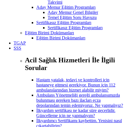
Takvimi
Aday Memur Eğitim Programları
Aday Memur Genel Bilgiler
Temel Eğitim Soru Havuzu
Sertifikasız Eğitim Programları
Sertifikasız Eğitim Programları
Eğitim Birimi Dokümanları
Eğitim Birimi Dokümanları
TGAP
SSS
Acil Sağlık Hizmetleri İle İlgili
Sorular
Hastam yatalak, tedavi ve kontrolleri için
hastaneye gitmesi gerekiyor. Bunun için 112
ambulanslarından hizmet alabilir miyim?
Ambulans Yönetmeliği gereği ambulansımızda
bulunması gereken bazı ilaçları ecza
depolarından temin edemiyoruz. Ne yapmalıyız?
İlkyardım sertifikası ne kadar süre geçerlidir.
Güncelleme için ne yapmalıyım?
İlkyardımcı Sertifikamı kaybettim. Yenisini nasıl
çıkartabilirim?