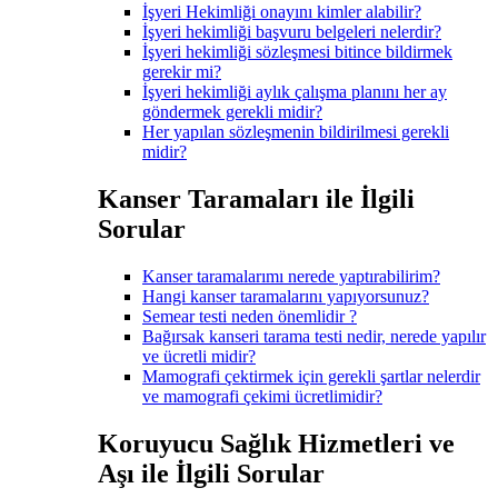
İşyeri Hekimliği onayını kimler alabilir?
İşyeri hekimliği başvuru belgeleri nelerdir?
İşyeri hekimliği sözleşmesi bitince bildirmek
gerekir mi?
İşyeri hekimliği aylık çalışma planını her ay
göndermek gerekli midir?
Her yapılan sözleşmenin bildirilmesi gerekli
midir?
Kanser Taramaları ile İlgili
Sorular
Kanser taramalarımı nerede yaptırabilirim?
Hangi kanser taramalarını yapıyorsunuz?
Semear testi neden önemlidir ?
Bağırsak kanseri tarama testi nedir, nerede yapılır
ve ücretli midir?
Mamografi çektirmek için gerekli şartlar nelerdir
ve mamografi çekimi ücretlimidir?
Koruyucu Sağlık Hizmetleri ve
Aşı ile İlgili Sorular