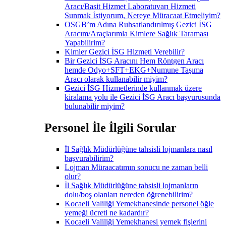
Aracı/Basit Hizmet Laboratuvarı Hizmeti
Sunmak İstiyorum, Nereye Müracaat Etmeliyim?
OSGB’m Adına Ruhsatlandırılmış Gezici İSG
Aracım/Araçlarımla Kimlere Sağlık Taraması
Yapabilirim?
Kimler Gezici İSG Hizmeti Verebilir?
Bir Gezici İSG Aracını Hem Röntgen Aracı
hemde Odyo+SFT+EKG+Numune Taşıma
Aracı olarak kullanabilir miyim?
Gezici İSG Hizmetlerinde kullanmak üzere
kiralama yolu ile Gezici İSG Aracı başvurusunda
bulunabilir miyim?
Personel İle İlgili Sorular
İl Sağlık Müdürlüğüne tahsisli lojmanlara nasıl
başvurabilirim?
Lojman Müraacatımın sonucu ne zaman belli
olur?
İl Sağlık Müdürlüğüne tahsisli lojmanların
dolu/boş olanları nereden öğrenebilirim?
Kocaeli Valiliği Yemekhanesinde personel öğle
yemeği ücreti ne kadardır?
Kocaeli Valiliği Yemekhanesi yemek fişlerini