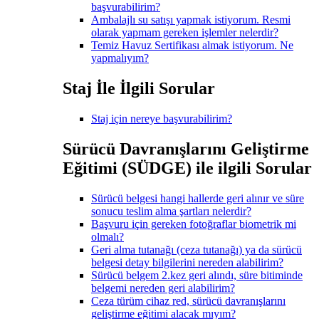
başvurabilirim?
Ambalajlı su satışı yapmak istiyorum. Resmi
olarak yapmam gereken işlemler nelerdir?
Temiz Havuz Sertifikası almak istiyorum. Ne
yapmalıyım?
Staj İle İlgili Sorular
Staj için nereye başvurabilirim?
Sürücü Davranışlarını Geliştirme
Eğitimi (SÜDGE) ile ilgili Sorular
Sürücü belgesi hangi hallerde geri alınır ve süre
sonucu teslim alma şartları nelerdir?
Başvuru için gereken fotoğraflar biometrik mi
olmalı?
Geri alma tutanağı (ceza tutanağı) ya da sürücü
belgesi detay bilgilerini nereden alabilirim?
Sürücü belgem 2.kez geri alındı, süre bitiminde
belgemi nereden geri alabilirim?
Ceza türüm cihaz red, sürücü davranışlarını
geliştirme eğitimi alacak mıyım?