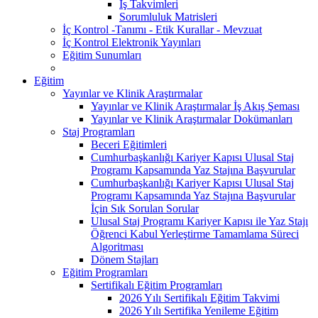
İş Takvimleri
Sorumluluk Matrisleri
İç Kontrol -Tanımı - Etik Kurallar - Mevzuat
İç Kontrol Elektronik Yayınları
Eğitim Sunumları
Eğitim
Yayınlar ve Klinik Araştırmalar
Yayınlar ve Klinik Araştırmalar İş Akış Şeması
Yayınlar ve Klinik Araştırmalar Dokümanları
Staj Programları
Beceri Eğitimleri
Cumhurbaşkanlığı Kariyer Kapısı Ulusal Staj
Programı Kapsamında Yaz Stajına Başvurular
Cumhurbaşkanlığı Kariyer Kapısı Ulusal Staj
Programı Kapsamında Yaz Stajına Başvurular
İçin Sık Sorulan Sorular
Ulusal Staj Programı Kariyer Kapısı ile Yaz Stajı
Öğrenci Kabul Yerleştirme Tamamlama Süreci
Algoritması
Dönem Stajları
Eğitim Programları
Sertifikalı Eğitim Programları
2026 Yılı Sertifikalı Eğitim Takvimi
2026 Yılı Sertifika Yenileme Eğitim