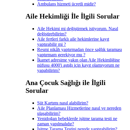
Ambulans hizmeti ücretli midir?
Aile Hekimliği İle İlgili Sorular
Aile Hekimi mi değiştirmek istiyorum. Nasıl
değiştirebilirim?
Aile fertleri farklı aile hekimlerine kayıt
yaptırabilir mi ?
Resmi nikâh yaptırmadan önce sağlık taraması
yaptırmam gerekiyor mu ?
İkamet adresime yakın olan Aile Hekimliğine
nüfusu 4000'i aştığı için kayıt olamıyorum ne
yapabilirim?
Ana Çocuk Sağlığı ile İlgili
Sorular
Süt Kartımı nasıl alabilirim?
Aile Planlaması Hizmetlerine nasıl ve nereden
ulaşabilirim?
Yenidoğan bebeklerde işitme tarama testi ne
zaman yapılmalıdır?
İşitme Tarama Testini nerede yaptırabilirim?