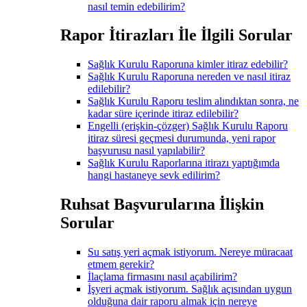
nasıl temin edebilirim?
Rapor İtirazları İle İlgili Sorular
Sağlık Kurulu Raporuna kimler itiraz edebilir?
Sağlık Kurulu Raporuna nereden ve nasıl itiraz
edilebilir?
Sağlık Kurulu Raporu teslim alındıktan sonra, ne
kadar süre içerinde itiraz edilebilir?
Engelli (erişkin-çözger) Sağlık Kurulu Raporu
itiraz süresi geçmesi durumunda, yeni rapor
başvurusu nasıl yapılabilir?
Sağlık Kurulu Raporlarına itirazı yaptığımda
hangi hastaneye sevk edilirim?
Ruhsat Başvurularına İlişkin
Sorular
Su satış yeri açmak istiyorum. Nereye müracaat
etmem gerekir?
İlaçlama firmasını nasıl açabilirim?
İşyeri açmak istiyorum. Sağlık açısından uygun
olduğuna dair raporu almak için nereye