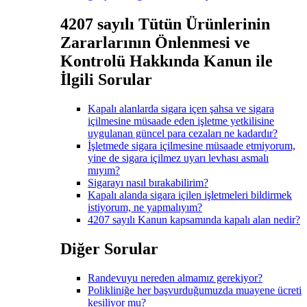
4207 sayılı Tütün Ürünlerinin
Zararlarının Önlenmesi ve
Kontrolü Hakkında Kanun ile
İlgili Sorular
Kapalı alanlarda sigara içen şahsa ve sigara
içilmesine müsaade eden işletme yetkilisine
uygulanan güncel para cezaları ne kadardır?
İşletmede sigara içilmesine müsaade etmiyorum,
yine de sigara içilmez uyarı levhası asmalı
mıyım?
Sigarayı nasıl bırakabilirim?
Kapalı alanda sigara içilen işletmeleri bildirmek
istiyorum, ne yapmalıyım?
4207 sayılı Kanun kapsamında kapalı alan nedir?
Diğer Sorular
Randevuyu nereden almamız gerekiyor?
Polikliniğe her başvurduğumuzda muayene ücreti
kesiliyor mu?