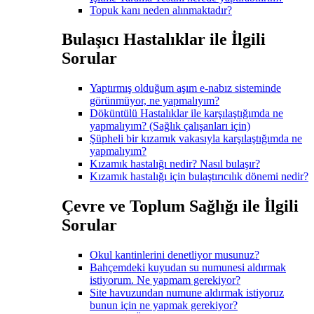
Topuk kanı neden alınmaktadır?
Bulaşıcı Hastalıklar ile İlgili
Sorular
Yaptırmış olduğum aşım e-nabız sisteminde
görünmüyor, ne yapmalıyım?
Döküntülü Hastalıklar ile karşılaştığımda ne
yapmalıyım? (Sağlık çalışanları için)
Şüpheli bir kızamık vakasıyla karşılaştığımda ne
yapmalıyım?
Kızamık hastalığı nedir? Nasıl bulaşır?
Kızamık hastalığı için bulaştırıcılık dönemi nedir?
Çevre ve Toplum Sağlığı ile İlgili
Sorular
Okul kantinlerini denetliyor musunuz?
Bahçemdeki kuyudan su numunesi aldırmak
istiyorum. Ne yapmam gerekiyor?
Site havuzundan numune aldırmak istiyoruz
bunun için ne yapmak gerekiyor?