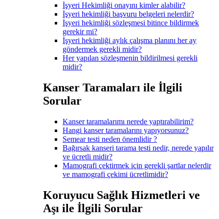
İşyeri Hekimliği onayını kimler alabilir?
İşyeri hekimliği başvuru belgeleri nelerdir?
İşyeri hekimliği sözleşmesi bitince bildirmek
gerekir mi?
İşyeri hekimliği aylık çalışma planını her ay
göndermek gerekli midir?
Her yapılan sözleşmenin bildirilmesi gerekli
midir?
Kanser Taramaları ile İlgili
Sorular
Kanser taramalarımı nerede yaptırabilirim?
Hangi kanser taramalarını yapıyorsunuz?
Semear testi neden önemlidir ?
Bağırsak kanseri tarama testi nedir, nerede yapılır
ve ücretli midir?
Mamografi çektirmek için gerekli şartlar nelerdir
ve mamografi çekimi ücretlimidir?
Koruyucu Sağlık Hizmetleri ve
Aşı ile İlgili Sorular