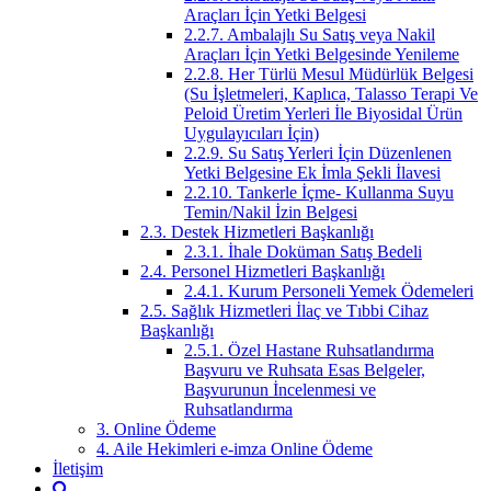
Araçları İçin Yetki Belgesi
2.2.7. Ambalajlı Su Satış veya Nakil
Araçları İçin Yetki Belgesinde Yenileme
2.2.8. Her Türlü Mesul Müdürlük Belgesi
(Su İşletmeleri, Kaplıca, Talasso Terapi Ve
Peloid Üretim Yerleri İle Biyosidal Ürün
Uygulayıcıları İçin)
2.2.9. Su Satış Yerleri İçin Düzenlenen
Yetki Belgesine Ek İmla Şekli İlavesi
2.2.10. Tankerle İçme- Kullanma Suyu
Temin/Nakil İzin Belgesi
2.3. Destek Hizmetleri Başkanlığı
2.3.1. İhale Doküman Satış Bedeli
2.4. Personel Hizmetleri Başkanlığı
2.4.1. Kurum Personeli Yemek Ödemeleri
2.5. Sağlık Hizmetleri İlaç ve Tıbbi Cihaz
Başkanlığı
2.5.1. Özel Hastane Ruhsatlandırma
Başvuru ve Ruhsata Esas Belgeler,
Başvurunun İncelenmesi ve
Ruhsatlandırma
3. Online Ödeme
4. Aile Hekimleri e-imza Online Ödeme
İletişim