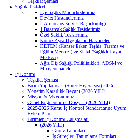
Teşkilat Şeması
Sağlık Tesisleri
İlçe Sağlık Müdürlüklerimiz
Devlet Hastanelerimiz
İl Ambulans Servisi Başhekimliği
1.Basamak Sağlık Tesislerimiz
Özel Sağlık Tesislerimiz
Kuduz Aşısı Uygulanan Hastaneler
KETEM (Kanser Erken Teşhis, Tarama ve
Eğitim Merkezi) ve SHM (Sağlıklı Hayat
Merkezi)
Ağız Diş Sağlığı Poliklinikleri, ADSM ve
Muayenehaneler
İç Kontrol
Teşkilat Şeması
Birim Yapılanması (Süreç Hiyerarşisi) 2026
Yönetim Kararlılık Beyanı (2026 YILI)
Misyon & Vizyonumuz
Genel Bilgilendirme Dosyası (2026 YILI)
2025-2026 Kamu İç Kontrol Standartlarına Uyum
Eylem Planı
Birimler İç Kontrol Çalışmaları
(2026 YILI)
Görev Tanımları
İş Süreçleri Tanımlama Formları