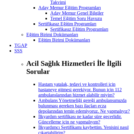
Takvimi
Aday Memur Eğitim Programları
Aday Memur Genel Bilgiler
Temel Eğitim Soru Havuzu
Sertifikasız Eğitim Programları
Sertifikasız Eğitim Programları
Eğitim Birimi Dokümanları
Eğitim Birimi Dokümanları
TGAP
SSS
Acil Sağlık Hizmetleri İle İlgili
Sorular
Hastam yatalak, tedavi ve kontrolleri için
hastaneye gitmesi gerekiyor. Bunun için 112
ambulanslarından hizmet alabilir miyim?
Ambulans Yönetmeliği gereği ambulansımızda
bulunması gereken bazı ilaçları ecza
depolarından temin edemiyoruz. Ne yapmalıyız?
İlkyardım sertifikası ne kadar süre geçerlidir.
Güncelleme için ne yapmalıyım?
İlkyardımcı Sertifikamı kaybettim. Yenisini nasıl
çıkartabilirim?