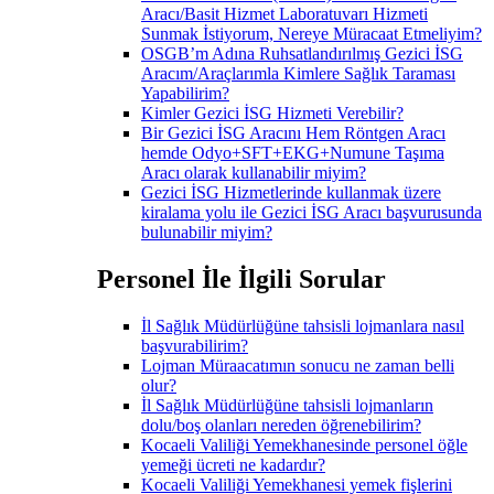
Aracı/Basit Hizmet Laboratuvarı Hizmeti
Sunmak İstiyorum, Nereye Müracaat Etmeliyim?
OSGB’m Adına Ruhsatlandırılmış Gezici İSG
Aracım/Araçlarımla Kimlere Sağlık Taraması
Yapabilirim?
Kimler Gezici İSG Hizmeti Verebilir?
Bir Gezici İSG Aracını Hem Röntgen Aracı
hemde Odyo+SFT+EKG+Numune Taşıma
Aracı olarak kullanabilir miyim?
Gezici İSG Hizmetlerinde kullanmak üzere
kiralama yolu ile Gezici İSG Aracı başvurusunda
bulunabilir miyim?
Personel İle İlgili Sorular
İl Sağlık Müdürlüğüne tahsisli lojmanlara nasıl
başvurabilirim?
Lojman Müraacatımın sonucu ne zaman belli
olur?
İl Sağlık Müdürlüğüne tahsisli lojmanların
dolu/boş olanları nereden öğrenebilirim?
Kocaeli Valiliği Yemekhanesinde personel öğle
yemeği ücreti ne kadardır?
Kocaeli Valiliği Yemekhanesi yemek fişlerini