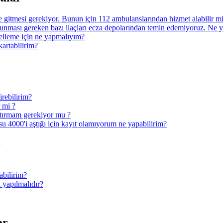
ye gitmesi gerekiyor. Bunun için 112 ambulanslarından hizmet alabilir 
nması gereken bazı ilaçları ecza depolarından temin edemiyoruz. Ne 
ncelleme için ne yapmalıyım?
kartabilirim?
irebilirim?
r mi ?
ptırmam gerekiyor mu ?
u 4000'i aştığı için kayıt olamıyorum ne yapabilirim?
r
abilirim?
 yapılmalıdır?
ar