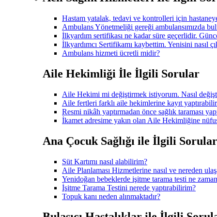
Hastam yatalak, tedavi ve kontrolleri için hastane
Ambulans Yönetmeliği gereği ambulansımızda bulu
İlkyardım sertifikası ne kadar süre geçerlidir. Gü
İlkyardımcı Sertifikamı kaybettim. Yenisini nasıl çı
Ambulans hizmeti ücretli midir?
Aile Hekimliği İle İlgili Sorular
Aile Hekimi mi değiştirmek istiyorum. Nasıl değişt
Aile fertleri farklı aile hekimlerine kayıt yaptırabili
Resmi nikâh yaptırmadan önce sağlık taraması ya
İkamet adresime yakın olan Aile Hekimliğine nüfus
Ana Çocuk Sağlığı ile İlgili Sorula
Süt Kartımı nasıl alabilirim?
Aile Planlaması Hizmetlerine nasıl ve nereden ulaş
Yenidoğan bebeklerde işitme tarama testi ne zaman
İşitme Tarama Testini nerede yaptırabilirim?
Topuk kanı neden alınmaktadır?
Bulaşıcı Hastalıklar ile İlgili Sorul