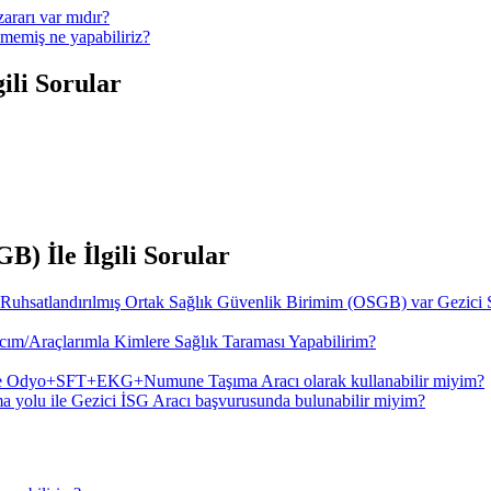
ararı var mıdır?
memiş ne yapabiliriz?
ili Sorular
) İle İlgili Sorular
 Ruhsatlandırılmış Ortak Sağlık Güvenlik Birimim (OSGB) var Gezici 
ım/Araçlarımla Kimlere Sağlık Taraması Yapabilirim?
de Odyo+SFT+EKG+Numune Taşıma Aracı olarak kullanabilir miyim?
a yolu ile Gezici İSG Aracı başvurusunda bulunabilir miyim?