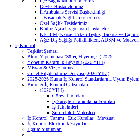
İlçe Sağlık Müdürlüklerimiz
Devlet Hastanelerimiz
İl Ambulans Servisi Başhekimliği
1.Basamak Sağlık Tesislerimiz
Özel Sağlık Tesislerimiz
Kuduz Aşısı Uygulanan Hastaneler
KETEM (Kanser Erken Teşhis, Tarama ve Eğitim 
Ağız Diş Sağlığı Poliklinikleri, ADSM ve Muayen
İç Kontrol
Teşkilat Şeması
Birim Yapılanması (Süreç Hiyerarşisi) 2026
Yönetim Kararlılık Beyanı (2026 YILI)
Misyon & Vizyonumuz
Genel Bilgilendirme Dosyası (2026 YILI)
2025-2026 Kamu İç Kontrol Standartlarına Uyum Eylem
Birimler İç Kontrol Çalışmaları
(2026 YILI)
Görev Tanımları
İş Süreçleri Tanımlama Formları
İş Takvimleri
Sorumluluk Matrisleri
İç Kontrol -Tanımı - Etik Kurallar - Mevzuat
İç Kontrol Elektronik Yayınları
Eğitim Sunumları