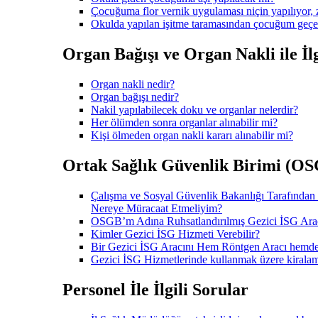
Çocuğuma flor vernik uygulaması niçin yapılıyor, z
Okulda yapılan işitme taramasından çocuğum geçe
Organ Bağışı ve Organ Nakli ile İlg
Organ nakli nedir?
Organ bağışı nedir?
Nakil yapılabilecek doku ve organlar nelerdir?
Her ölümden sonra organlar alınabilir mi?
Kişi ölmeden organ nakli kararı alınabilir mi?
Ortak Sağlık Güvenlik Birimi (OSGB
Çalışma ve Sosyal Güvenlik Bakanlığı Tarafından
Nereye Müracaat Etmeliyim?
OSGB’m Adına Ruhsatlandırılmış Gezici İSG Arac
Kimler Gezici İSG Hizmeti Verebilir?
Bir Gezici İSG Aracını Hem Röntgen Aracı hem
Gezici İSG Hizmetlerinde kullanmak üzere kiralam
Personel İle İlgili Sorular