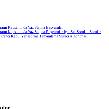
gramı Kapsamında Yaz Stajına Başvurular
ramı Kapsamında Yaz Stajına Başvurular İçin Sık Sorulan Sorular
ı Öğrenci Kabul Yerleştirme Tamamlama Süreci Algoritması
rular