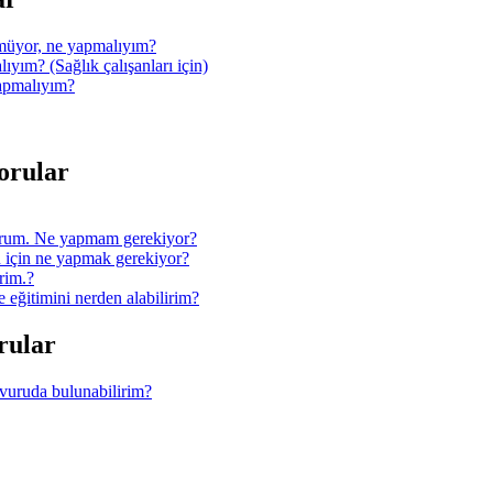
müyor, ne yapmalıyım?
ıyım? (Sağlık çalışanları için)
yapmalıyım?
Sorular
orum. Ne yapmam gerekiyor?
 için ne yapmak gerekiyor?
rim.?
ğitimini nerden alabilirim?
orular
şvuruda bulunabilirim?