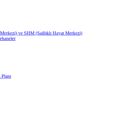
Merkezi) ve SHM (Sağlıklı Hayat Merkezi)
ehaneler
 Planı