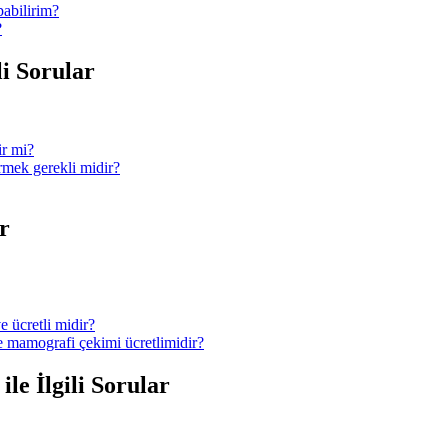
pabilirim?
?
li Sorular
ir mi?
ermek gerekli midir?
r
e ücretli midir?
ve mamografi çekimi ücretlimidir?
le İlgili Sorular