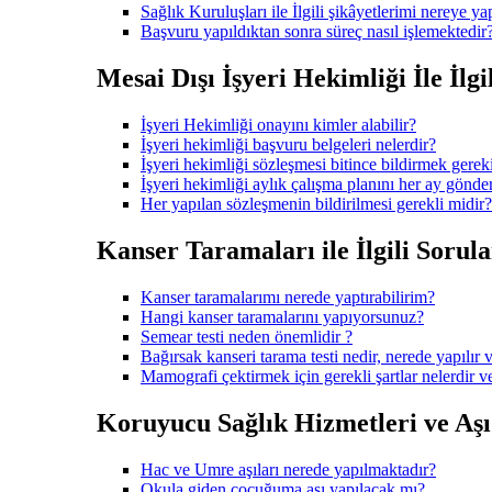
Sağlık Kuruluşları ile İlgili şikâyetlerimi nereye ya
Başvuru yapıldıktan sonra süreç nasıl işlemektedir
Mesai Dışı İşyeri Hekimliği İle İlgi
İşyeri Hekimliği onayını kimler alabilir?
İşyeri hekimliği başvuru belgeleri nelerdir?
İşyeri hekimliği sözleşmesi bitince bildirmek gerek
İşyeri hekimliği aylık çalışma planını her ay gönd
Her yapılan sözleşmenin bildirilmesi gerekli midir?
Kanser Taramaları ile İlgili Sorula
Kanser taramalarımı nerede yaptırabilirim?
Hangi kanser taramalarını yapıyorsunuz?
Semear testi neden önemlidir ?
Bağırsak kanseri tarama testi nedir, nerede yapılır v
Mamografi çektirmek için gerekli şartlar nelerdir 
Koruyucu Sağlık Hizmetleri ve Aşı i
Hac ve Umre aşıları nerede yapılmaktadır?
Okula giden çocuğuma aşı yapılacak mı?