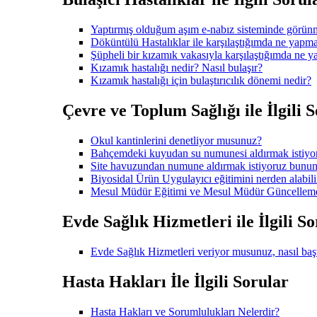
Yaptırmış olduğum aşım e-nabız sisteminde görün
Döküntülü Hastalıklar ile karşılaştığımda ne yapmal
Şüpheli bir kızamık vakasıyla karşılaştığımda ne 
Kızamık hastalığı nedir? Nasıl bulaşır?
Kızamık hastalığı için bulaştırıcılık dönemi nedir?
Çevre ve Toplum Sağlığı ile İlgili 
Okul kantinlerini denetliyor musunuz?
Bahçemdeki kuyudan su numunesi aldırmak istiy
Site havuzundan numune aldırmak istiyoruz bunun
Biyosidal Ürün Uygulayıcı eğitimini nerden alabili
Mesul Müdür Eğitimi ve Mesul Müdür Güncelleme e
Evde Sağlık Hizmetleri ile İlgili S
Evde Sağlık Hizmetleri veriyor musunuz, nasıl ba
Hasta Hakları İle İlgili Sorular
Hasta Hakları ve Sorumlulukları Nelerdir?