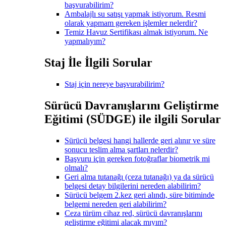
başvurabilirim?
Ambalajlı su satışı yapmak istiyorum. Resmi
olarak yapmam gereken işlemler nelerdir?
Temiz Havuz Sertifikası almak istiyorum. Ne
yapmalıyım?
Staj İle İlgili Sorular
Staj için nereye başvurabilirim?
Sürücü Davranışlarını Geliştirme
Eğitimi (SÜDGE) ile ilgili Sorular
Sürücü belgesi hangi hallerde geri alınır ve süre
sonucu teslim alma şartları nelerdir?
Başvuru için gereken fotoğraflar biometrik mi
olmalı?
Geri alma tutanağı (ceza tutanağı) ya da sürücü
belgesi detay bilgilerini nereden alabilirim?
Sürücü belgem 2.kez geri alındı, süre bitiminde
belgemi nereden geri alabilirim?
Ceza türüm cihaz red, sürücü davranışlarını
geliştirme eğitimi alacak mıyım?