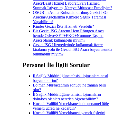
Aracı/Basit Hizmet Laboratuvarı Hizmeti
Sunmak İstiyorum, Nereye Müracaat Etmeliyim?
OSGB’m Adına Ruhsatlandırılmış Gezici İSG
Aracım/Araçlarımla Kimlere Sağlık Taraması
Yapabilirim?
Kimler Gezici İSG Hizmeti Verebilir?
Bir Gezici İSG Aracını Hem Röntgen Aracı
hemde Odyo+SFT+EKG+Numune Taşıma
Aracı olarak kullanabilir miyim?
Gezici İSG Hizmetlerinde kullanmak üzere
kiralama yolu ile Gezici İSG Aracı başvurusunda
bulunabilir miyim?
Personel İle İlgili Sorular
İl Sağlık Müdürlüğüne tahsisli lojmanlara nasıl
başvurabilirim?
Lojman Müraacatımın sonucu ne zaman belli
olur?
İl Sağlık Müdürlüğüne tahsisli lojmanların
dolu/boş olanları nereden öğrenebilirim?
Kocaeli Valiliği Yemekhanesinde personel öğle
yemeği ücreti ne kadardır?
Kocaeli Valiliği Yemekhanesi yemek fişlerini