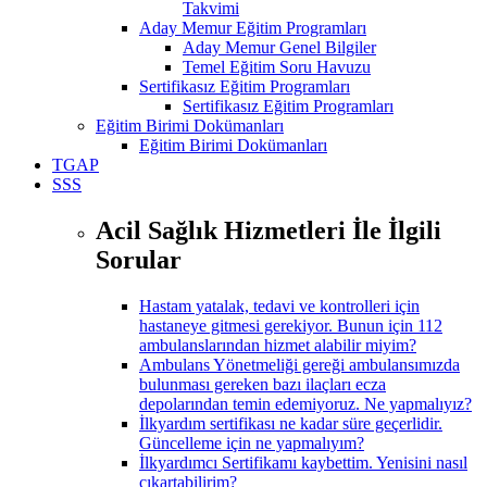
Takvimi
Aday Memur Eğitim Programları
Aday Memur Genel Bilgiler
Temel Eğitim Soru Havuzu
Sertifikasız Eğitim Programları
Sertifikasız Eğitim Programları
Eğitim Birimi Dokümanları
Eğitim Birimi Dokümanları
TGAP
SSS
Acil Sağlık Hizmetleri İle İlgili
Sorular
Hastam yatalak, tedavi ve kontrolleri için
hastaneye gitmesi gerekiyor. Bunun için 112
ambulanslarından hizmet alabilir miyim?
Ambulans Yönetmeliği gereği ambulansımızda
bulunması gereken bazı ilaçları ecza
depolarından temin edemiyoruz. Ne yapmalıyız?
İlkyardım sertifikası ne kadar süre geçerlidir.
Güncelleme için ne yapmalıyım?
İlkyardımcı Sertifikamı kaybettim. Yenisini nasıl
çıkartabilirim?