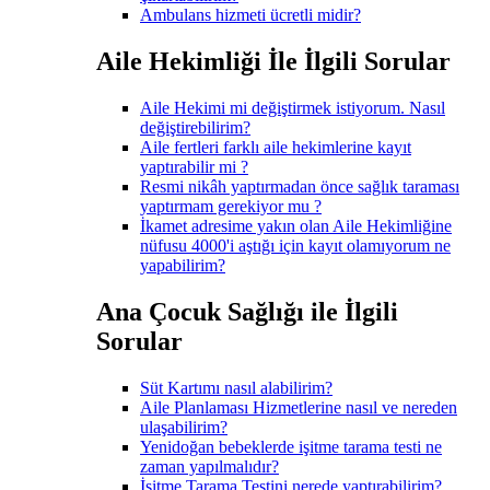
Ambulans hizmeti ücretli midir?
Aile Hekimliği İle İlgili Sorular
Aile Hekimi mi değiştirmek istiyorum. Nasıl
değiştirebilirim?
Aile fertleri farklı aile hekimlerine kayıt
yaptırabilir mi ?
Resmi nikâh yaptırmadan önce sağlık taraması
yaptırmam gerekiyor mu ?
İkamet adresime yakın olan Aile Hekimliğine
nüfusu 4000'i aştığı için kayıt olamıyorum ne
yapabilirim?
Ana Çocuk Sağlığı ile İlgili
Sorular
Süt Kartımı nasıl alabilirim?
Aile Planlaması Hizmetlerine nasıl ve nereden
ulaşabilirim?
Yenidoğan bebeklerde işitme tarama testi ne
zaman yapılmalıdır?
İşitme Tarama Testini nerede yaptırabilirim?