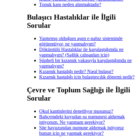
Topuk kanı neden alınmaktadır?
Bulaşıcı Hastalıklar ile İlgili
Sorular
Yaptırmış olduğum aşım e-nabız sisteminde
görünmüyor, ne yapmalıyım?
Döküntülü Hastalıklar ile karşılaştığımda ne
yapmalıyım? (Sağlık çalışanları için)
Şüpheli bir kızamık vakasıyla karşılaştığımda ne
yapmalıyım?
Kızamık hastalığı nedir? Nasıl bulaşır?
Kızamık hastalığı için bulaştırıcılık dönemi nedir?
Çevre ve Toplum Sağlığı ile İlgili
Sorular
Okul kantinlerini denetliyor musunuz?
Bahçemdeki kuyudan su numunesi aldırmak
istiyorum. Ne yapmam gerekiyor?
Site havuzundan numune aldırmak istiyoruz
bunun için ne yapmak gerekiyor?