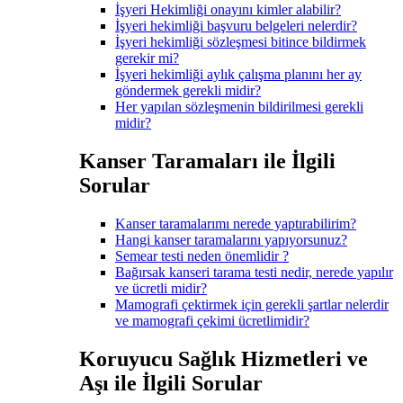
İşyeri Hekimliği onayını kimler alabilir?
İşyeri hekimliği başvuru belgeleri nelerdir?
İşyeri hekimliği sözleşmesi bitince bildirmek
gerekir mi?
İşyeri hekimliği aylık çalışma planını her ay
göndermek gerekli midir?
Her yapılan sözleşmenin bildirilmesi gerekli
midir?
Kanser Taramaları ile İlgili
Sorular
Kanser taramalarımı nerede yaptırabilirim?
Hangi kanser taramalarını yapıyorsunuz?
Semear testi neden önemlidir ?
Bağırsak kanseri tarama testi nedir, nerede yapılır
ve ücretli midir?
Mamografi çektirmek için gerekli şartlar nelerdir
ve mamografi çekimi ücretlimidir?
Koruyucu Sağlık Hizmetleri ve
Aşı ile İlgili Sorular