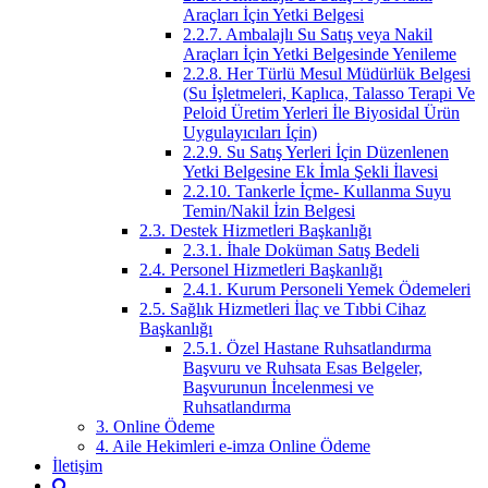
Araçları İçin Yetki Belgesi
2.2.7. Ambalajlı Su Satış veya Nakil
Araçları İçin Yetki Belgesinde Yenileme
2.2.8. Her Türlü Mesul Müdürlük Belgesi
(Su İşletmeleri, Kaplıca, Talasso Terapi Ve
Peloid Üretim Yerleri İle Biyosidal Ürün
Uygulayıcıları İçin)
2.2.9. Su Satış Yerleri İçin Düzenlenen
Yetki Belgesine Ek İmla Şekli İlavesi
2.2.10. Tankerle İçme- Kullanma Suyu
Temin/Nakil İzin Belgesi
2.3. Destek Hizmetleri Başkanlığı
2.3.1. İhale Doküman Satış Bedeli
2.4. Personel Hizmetleri Başkanlığı
2.4.1. Kurum Personeli Yemek Ödemeleri
2.5. Sağlık Hizmetleri İlaç ve Tıbbi Cihaz
Başkanlığı
2.5.1. Özel Hastane Ruhsatlandırma
Başvuru ve Ruhsata Esas Belgeler,
Başvurunun İncelenmesi ve
Ruhsatlandırma
3. Online Ödeme
4. Aile Hekimleri e-imza Online Ödeme
İletişim