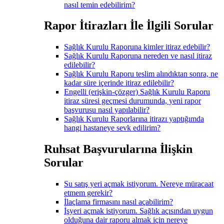
nasıl temin edebilirim?
Rapor İtirazları İle İlgili Sorular
Sağlık Kurulu Raporuna kimler itiraz edebilir?
Sağlık Kurulu Raporuna nereden ve nasıl itiraz
edilebilir?
Sağlık Kurulu Raporu teslim alındıktan sonra, ne
kadar süre içerinde itiraz edilebilir?
Engelli (erişkin-çözger) Sağlık Kurulu Raporu
itiraz süresi geçmesi durumunda, yeni rapor
başvurusu nasıl yapılabilir?
Sağlık Kurulu Raporlarına itirazı yaptığımda
hangi hastaneye sevk edilirim?
Ruhsat Başvurularına İlişkin
Sorular
Su satış yeri açmak istiyorum. Nereye müracaat
etmem gerekir?
İlaçlama firmasını nasıl açabilirim?
İşyeri açmak istiyorum. Sağlık açısından uygun
olduğuna dair raporu almak için nereye