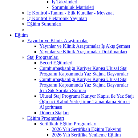
İş Takvimleri
Sorumluluk Matrisleri
İç Kontrol -Tanımı - Etik Kurallar - Mevzuat
İç Kontrol Elektronik Yayınları
Eğitim Sunumları
Eğitim
Yayınlar ve Klinik Araştırmalar
Yayınlar ve Klinik Araştırmalar İş Akış Şeması
Yayınlar ve Klinik Araştırmalar Dokümanları
Staj Programları
Beceri Eğitimleri
Cumhurbaşkanlığı Kariyer Kapısı Ulusal Staj
Programı Kapsamında Yaz Stajına Başvurular
Cumhurbaşkanlığı Kariyer Kapısı Ulusal Staj
Programı Kapsamında Yaz Stajına Başvurular
İçin Sık Sorulan Sorular
Ulusal Staj Programı Kariyer Kapısı ile Yaz Stajı
Öğrenci Kabul Yerleştirme Tamamlama Süreci
Algoritması
Dönem Stajları
Eğitim Programları
Sertifikalı Eğitim Programları
2026 Yılı Sertifikalı Eğitim Takvimi
2026 Yılı Sertifika Yenileme Eğitim