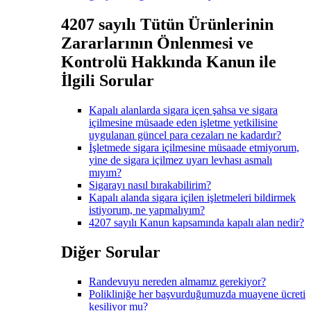
4207 sayılı Tütün Ürünlerinin
Zararlarının Önlenmesi ve
Kontrolü Hakkında Kanun ile
İlgili Sorular
Kapalı alanlarda sigara içen şahsa ve sigara
içilmesine müsaade eden işletme yetkilisine
uygulanan güncel para cezaları ne kadardır?
İşletmede sigara içilmesine müsaade etmiyorum,
yine de sigara içilmez uyarı levhası asmalı
mıyım?
Sigarayı nasıl bırakabilirim?
Kapalı alanda sigara içilen işletmeleri bildirmek
istiyorum, ne yapmalıyım?
4207 sayılı Kanun kapsamında kapalı alan nedir?
Diğer Sorular
Randevuyu nereden almamız gerekiyor?
Polikliniğe her başvurduğumuzda muayene ücreti
kesiliyor mu?