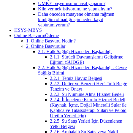
UMKE başvurusunu nasıl yaparım?
Kilo vermek istiyorum, ne yapmalıyım?
Daha önceden muayene olmama rağmen
kimliğim olmadığı için neden kayıt
yaptıramıyorum?
HSYS-MBYS
Online Başvuru/Ödeme
1. Online Başvuru Nedir ?
2. Online Başvurular
2.1. Halk Sağlığı Hizmetleri Başkanlığı
2.1.1. Sürücü Davranışlarını Geliştirme
Eğitimi (SÜDGE)
2.2. Halk Sağlığı Hizmetleri Başkanlığı - Çevre
Sağlığı Birimi
2.2.1. Temiz Havuz Belgesi
2.2.2. Defter ve Benzeri Her Türlü Belge
Tanzim ve Onayı
2.2.3. Su Numune Alma Hizmet Bedeli
2.2.4. İl İnceleme Kurulu Hizmet Bedeli
(Kaynak, İçme, Doğal Mineralli Sular ile
Kaplıca ve Talassoterapi Suları ve Peloid
Üretim Yerleri için)
2.2.5. Su Satış Yerleri İçin Düzenlenen
Yetki Belgesi
2.2.6. Ambalajlı Su Satış veya Nakil