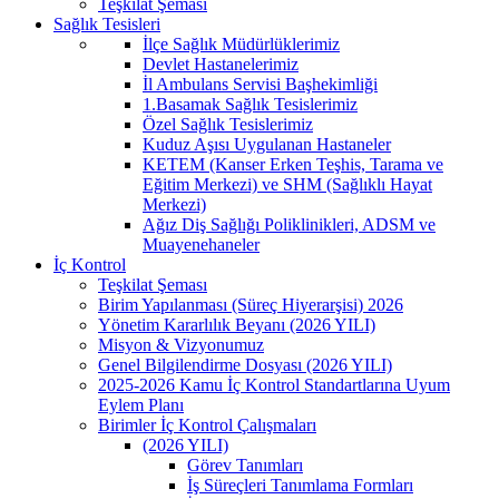
Teşkilat Şeması
Sağlık Tesisleri
İlçe Sağlık Müdürlüklerimiz
Devlet Hastanelerimiz
İl Ambulans Servisi Başhekimliği
1.Basamak Sağlık Tesislerimiz
Özel Sağlık Tesislerimiz
Kuduz Aşısı Uygulanan Hastaneler
KETEM (Kanser Erken Teşhis, Tarama ve
Eğitim Merkezi) ve SHM (Sağlıklı Hayat
Merkezi)
Ağız Diş Sağlığı Poliklinikleri, ADSM ve
Muayenehaneler
İç Kontrol
Teşkilat Şeması
Birim Yapılanması (Süreç Hiyerarşisi) 2026
Yönetim Kararlılık Beyanı (2026 YILI)
Misyon & Vizyonumuz
Genel Bilgilendirme Dosyası (2026 YILI)
2025-2026 Kamu İç Kontrol Standartlarına Uyum
Eylem Planı
Birimler İç Kontrol Çalışmaları
(2026 YILI)
Görev Tanımları
İş Süreçleri Tanımlama Formları