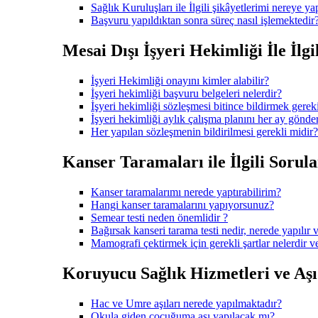
Sağlık Kuruluşları ile İlgili şikâyetlerimi nereye ya
Başvuru yapıldıktan sonra süreç nasıl işlemektedir
Mesai Dışı İşyeri Hekimliği İle İlgi
İşyeri Hekimliği onayını kimler alabilir?
İşyeri hekimliği başvuru belgeleri nelerdir?
İşyeri hekimliği sözleşmesi bitince bildirmek gerek
İşyeri hekimliği aylık çalışma planını her ay gönd
Her yapılan sözleşmenin bildirilmesi gerekli midir?
Kanser Taramaları ile İlgili Sorula
Kanser taramalarımı nerede yaptırabilirim?
Hangi kanser taramalarını yapıyorsunuz?
Semear testi neden önemlidir ?
Bağırsak kanseri tarama testi nedir, nerede yapılır v
Mamografi çektirmek için gerekli şartlar nelerdir 
Koruyucu Sağlık Hizmetleri ve Aşı i
Hac ve Umre aşıları nerede yapılmaktadır?
Okula giden çocuğuma aşı yapılacak mı?