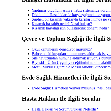
Yaptırmış olduğum aşım e-nabız sisteminde görün
Döküntülü Hastalıklar ile karşılaştığımda ne yapmal
Şüpheli bir kızamık vakasıyla karşılaştığımda ne 
Kızamık hastalığı nedir? Nasıl bulaşır?
Kızamık hastalığı için bulaştırıcılık dönemi nedir?
Çevre ve Toplum Sağlığı ile İlgili 
Okul kantinlerini denetliyor musunuz?
Bahçemdeki kuyudan su numunesi aldırmak istiy
Site havuzundan numune aldırmak istiyoruz bunun
Biyosidal Ürün Uygulayıcı eğitimini nerden alabili
Mesul Müdür Eğitimi ve Mesul Müdür Güncelleme e
Evde Sağlık Hizmetleri ile İlgili S
Evde Sağlık Hizmetleri veriyor musunuz, nasıl ba
Hasta Hakları İle İlgili Sorular
Hasta Hakları ve Sorumlulukları Nelerdir?