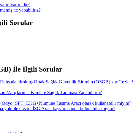
ararı var mıdır?
memiş ne yapabiliriz?
ili Sorular
) İle İlgili Sorular
 Ruhsatlandırılmış Ortak Sağlık Güvenlik Birimim (OSGB) var Gezici 
ım/Araçlarımla Kimlere Sağlık Taraması Yapabilirim?
de Odyo+SFT+EKG+Numune Taşıma Aracı olarak kullanabilir miyim?
a yolu ile Gezici İSG Aracı başvurusunda bulunabilir miyim?