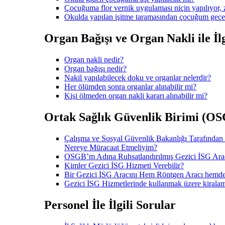
Çocuğuma flor vernik uygulaması niçin yapılıyor, z
Okulda yapılan işitme taramasından çocuğum geçe
Organ Bağışı ve Organ Nakli ile İlg
Organ nakli nedir?
Organ bağışı nedir?
Nakil yapılabilecek doku ve organlar nelerdir?
Her ölümden sonra organlar alınabilir mi?
Kişi ölmeden organ nakli kararı alınabilir mi?
Ortak Sağlık Güvenlik Birimi (OSGB
Çalışma ve Sosyal Güvenlik Bakanlığı Tarafından
Nereye Müracaat Etmeliyim?
OSGB’m Adına Ruhsatlandırılmış Gezici İSG Arac
Kimler Gezici İSG Hizmeti Verebilir?
Bir Gezici İSG Aracını Hem Röntgen Aracı hem
Gezici İSG Hizmetlerinde kullanmak üzere kiralam
Personel İle İlgili Sorular