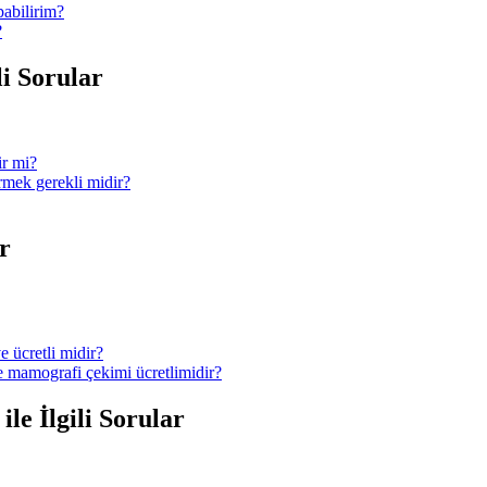
pabilirim?
?
li Sorular
ir mi?
ermek gerekli midir?
r
e ücretli midir?
ve mamografi çekimi ücretlimidir?
le İlgili Sorular