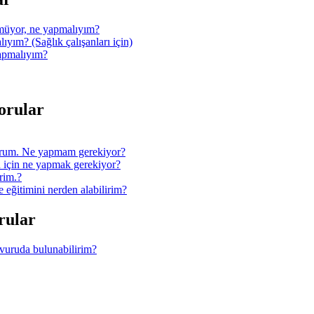
müyor, ne yapmalıyım?
ıyım? (Sağlık çalışanları için)
yapmalıyım?
Sorular
orum. Ne yapmam gerekiyor?
 için ne yapmak gerekiyor?
rim.?
ğitimini nerden alabilirim?
orular
şvuruda bulunabilirim?