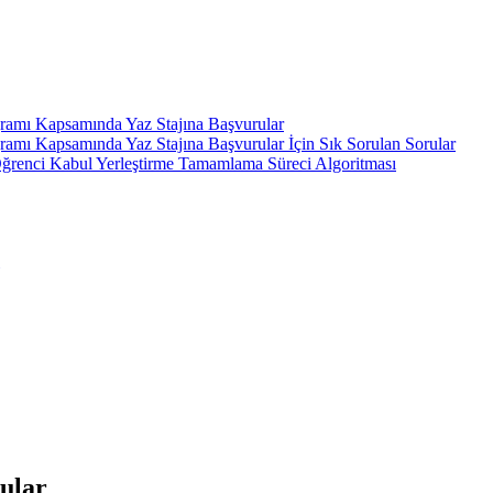
gramı Kapsamında Yaz Stajına Başvurular
ramı Kapsamında Yaz Stajına Başvurular İçin Sık Sorulan Sorular
ı Öğrenci Kabul Yerleştirme Tamamlama Süreci Algoritması
rular