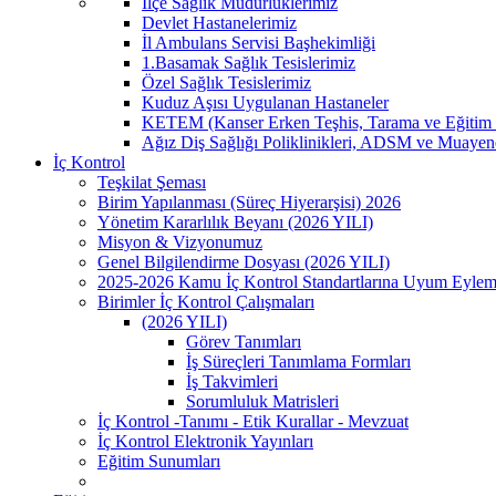
İlçe Sağlık Müdürlüklerimiz
Devlet Hastanelerimiz
İl Ambulans Servisi Başhekimliği
1.Basamak Sağlık Tesislerimiz
Özel Sağlık Tesislerimiz
Kuduz Aşısı Uygulanan Hastaneler
KETEM (Kanser Erken Teşhis, Tarama ve Eğitim 
Ağız Diş Sağlığı Poliklinikleri, ADSM ve Muayen
İç Kontrol
Teşkilat Şeması
Birim Yapılanması (Süreç Hiyerarşisi) 2026
Yönetim Kararlılık Beyanı (2026 YILI)
Misyon & Vizyonumuz
Genel Bilgilendirme Dosyası (2026 YILI)
2025-2026 Kamu İç Kontrol Standartlarına Uyum Eylem
Birimler İç Kontrol Çalışmaları
(2026 YILI)
Görev Tanımları
İş Süreçleri Tanımlama Formları
İş Takvimleri
Sorumluluk Matrisleri
İç Kontrol -Tanımı - Etik Kurallar - Mevzuat
İç Kontrol Elektronik Yayınları
Eğitim Sunumları