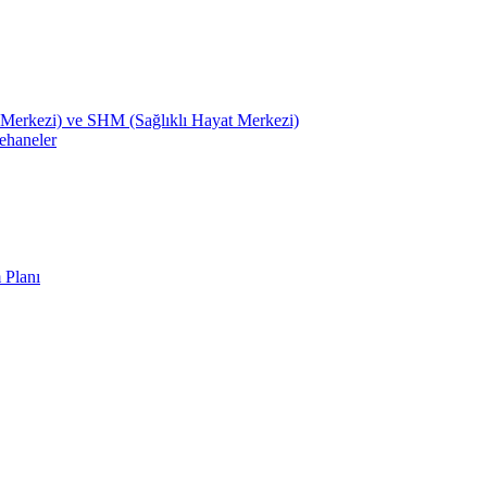
Merkezi) ve SHM (Sağlıklı Hayat Merkezi)
ehaneler
 Planı