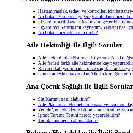
Hastam yatalak, tedavi ve kontrolleri için hastane
Ambulans Yönetmeliği gereği ambulansımızda bulu
İlkyardım sertifikası ne kadar süre geçerlidir. Gü
İlkyardımcı Sertifikamı kaybettim. Yenisini nasıl çı
Ambulans hizmeti ücretli midir?
Aile Hekimliği İle İlgili Sorular
Aile Hekimi mi değiştirmek istiyorum. Nasıl değişt
Aile fertleri farklı aile hekimlerine kayıt yaptırabili
Resmi nikâh yaptırmadan önce sağlık taraması ya
İkamet adresime yakın olan Aile Hekimliğine nüfus
Ana Çocuk Sağlığı ile İlgili Sorula
Süt Kartımı nasıl alabilirim?
Aile Planlaması Hizmetlerine nasıl ve nereden ulaş
Yenidoğan bebeklerde işitme tarama testi ne zaman
İşitme Tarama Testini nerede yaptırabilirim?
Topuk kanı neden alınmaktadır?
Bulaşıcı Hastalıklar ile İlgili Sorul