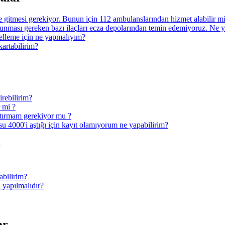
ye gitmesi gerekiyor. Bunun için 112 ambulanslarından hizmet alabilir 
nması gereken bazı ilaçları ecza depolarından temin edemiyoruz. Ne 
ncelleme için ne yapmalıyım?
kartabilirim?
irebilirim?
r mi ?
ptırmam gerekiyor mu ?
u 4000'i aştığı için kayıt olamıyorum ne yapabilirim?
r
abilirim?
 yapılmalıdır?
ar