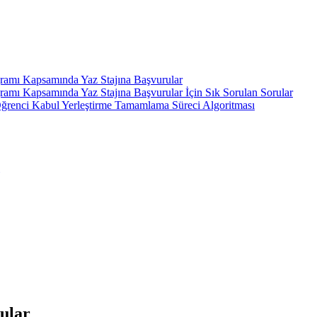
gramı Kapsamında Yaz Stajına Başvurular
ramı Kapsamında Yaz Stajına Başvurular İçin Sık Sorulan Sorular
ı Öğrenci Kabul Yerleştirme Tamamlama Süreci Algoritması
rular