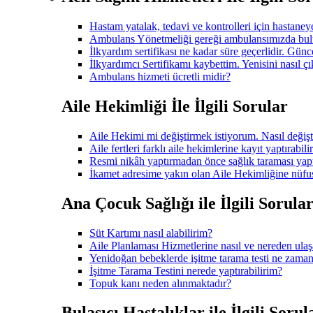
Hastam yatalak, tedavi ve kontrolleri için hastane
Ambulans Yönetmeliği gereği ambulansımızda bulu
İlkyardım sertifikası ne kadar süre geçerlidir. Gü
İlkyardımcı Sertifikamı kaybettim. Yenisini nasıl çı
Ambulans hizmeti ücretli midir?
Aile Hekimliği İle İlgili Sorular
Aile Hekimi mi değiştirmek istiyorum. Nasıl değişt
Aile fertleri farklı aile hekimlerine kayıt yaptırabili
Resmi nikâh yaptırmadan önce sağlık taraması ya
İkamet adresime yakın olan Aile Hekimliğine nüfus
Ana Çocuk Sağlığı ile İlgili Sorula
Süt Kartımı nasıl alabilirim?
Aile Planlaması Hizmetlerine nasıl ve nereden ulaş
Yenidoğan bebeklerde işitme tarama testi ne zaman
İşitme Tarama Testini nerede yaptırabilirim?
Topuk kanı neden alınmaktadır?
Bulaşıcı Hastalıklar ile İlgili Sorul