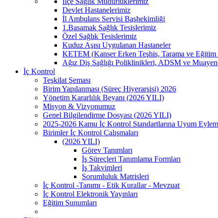
İlçe Sağlık Müdürlüklerimiz
Devlet Hastanelerimiz
İl Ambulans Servisi Başhekimliği
1.Basamak Sağlık Tesislerimiz
Özel Sağlık Tesislerimiz
Kuduz Aşısı Uygulanan Hastaneler
KETEM (Kanser Erken Teşhis, Tarama ve Eğitim 
Ağız Diş Sağlığı Poliklinikleri, ADSM ve Muayen
İç Kontrol
Teşkilat Şeması
Birim Yapılanması (Süreç Hiyerarşisi) 2026
Yönetim Kararlılık Beyanı (2026 YILI)
Misyon & Vizyonumuz
Genel Bilgilendirme Dosyası (2026 YILI)
2025-2026 Kamu İç Kontrol Standartlarına Uyum Eylem
Birimler İç Kontrol Çalışmaları
(2026 YILI)
Görev Tanımları
İş Süreçleri Tanımlama Formları
İş Takvimleri
Sorumluluk Matrisleri
İç Kontrol -Tanımı - Etik Kurallar - Mevzuat
İç Kontrol Elektronik Yayınları
Eğitim Sunumları