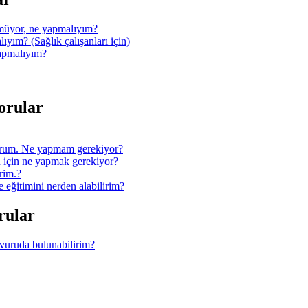
müyor, ne yapmalıyım?
ıyım? (Sağlık çalışanları için)
yapmalıyım?
Sorular
orum. Ne yapmam gerekiyor?
 için ne yapmak gerekiyor?
rim.?
ğitimini nerden alabilirim?
orular
şvuruda bulunabilirim?