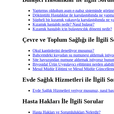
Yaptırmış olduğum aşım e-nabız sisteminde görün
Döküntülü Hastalıklar ile karşılaştığımda ne yapmal
Şüpheli bir kızamık vakasıyla karşılaştığımda ne 
Kızamık hastalığı nedir? Nasıl bulaşır?
Kızamık hastalığı için bulaştırıcılık dönemi nedir?
Çevre ve Toplum Sağlığı ile İlgili 
Okul kantinlerini denetliyor musunuz?
Bahçemdeki kuyudan su numunesi aldırmak istiy
Site havuzundan numune aldırmak istiyoruz bunun
Biyosidal Ürün Uygulayıcı eğitimini nerden alabili
Mesul Müdür Eğitimi ve Mesul Müdür Güncelleme e
Evde Sağlık Hizmetleri ile İlgili S
Evde Sağlık Hizmetleri veriyor musunuz, nasıl ba
Hasta Hakları İle İlgili Sorular
Hasta Hakları ve Sorumlulukları Nelerdir?