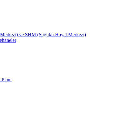
Merkezi) ve SHM (Sağlıklı Hayat Merkezi)
ehaneler
 Planı