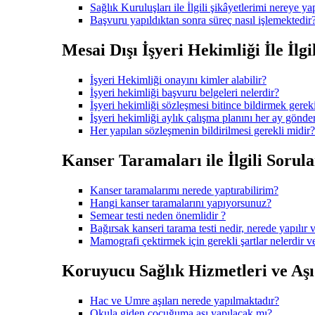
Sağlık Kuruluşları ile İlgili şikâyetlerimi nereye ya
Başvuru yapıldıktan sonra süreç nasıl işlemektedir
Mesai Dışı İşyeri Hekimliği İle İlgi
İşyeri Hekimliği onayını kimler alabilir?
İşyeri hekimliği başvuru belgeleri nelerdir?
İşyeri hekimliği sözleşmesi bitince bildirmek gerek
İşyeri hekimliği aylık çalışma planını her ay gönd
Her yapılan sözleşmenin bildirilmesi gerekli midir?
Kanser Taramaları ile İlgili Sorula
Kanser taramalarımı nerede yaptırabilirim?
Hangi kanser taramalarını yapıyorsunuz?
Semear testi neden önemlidir ?
Bağırsak kanseri tarama testi nedir, nerede yapılır v
Mamografi çektirmek için gerekli şartlar nelerdir 
Koruyucu Sağlık Hizmetleri ve Aşı i
Hac ve Umre aşıları nerede yapılmaktadır?
Okula giden çocuğuma aşı yapılacak mı?