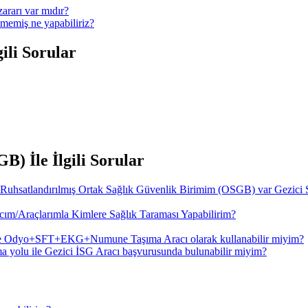
ararı var mıdır?
memiş ne yapabiliriz?
ili Sorular
) İle İlgili Sorular
 Ruhsatlandırılmış Ortak Sağlık Güvenlik Birimim (OSGB) var Gezici 
ım/Araçlarımla Kimlere Sağlık Taraması Yapabilirim?
de Odyo+SFT+EKG+Numune Taşıma Aracı olarak kullanabilir miyim?
a yolu ile Gezici İSG Aracı başvurusunda bulunabilir miyim?