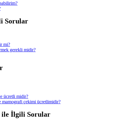
pabilirim?
?
li Sorular
ir mi?
ermek gerekli midir?
r
e ücretli midir?
ve mamografi çekimi ücretlimidir?
le İlgili Sorular