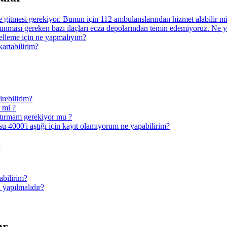
ye gitmesi gerekiyor. Bunun için 112 ambulanslarından hizmet alabilir 
nması gereken bazı ilaçları ecza depolarından temin edemiyoruz. Ne 
ncelleme için ne yapmalıyım?
kartabilirim?
irebilirim?
r mi ?
ptırmam gerekiyor mu ?
u 4000'i aştığı için kayıt olamıyorum ne yapabilirim?
r
abilirim?
 yapılmalıdır?
ar