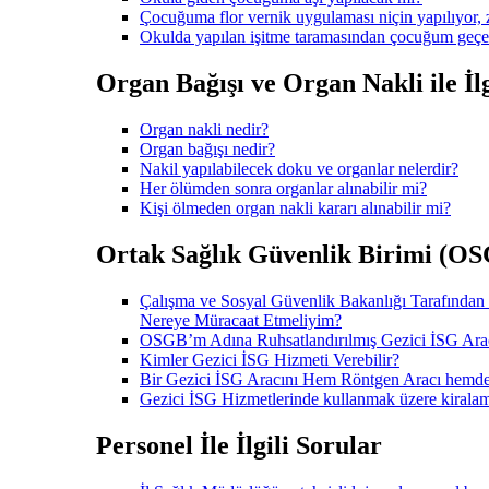
Çocuğuma flor vernik uygulaması niçin yapılıyor, z
Okulda yapılan işitme taramasından çocuğum geçe
Organ Bağışı ve Organ Nakli ile İlg
Organ nakli nedir?
Organ bağışı nedir?
Nakil yapılabilecek doku ve organlar nelerdir?
Her ölümden sonra organlar alınabilir mi?
Kişi ölmeden organ nakli kararı alınabilir mi?
Ortak Sağlık Güvenlik Birimi (OSGB
Çalışma ve Sosyal Güvenlik Bakanlığı Tarafından
Nereye Müracaat Etmeliyim?
OSGB’m Adına Ruhsatlandırılmış Gezici İSG Arac
Kimler Gezici İSG Hizmeti Verebilir?
Bir Gezici İSG Aracını Hem Röntgen Aracı hem
Gezici İSG Hizmetlerinde kullanmak üzere kiralam
Personel İle İlgili Sorular